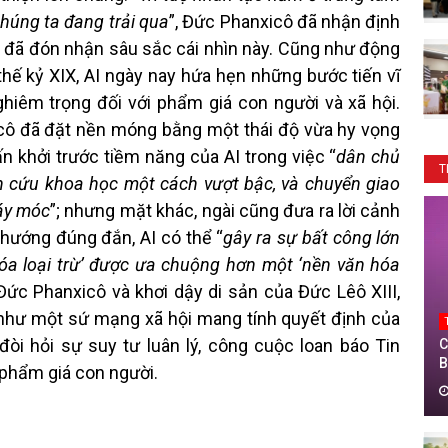
húng ta đang trải qua
”, Đức Phanxicô đã nhận định
 đã đón nhận sâu sắc cái nhìn này. Cũng như động
hế kỷ XIX, AI ngày nay hứa hẹn những bước tiến vĩ
iêm trọng đối với phẩm giá con người và xã hội.
cô đã đặt nền móng bằng một thái độ vừa hy vọng
n khởi trước tiềm năng của AI trong việc “
dân chủ
T
ên cứu khoa học một cách vượt bậc, và chuyển giao
máy móc
”; nhưng mặt khác, ngài cũng đưa ra lời cảnh
hướng đúng đắn, AI có thể “
gây ra sự bất công lớn
hóa loại trừ’ được ưa chuộng hơn một ‘nền văn hóa
 Đức Phanxicô và khơi dậy di sản của Đức Lêô XIII,
như một sứ mạng xã hội mang tính quyết định của
òi hỏi sự suy tư luân lý, công cuộc loan báo Tin
C
B
phẩm giá con người.
T
T
0