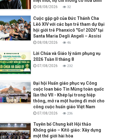
mệt mỏi; họ chỉ mong có hòa bình
08/08/2026
32
Cuộc gặp gỡ của Đức Thánh Cha
Lêô XIV với các bạn trẻ tham dự Đại
hội giới trẻ Phanxicô "Go! 2026" tại
Santa Maria Degli Angeli – Assisi
08/08/2026
46
Lời Chúa và Giáo lý năm phụng vụ
2026 Tuần II tháng 8
07/08/2026
232
Đại hội Huấn giáo phục vụ Công
cuộc loan báo Tin Mừng toàn quốc
lần thứ VII - Khép lại trong hiệp
thông, mở ra một hướng đi mới cho
công cuộc huấn giáo Việt Nam
07/08/2026
236
Tuyên bố Chung kết Hội thảo
Khổng giáo – Kitô giáo: Xây dựng
một thế giới hài hòa