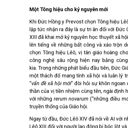
Một Tông
hiệu cho kỷ nguyên mới
Khi Đức Hồng y Prevost chọn Tông hiệu Lêô
lập tức nhận ra đây là sự tri ân đối với Đức
XIII đã khai mở kỷ nguyên học thuyết xã hộ
lên tiếng về những bất công và xáo trộn 
chọn Tông hiệu Lêô, vị tân giáo hoàng cho
công nghệ sâu rộng hiện nay bằng cùng
kia. Trong những phát biểu đầu tiên, Đức Giá
một thách đố mang tính xã hội và luân lý t
“
vấn đề xã hội mới
” đòi hỏi sự khôn ngoan 
thần của vị tiền nhiệm cùng tên, ngài định
với những
rerum novarum
(“những điều mới
truyền thống của Giáo hội.
Ngay từ đầu, Đức Lêô XIV đã nói về AI với
Lêô XIII đối với người lao động bị bóc lột và