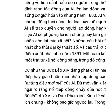
tiếng về tình cảnh của con người trong thờ
định rằng tác động của AI lên lao động và
sóng cơ giới hóa vào những năm 1800. AI và
nhưng đồng thời cũng đe dọa thay thế người l
AI sẽ trao quyền cho người lao động, hay 
Liệu AI sẽ phục vụ lợi ích chung, hay làm g
phần còn lại của xã hội? Những câu hỏi n
nhật cho thời đại kỹ thuật số. Và câu trả lờ
điểm xuất phát như năm 1891: Một cam kết
một trật tự xã hội công bằng, trong đó công
Cứ như thể Đức Lêô XIV đang phát đi tín hi
điệp hay giáo huấn mới nhằm áp dụng các
“
những điều mới mẻ
” của AI. Dù một văn kiệ
ngài rõ ràng nối tiếp dòng chảy của học 
Bênêđictô XVI và Đức Phanxicô: Kinh tế và 
ích chung - không bao giờ ngược lại. Trong