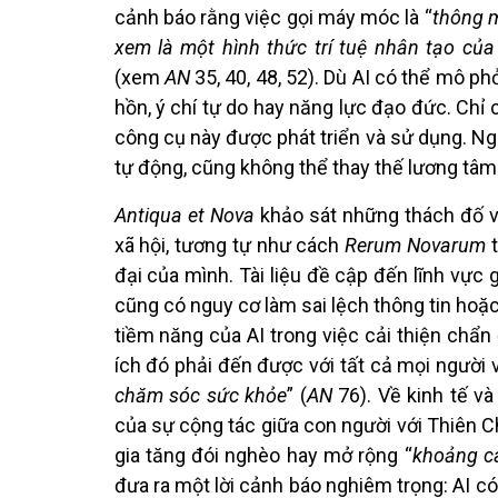
cảnh báo rằng việc gọi máy móc là “
thông 
xem là một hình thức trí tuệ nhân tạo củ
(xem
AN
35, 40, 48, 52). Dù AI có thể mô p
hồn, ý chí tự do hay năng lực đạo đức. Chỉ
công cụ này được phát triển và sử dụng. Nga
tự động, cũng không thể thay thế lương tâm 
Antiqua et Nova
khảo sát những thách đố v
xã hội, tương tự như cách
Rerum Novarum
t
đại của mình. Tài liệu đề cập đến lĩnh vực 
cũng có nguy cơ làm sai lệch thông tin hoặc t
tiềm năng của AI trong việc cải thiện chẩn 
ích đó phải đến được với tất cả mọi người v
chăm sóc sức khỏe
” (
AN
76). Về kinh tế và
của sự cộng tác giữa con người với Thiên 
gia tăng đói nghèo hay mở rộng “
khoảng c
đưa ra một lời cảnh báo nghiêm trọng: AI có