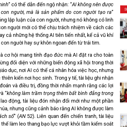
minh
” có thể dẫn đến ngộ nhận: “
AI không nên được
S
a con người, mà là sản phẩm do con người tạo ra
”
hỏng lập luận của con người, nhưng nó không có linh
 con người mới có thể chịu trách nhiệm về cách các
y cả những hệ thống AI tiên tiến nhất, kể cả vũ khí
con người hay sự khôn ngoan đến từ trái tim.
à cơ hội mang tính đạo đức mà AI đặt ra cho toàn
ừng đối diện với những biến động xã hội trong thời
giáo dục, nơi AI có thể cá nhân hóa việc học, nhưng
hiên kiến nơi học sinh. Trong y tế, tài liệu ghi nhận
đoán và điều trị, đồng thời nhấn mạnh rằng các lợi
à “
không làm trầm trọng thêm bất bình đẳng trong
 lao động, tài liệu đón nhận đổi mới như một phần
Chúa, nhưng cũng cảnh báo rằng AI không được làm
ách số
” (
AN
52). Liên quan đến chiến tranh, tài liệu
 thể làm leo thang bạo lực vượt khỏi tầm kiểm soát