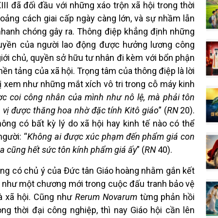
II đã đối đầu với những xáo trộn xã hội trong thời
khoảng cách giai cấp ngày càng lớn, và sự nhầm lẫn
nhanh chóng gây ra. Thông điệp khẳng định những
quyền của người lao động được hưởng lương công
iới chủ, quyền sở hữu tư nhân đi kèm với bổn phận
 nền tảng của xã hội. Trọng tâm của thông điệp là lời
ị xem như những mắt xích vô tri trong cỗ máy kinh
c coi công nhân của mình như nô lệ, mà phải tôn
vị được thăng hoa nhờ đặc tính Kitô giáo
” (
RN
20).
ông có bất kỳ lý do xã hội hay kinh tế nào có thể
gười: “
Không ai được xúc phạm đến phẩm giá con
úa cũng hết sức tôn kính phẩm giá ấy
” (
RN
40).
ộng có chủ ý của Đức tân Giáo hoàng nhằm gắn kết
I như một chương mới trong cuộc đấu tranh bảo vệ
và xã hội. Cũng như
Rerum Novarum
từng phản hồi
rong thời đại công nghiệp, thì nay Giáo hội cần lên