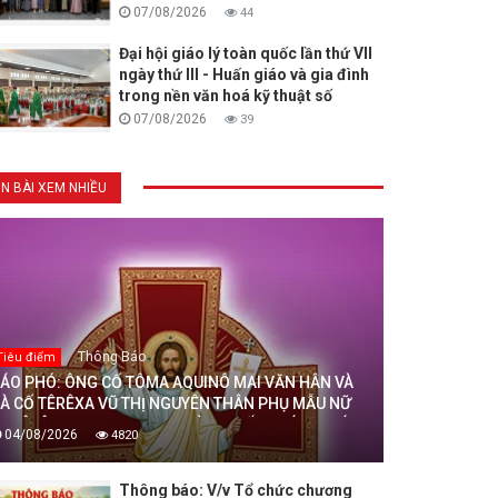
07/08/2026
44
Đại hội giáo lý toàn quốc lần thứ VII
ngày thứ III - Huấn giáo và gia đình
trong nền văn hoá kỹ thuật số
07/08/2026
39
IN BÀI XEM NHIỀU
Thông Báo
Tiêu điểm
ÁO PHÓ: ÔNG CỐ TÔMA AQUINÔ MAI VĂN HÂN VÀ
À CỐ TÊRÊXA VŨ THỊ NGUYÊN THÂN PHỤ MẪU NỮ
U TÊRÊXA MAI THỊ THỊNH, DÒNG MẾN THÁNH GIÁ
04/08/2026
4820
HANH HOÁ ĐÃ AN NGHỈ TRONG CHÚA, NGÀY
4/08/2026
Thông báo: V/v Tổ chức chương