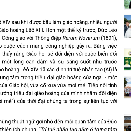
 XIV sau khi được bầu làm giáo hoàng, nhiều người
 Giáo hoàng Lêô XIII. Hơn một thế kỷ trước, Đức Lêô
i Công giáo với Thông điệp
Rerum Novarum
(1891),
do cuộc cách mạng công nghiệp gây ra. Bằng việc
 thấy rằng Giáo hội sẽ đối diện với cuộc biến đổi
 một lòng can đảm và sự sáng suốt như trước
o hoàng Lêô XIV đã xác định trí tuệ nhân tạo (AI) là
rung tâm trong triều đại giáo hoàng của ngài - một
của Giáo hội, vừa cổ xưa vừa mới mẻ. Tiếp nối tinh
 hướng triều đại giáo hoàng của mình nhằm đối diện
 mẻ”) của thời đại chúng ta trong sự liên tục với
 những thuật ngữ gợi nhớ đến mối quan tâm của Đức
 thiện ích chung. “
Trí tuệ nhân tạo nằm ở trung tâm