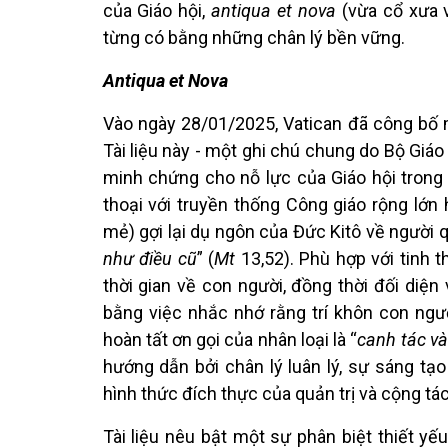
của Giáo hội,
antiqua et nova
(vừa cổ xưa 
từng có bằng những chân lý bền vững.
Antiqua et Nova
Vào ngày 28/01/2025, Vatican đã công bố 
Tài liệu này - một ghi chú chung do Bộ Giáo 
minh chứng cho nỗ lực của Giáo hội trong
thoại với truyền thống Công giáo rộng lớn
mẻ) gợi lại dụ ngôn của Đức Kitô về người qu
như điều cũ
” (
Mt
13,52). Phù hợp với tinh t
thời gian về con người, đồng thời đối diện
bằng việc nhắc nhớ rằng trí khôn con ngư
hoàn tất ơn gọi của nhân loại là “
canh tác và
hướng dẫn bởi chân lý luân lý, sự sáng t
hình thức đích thực của quản trị và cộng tá
Tài liệu nêu bật một sự phân biệt thiết yếu 