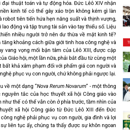
i đại thuật toán và tự động hóa. Đức Lêô XIV nhận
 nền kinh tế có thể gây xáo trộn không kém gì làn
 robot tiên tiến hứa hẹn năng suất và thịnh vượng,
ao động và tập trung tài sản vào tay thiểu số. Liệu
khiến nhiều người trở nên dư thừa về mặt kinh tế?
ia tăng khoảng cách giữa giới tinh hoa công nghệ và
T
ày vang vọng mối bận tâm của Lêô XIII, được cập
i của Giáo hội, một lần nữa, phải bắt đầu từ cùng một
 bất khả xâm phạm đối với phẩm giá con người và
 nghệ phục vụ con người, chứ không phải ngược lại.
ệu về một dạng “
Nova Rerum Novarum
” - một thông
 nguyên tắc của học thuyết xã hội Công giáo vào
n như thế có thể vẫn còn ở phía trước, tầm nhìn của
thuyết xã hội Công giáo từ Đức Lêô XIII đến Đức
công nghệ phải phục vụ con người, gia đình và lợi
 sự liên tục ấy, chúng ta thấy được sự khôn ngoan