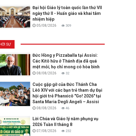
Đại hội Giáo lý toàn quốc lần thứ VII
ngày thứ II - Huấn giáo và khai tâm
nhiệm hiệp
05/08/2026
309
HỜI SỰ
Đức Hồng y Pizzaballa tại Assisi:
Các Kitô hữu ở Thánh địa đã quá
mệt mỏi; họ chỉ mong có hòa bình
08/08/2026
32
Cuộc gặp gỡ của Đức Thánh Cha
Lêô XIV với các bạn trẻ tham dự Đại
hội giới trẻ Phanxicô "Go! 2026" tại
Santa Maria Degli Angeli – Assisi
08/08/2026
46
Lời Chúa và Giáo lý năm phụng vụ
2026 Tuần II tháng 8
07/08/2026
232