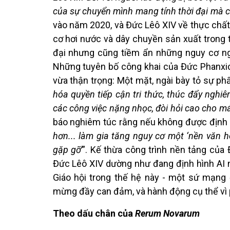
của sự chuyển mình mang tính thời đại mà c
vào năm 2020, và Đức Lêô XIV về thực chất
cơ hơi nước và dây chuyền sản xuất trong t
đại nhưng cũng tiềm ẩn những nguy cơ ngh
Những tuyên bố công khai của Đức Phanxi
vừa thận trọng: Một mặt, ngài bày tỏ sự phấ
hóa quyền tiếp cận tri thức, thúc đẩy nghi
các công việc nặng nhọc, đòi hỏi cao cho 
báo nghiêm túc rằng nếu không được định 
hơn... làm gia tăng nguy cơ một ‘nền văn 
gặp gỡ
’”. Kế thừa công trình nền tảng của
Đức Lêô XIV dường như đang định hình AI 
Giáo hội trong thế hệ này - một sứ mạng đ
mừng đầy can đảm, và hành động cụ thể vì 
Theo dấu chân của
Rerum Novarum