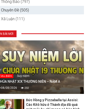
Thông Báo (797)
Chuyên Đề (505)
Xã Luận (111)
IN BÀI MỚI
Suy niệm
Tiêu điểm
HÚA NHẬT XIX THƯỜNG NIÊN – NĂM A
08/08/2026
232
Đức Hồng y Pizzaballa tại Assisi:
Các Kitô hữu ở Thánh địa đã quá