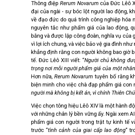
Thông điệp
Rerum Novarum
của Đức Lêô XI
đại của ngài - sự bóc lột người lao động, 
về đạo đức do quá trình công nghiệp hóa 
nguyên tắc như phẩm giá của lao động, 
bằng và được lập công đoàn, nghĩa vụ của g
vì lợi ích chung, và việc bảo vệ gia đình như
khẳng định rằng con người không bao giờ b
tế. Đức Lêô XIII viết: “
Người chủ không đượ
trọng nơi mỗi người phẩm giá của một nhân 
Hơn nữa,
Rerum Novarum
tuyên bố rằng kh
biện minh cho việc chà đạp phẩm giá con n
người mà không bị kết án, vì chính Thiên Ch
Việc chọn tông hiệu Lêô XIV là một hành đ
với những chân lý bền vững ấy. Ngài xem A
phẩm giá con người trong trật tự kinh tế 
trước “
tình cảnh của giai cấp lao động
” t