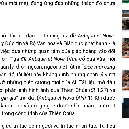
vừa mới mẻ), đang ứng đáp những thách đố chưa
một tài liệu đặc biệt mang tựa đề
Antiqua et Nova
.
lý Đức tin và Bộ Văn hóa và Giáo dục phát hành - là
 việc đưa những quan tâm của giáo hoàng vào đối
 hơn. Tựa đề
Antiqua et Nova
(Vừa cổ xưa vừa mới
ản lý khôn ngoan, người biết rút ra “
điều mới cũng
hần đó, tài liệu này khẳng định những chân lý vượt
 với những biên cương mới của AI. Tài liệu mở đầu
ời phản ánh hình ảnh của Thiên Chúa (
St
1,27) và
 gìn giữ
” trái đất (
Antiqua et Nova (AN),
1). Khi được
ạo khoa học và công nghệ được nhìn nhận như một
c trong công trình của Thiên Chúa.
giữa trí tuệ con người và trí tuệ nhân tạo. Tài liệu