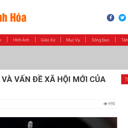
o
Hình Ảnh
Giáo Xứ
Mục Vụ
Sống Đạo
Tâm
 VÀ VẤN ĐỀ XÃ HỘI MỚI CỦA
T
990