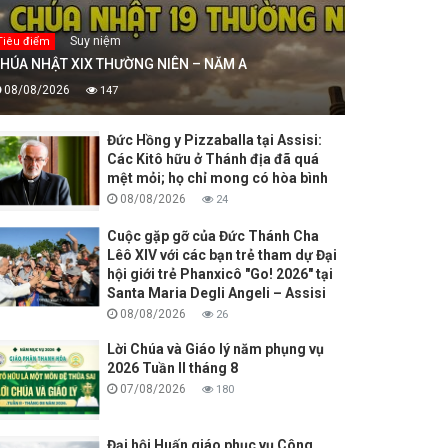
Suy niệm
Tiêu điểm
HÚA NHẬT XIX THƯỜNG NIÊN – NĂM A
08/08/2026
147
Đức Hồng y Pizzaballa tại Assisi:
Các Kitô hữu ở Thánh địa đã quá
mệt mỏi; họ chỉ mong có hòa bình
08/08/2026
24
Cuộc gặp gỡ của Đức Thánh Cha
Lêô XIV với các bạn trẻ tham dự Đại
hội giới trẻ Phanxicô "Go! 2026" tại
Santa Maria Degli Angeli – Assisi
08/08/2026
26
Lời Chúa và Giáo lý năm phụng vụ
2026 Tuần II tháng 8
07/08/2026
180
Đại hội Huấn giáo phục vụ Công