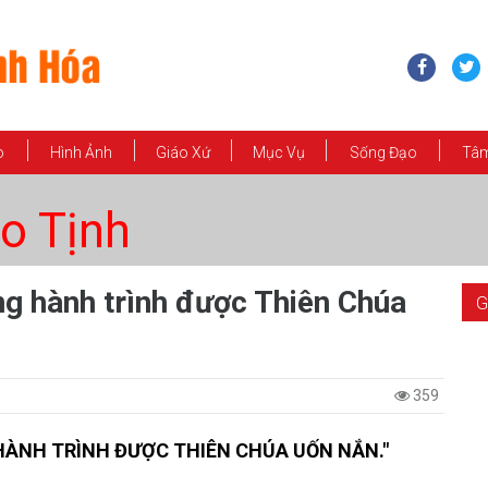
o
Hình Ảnh
Giáo Xứ
Mục Vụ
Sống Đạo
Tâm
o Tịnh
ong hành trình được Thiên Chúa
G
359
HÀNH TRÌNH ĐƯỢC THIÊN CHÚA UỐN NẮN."