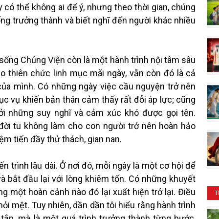
có thể không ai để ý, nhưng theo thời gian, chúng
ống trưởng thành và biết nghĩ đến người khác nhiều
ng Chủng Viện còn là một hành trình nội tâm sâu
o thiên chức linh mục mãi ngày, vẫn còn đó là cả
của mình. Có những ngày việc cầu nguyện trở nên
ục vụ khiến bản thân cảm thấy rất đỗi áp lực; cũng
bởi những suy nghĩ và cảm xúc khó được gọi tên.
đời tu không làm cho con người trở nên hoàn hảo
iệm tiến đầy thử thách, gian nan.
trình lâu dài. Ở nơi đó, mỗi ngày là một cơ hội để
và bắt đầu lại với lòng khiêm tốn. Có những khuyết
g một hoàn cảnh nào đó lại xuất hiện trở lại. Điều
T
ỏi mệt. Tuy nhiên, dần dần tôi hiểu rằng hành trình
tắp, mà là một quá trình trưởng thành từng bước,