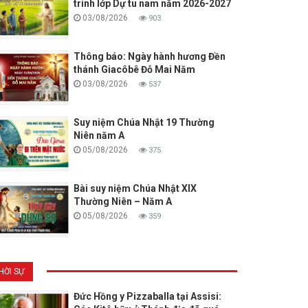
trình lớp Dự tu nam năm 2026-2027
03/08/2026
903
Thông báo: Ngày hành hương Đền
thánh Giacôbê Đỗ Mai Năm
03/08/2026
537
Suy niệm Chúa Nhật 19 Thường
Niên năm A
05/08/2026
375
Bài suy niệm Chúa Nhật XIX
Thường Niên – Năm A
05/08/2026
359
HỜI SỰ
Đức Hồng y Pizzaballa tại Assisi: