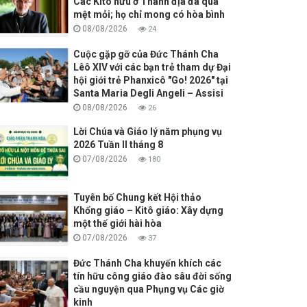
Các Kitô hữu ở Thánh địa đã quá
mệt mỏi; họ chỉ mong có hòa bình
08/08/2026
24
Cuộc gặp gỡ của Đức Thánh Cha
Lêô XIV với các bạn trẻ tham dự Đại
hội giới trẻ Phanxicô "Go! 2026" tại
Santa Maria Degli Angeli – Assisi
08/08/2026
26
Lời Chúa và Giáo lý năm phụng vụ
2026 Tuần II tháng 8
07/08/2026
180
Tuyên bố Chung kết Hội thảo
Khổng giáo – Kitô giáo: Xây dựng
một thế giới hài hòa
07/08/2026
37
Đức Thánh Cha khuyến khích các
tín hữu công giáo đào sâu đời sống
cầu nguyện qua Phụng vụ Các giờ
kinh