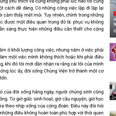
ũng yêu thích và cũng không phải lúc nào tôi cũng
t cách dễ dàng. Có những công việc lặp đi lặp lại
ôi cảm thấy mệt mỏi. Tuy nhiên, chính trong những
H
học được một điều quan trọng đó là: phục vụ không
N
sẵn sàng thực hiện những điều cần thiết cho cộng
 ở khối lượng công việc, nhưng nằm ở việc phải
làm một việc mình không thích hoặc khi phải điều
g, khi đó tôi mới dần nhận ra rằng cái tôi của mình
ững lúc ấy, đời sống Chủng Viện trở thành một cơ
tốn.
của đời sống hằng ngày, người chủng sinh cũng
ng. Từ giờ giấc sinh hoạt, giờ cầu nguyện, giờ học
ra theo nhịp sống của cộng đoàn. Điều này đòi hỏi
 những điều không hoàn toàn phù hợp với thói quen