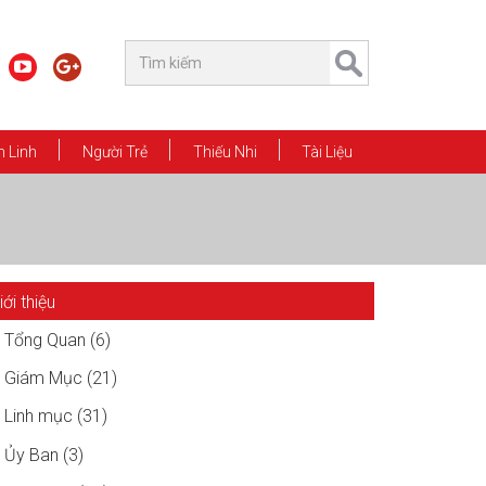
 Linh
Người Trẻ
Thiếu Nhi
Tài Liệu
iới thiệu
Tổng Quan (6)
Giám Mục (21)
Linh mục (31)
Ủy Ban (3)