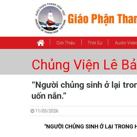
Giới Thiệu
Thời Sự
Audio Vide
Chủng Viện Lê Bả
“Người chủng sinh ở lại tr
uốn nắn.”
11/05/2026
"NGƯỜI CHỦNG SINH Ở LẠI TRONG 