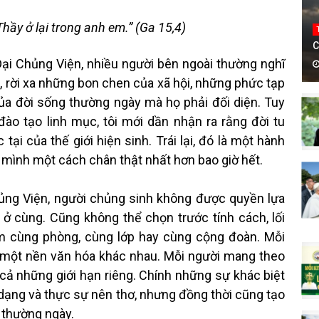
Thầy ở lại trong anh em.” (Ga 15,4)
C
Chủng Viện, nhiều người bên ngoài thường nghĩ
i, rời xa những bon chen của xã hội, những phức tạp
ủa đời sống thường ngày mà họ phải đối diện. Tuy
đào tạo linh mục, tôi mới dần nhận ra rằng đời tu
ại của thế giới hiện sinh. Trái lại, đó là một hành
h mình một cách chân thật nhất hơn bao giờ hết.
g Viện, người chủng sinh không được quyền lựa
 cùng. Cũng không thể chọn trước tính cách, lối
m cùng phòng, cùng lớp hay cùng cộng đoàn. Mỗi
, một nền văn hóa khác nhau. Mỗi người mang theo
cả những giới hạn riêng. Chính những sự khác biệt
dạng và thực sự nên thơ, nhưng đồng thời cũng tạo
 thường ngày.