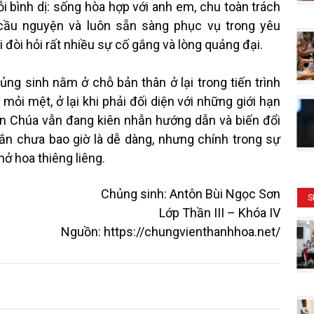
i bình dị: sống hòa hợp với anh em, chu toàn trách
g cầu nguyện và luôn sẵn sàng phục vụ trong yêu
 đòi hỏi rất nhiều sự cố gắng và lòng quảng đại.
 sinh nằm ở chỗ bản thân ở lại trong tiến trình
mỏi mệt, ở lại khi phải đối diện với những giới hạn
iên Chúa vẫn đang kiên nhẫn hướng dẫn và biến đổi
hắn chưa bao giờ là dễ dàng, nhưng chính trong sự
nở hoa thiêng liêng.
Chủng sinh: Antôn Bùi Ngọc Sơn
S
Lớp Thần III – Khóa IV
Nguồn
:
https://chungvienthanhhoa.net/