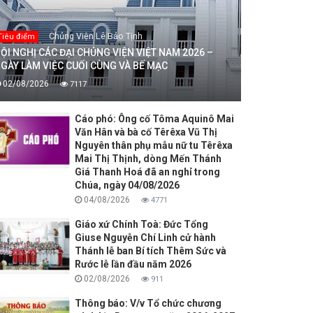
Chủng Viện Lê Bảo Tịnh
Tiêu điểm
ỘI NGHỊ CÁC ĐẠI CHỦNG VIỆN VIỆT NAM 2026 –
GÀY LÀM VIỆC CUỐI CÙNG VÀ BẾ MẠC
02/08/2026
7117
Cáo phó: Ông cố Tôma Aquinô Mai
Văn Hân và bà cố Têrêxa Vũ Thị
Nguyên thân phụ mẫu nữ tu Têrêxa
Mai Thị Thịnh, dòng Mến Thánh
Giá Thanh Hoá đã an nghỉ trong
Chúa, ngày 04/08/2026
04/08/2026
4771
Giáo xứ Chính Toà: Đức Tổng
Giuse Nguyễn Chí Linh cử hành
Thánh lễ ban Bí tích Thêm Sức và
Rước lễ lần đầu năm 2026
02/08/2026
911
Thông báo: V/v Tổ chức chương