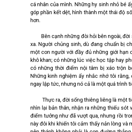
cá nhân của mình. Những hy sinh nhỏ bé ấy 
góp phần kết dệt, hình thành một thái độ s
hơn.
Bên cạnh những đòi hỏi bên ngoài, đời số
xa. Người chủng sinh, dù đang chuẩn bị ch
một con người với đầy đủ những giới hạn 
khô khan; có những lúc việc học tập hay ph
có những thời điểm nội tâm bị xáo trộn 
Những kinh nghiệm ấy nhắc nhớ tôi rằng, 
ngay lập tức, nhưng nó cả là một quá trình t
Thực ra, đời sống thiêng liêng là một tiến 
nhìn lại bản thân, nhận ra những thiếu sót 
điểm tưởng như đã vượt qua, nhưng rồi tron
này đôi khi khiến tôi cảm thấy nản lòng và m
nên thánh không phải là con đường thẳng 