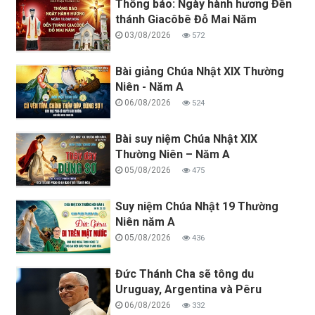
Thông báo: Ngày hành hương Đền
thánh Giacôbê Đỗ Mai Năm
03/08/2026
572
Bài giảng Chúa Nhật XIX Thường
Niên - Năm A
06/08/2026
524
Bài suy niệm Chúa Nhật XIX
Thường Niên – Năm A
05/08/2026
475
Suy niệm Chúa Nhật 19 Thường
Niên năm A
05/08/2026
436
Đức Thánh Cha sẽ tông du
Uruguay, Argentina và Pêru
06/08/2026
332