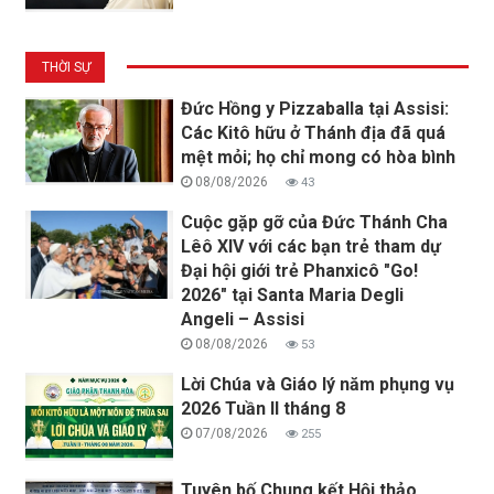
THỜI SỰ
Đức Hồng y Pizzaballa tại Assisi:
Các Kitô hữu ở Thánh địa đã quá
mệt mỏi; họ chỉ mong có hòa bình
08/08/2026
43
Cuộc gặp gỡ của Đức Thánh Cha
Lêô XIV với các bạn trẻ tham dự
Đại hội giới trẻ Phanxicô "Go!
2026" tại Santa Maria Degli
Angeli – Assisi
08/08/2026
53
Lời Chúa và Giáo lý năm phụng vụ
2026 Tuần II tháng 8
07/08/2026
255
Tuyên bố Chung kết Hội thảo