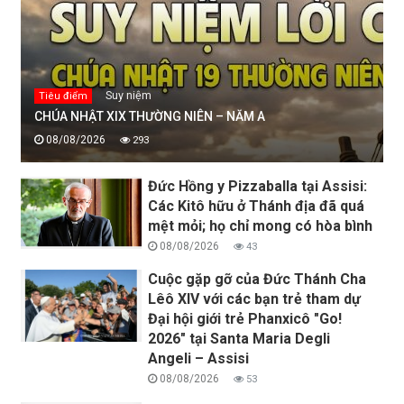
Suy niệm
Tiêu điểm
CHÚA NHẬT XIX THƯỜNG NIÊN – NĂM A
08/08/2026
293
Đức Hồng y Pizzaballa tại Assisi:
Các Kitô hữu ở Thánh địa đã quá
mệt mỏi; họ chỉ mong có hòa bình
08/08/2026
43
Cuộc gặp gỡ của Đức Thánh Cha
Lêô XIV với các bạn trẻ tham dự
Đại hội giới trẻ Phanxicô "Go!
2026" tại Santa Maria Degli
Angeli – Assisi
08/08/2026
53