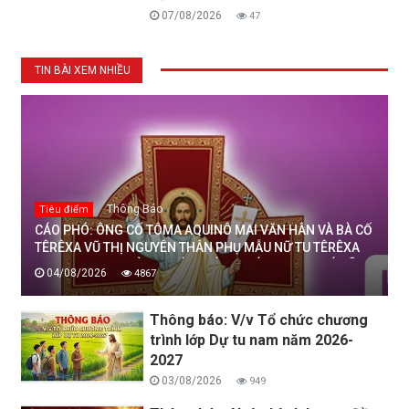
07/08/2026
47
TIN BÀI XEM NHIỀU
Thông Báo
Tiêu điểm
CÁO PHÓ: ÔNG CỐ TÔMA AQUINÔ MAI VĂN HÂN VÀ BÀ CỐ
TÊRÊXA VŨ THỊ NGUYÊN THÂN PHỤ MẪU NỮ TU TÊRÊXA
MAI THỊ THỊNH, DÒNG MẾN THÁNH GIÁ THANH HOÁ ĐÃ
04/08/2026
4867
AN NGHỈ TRONG CHÚA, NGÀY 04/08/2026
Thông báo: V/v Tổ chức chương
trình lớp Dự tu nam năm 2026-
2027
03/08/2026
949