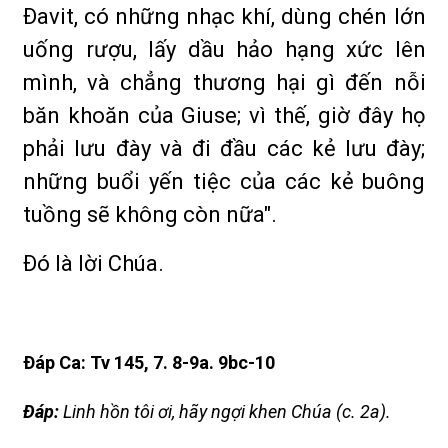
Ðavit, có những nhạc khí, dùng chén lớn
uống rượu, lấy dầu hảo hạng xức lên
mình, và chẳng thương hại gì đến nỗi
băn khoăn của Giuse; vì thế, giờ đây họ
phải lưu đày và đi đầu các kẻ lưu đày;
những buổi yến tiệc của các kẻ buông
tuồng sẽ không còn nữa".
Ðó là lời Chúa.
Ðáp Ca: Tv 145, 7. 8-9a. 9bc-10
Ðáp:
Linh hồn tôi ơi, hãy ngợi khen Chúa (c. 2a).