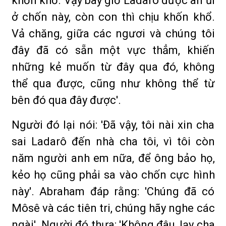
khốn khổ. Vậy bây giờ Ladarô được an ủi
ở chốn này, còn con thì chịu khốn khổ.
Vả chăng, giữa các ngươi và chúng tôi
đây đã có sẵn một vực thẳm, khiến
những kẻ muốn từ đây qua đó, không
thể qua được, cũng như không thể từ
bên đó qua đây được'.
Người đó lại nói: 'Ðã vậy, tôi nài xin cha
sai Ladarô đến nhà cha tôi, vì tôi còn
năm người anh em nữa, để ông bảo họ,
kẻo họ cũng phải sa vào chốn cực hình
này'. Abraham đáp rằng: 'Chúng đã có
Môsê và các tiên tri, chúng hãy nghe các
ngài'. Người đó thưa: 'Không đâu, lạy cha