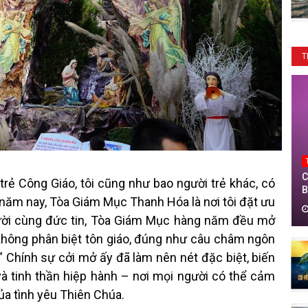
T
C
trẻ Công Giáo, tôi cũng như bao người trẻ khác, có
B
năm nay, Tòa Giám Mục Thanh Hóa là nơi tôi đặt ưu
T
T
gười cùng đức tin, Tòa Giám Mục hàng năm đều mở
0
không phân biệt tôn giáo, đúng như câu châm ngôn
” Chính sự cởi mở ấy đã làm nên nét đặc biệt, biến
 và tinh thần hiệp hành – nơi mọi người có thể cảm
ủa tình yêu Thiên Chúa.