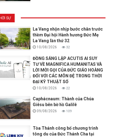
HỜI SỰ
La Vang nhộn nhịp bước chân trước
thềm Đại hội Hành hương Đức Mẹ
La Vang lần thứ 32
10/08/2026
32
ĐỒNG SÁNG LẬP ACUTIS AI SUY
TƯ VỀ MAGNIFICA HUMANITAS VÀ
LỜI MỜI GỌI CỦA ĐỨC GIÁO HOÀNG
ĐỐI VỚI CÁC MÔN ĐỆ TRONG THỜI
ĐẠI KỸ THUẬT SỐ
10/08/2026
22
Caphácnaum: Thành của Chúa
Giêsu bên bờ hồ Galilê
09/08/2026
109
Tòa Thánh công bố chương trình
tông du của Đức Thánh Cha tại