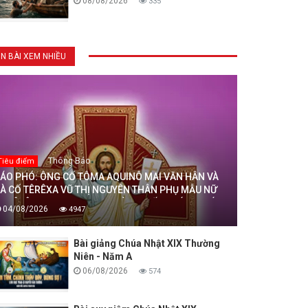
08/08/2026
335
IN BÀI XEM NHIỀU
Thông Báo
Tiêu điểm
ÁO PHÓ: ÔNG CỐ TÔMA AQUINÔ MAI VĂN HÂN VÀ
À CỐ TÊRÊXA VŨ THỊ NGUYÊN THÂN PHỤ MẪU NỮ
U TÊRÊXA MAI THỊ THỊNH, DÒNG MẾN THÁNH GIÁ
04/08/2026
4947
HANH HOÁ ĐÃ AN NGHỈ TRONG CHÚA, NGÀY
4/08/2026
Bài giảng Chúa Nhật XIX Thường
Niên - Năm A
06/08/2026
574