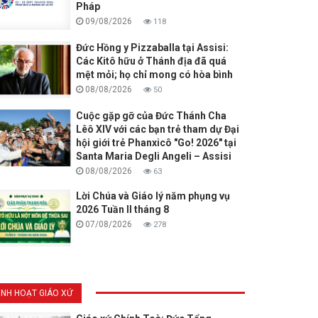
Pháp
09/08/2026
118
Đức Hồng y Pizzaballa tại Assisi:
Các Kitô hữu ở Thánh địa đã quá
mệt mỏi; họ chỉ mong có hòa bình
08/08/2026
50
Cuộc gặp gỡ của Đức Thánh Cha
Lêô XIV với các bạn trẻ tham dự Đại
hội giới trẻ Phanxicô "Go! 2026" tại
Santa Maria Degli Angeli – Assisi
08/08/2026
63
Lời Chúa và Giáo lý năm phụng vụ
2026 Tuần II tháng 8
07/08/2026
278
INH HOẠT GIÁO XỨ