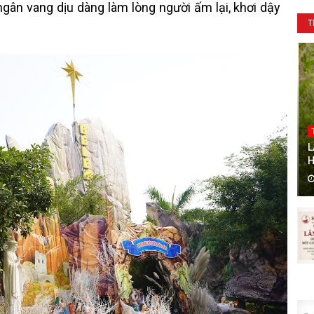
ngân vang dịu dàng làm lòng người ấm lại, khơi dậy
T
L
H