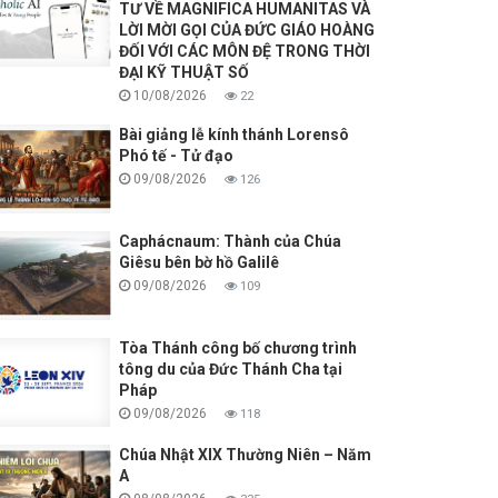
TƯ VỀ MAGNIFICA HUMANITAS VÀ
LỜI MỜI GỌI CỦA ĐỨC GIÁO HOÀNG
ĐỐI VỚI CÁC MÔN ĐỆ TRONG THỜI
ĐẠI KỸ THUẬT SỐ
10/08/2026
22
Bài giảng lễ kính thánh Lorensô
Phó tế - Tử đạo
09/08/2026
126
Caphácnaum: Thành của Chúa
Giêsu bên bờ hồ Galilê
09/08/2026
109
Tòa Thánh công bố chương trình
tông du của Đức Thánh Cha tại
Pháp
09/08/2026
118
Chúa Nhật XIX Thường Niên – Năm
A