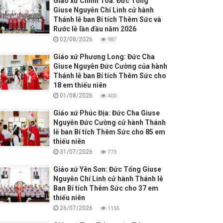
Giáo xứ Chính Toà: Đức Tổng
Giuse Nguyễn Chí Linh cử hành
Thánh lễ ban Bí tích Thêm Sức và
Rước lễ lần đầu năm 2026
02/08/2026
987
Giáo xứ Phương Long: Đức Cha
Giuse Nguyễn Đức Cường của hành
Thánh lễ ban Bí tích Thêm Sức cho
18 em thiếu niên
01/08/2026
400
Giáo xứ Phúc Địa: Đức Cha Giuse
Nguyễn Đức Cường cử hành Thánh
lễ ban Bí tích Thêm Sức cho 85 em
thiếu niên
31/07/2026
773
Giáo xứ Yên Sơn: Đức Tổng Giuse
Nguyễn Chí Linh cử hành Thánh lễ
Ban Bí tích Thêm Sức cho 37 em
thiếu niên
26/07/2026
1155