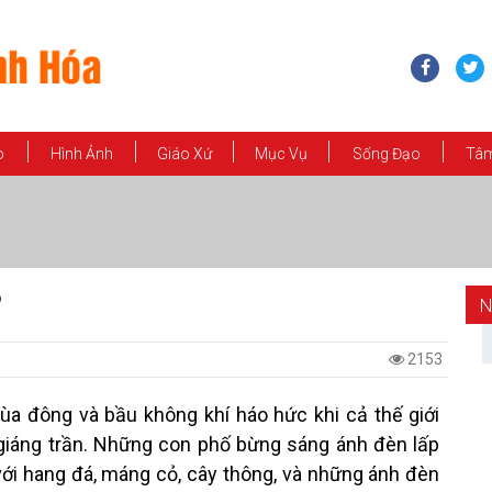
o
Hình Ảnh
Giáo Xứ
Mục Vụ
Sống Đạo
Tâm
?
N
2153
ùa đông và bầu không khí háo hức khi cả thế giới
iáng trần. Những con phố bừng sáng ánh đèn lấp
với hang đá, máng cỏ, cây thông, và những ánh đèn