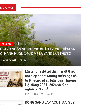
IN BÀI MỚI
Thời sự
Tiêu điểm
A VANG NHỘN NHỊP BƯỚC CHÂN TRƯỚC THỀM ĐẠI
ỘI HÀNH HƯƠNG ĐỨC MẸ LA VANG LẦN THỨ 32
10/08/2026
32
Lắng nghe để trở thành một Giáo
hội hiệp hành: Những điểm học hỏi
từ Phương pháp luận của Thượng
Hội đồng 2021–2024 và Kinh
nghiệm Châu Á
10/08/2026
16
ĐỒNG SÁNG LẬP ACUTIS AI SUY