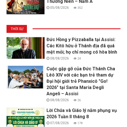
Thường Niên – Năm A
05/08/2026
352
THỜI SỰ
Đức Hồng y Pizzaballa tại Assisi:
Các Kitô hữu ở Thánh địa đã quá
mệt mỏi; họ chỉ mong có hòa bình
08/08/2026
24
Cuộc gặp gỡ của Đức Thánh Cha
Lêô XIV với các bạn trẻ tham dự
Đại hội giới trẻ Phanxicô "Go!
2026" tại Santa Maria Degli
Angeli – Assisi
08/08/2026
26
Lời Chúa và Giáo lý năm phụng vụ
2026 Tuần II tháng 8
07/08/2026
178