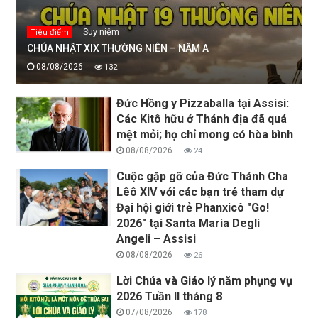
Suy niệm
Tiêu điểm
CHÚA NHẬT XIX THƯỜNG NIÊN – NĂM A
08/08/2026
132
Đức Hồng y Pizzaballa tại Assisi:
Các Kitô hữu ở Thánh địa đã quá
mệt mỏi; họ chỉ mong có hòa bình
08/08/2026
24
Cuộc gặp gỡ của Đức Thánh Cha
Lêô XIV với các bạn trẻ tham dự
Đại hội giới trẻ Phanxicô "Go!
2026" tại Santa Maria Degli
Angeli – Assisi
08/08/2026
26
Lời Chúa và Giáo lý năm phụng vụ
2026 Tuần II tháng 8
07/08/2026
178