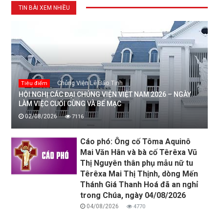
TIN BÀI XEM NHIỀU
Chủng Viện Lê Bảo Tịnh
Tiêu điểm
HỘI NGHỊ CÁC ĐẠI CHỦNG VIỆN VIỆT NAM 2026 – NGÀY
LÀM VIỆC CUỐI CÙNG VÀ BẾ MẠC
02/08/2026
7116
Cáo phó: Ông cố Tôma Aquinô
Mai Văn Hân và bà cố Têrêxa Vũ
Thị Nguyên thân phụ mẫu nữ tu
Têrêxa Mai Thị Thịnh, dòng Mến
Thánh Giá Thanh Hoá đã an nghỉ
trong Chúa, ngày 04/08/2026
04/08/2026
4770