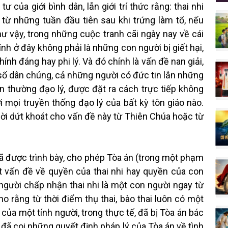
0
của giới bình dân, lẫn giới trí thức rằng: thai nhi
từ những tuần đầu tiên sau khi trứng làm tổ, nếu
hư vậy, trong những cuộc tranh cãi ngày nay về cái
hính ở đây không phải là những con người bị giết hại,
ính đáng hay phi lý. Và đó chính là vấn đề nan giải,
số dân chúng, cả những người có đức tin lẫn những
ân thường đạo lý, được đặt ra cách trực tiếp không
 mọi truyền thống đạo lý của bất kỳ tôn giáo nào.
 lời dứt khoát cho vấn đề này từ Thiên Chúa hoặc từ
đã được trình bày, cho phép Tòa án (trong một phạm
t vấn đề về quyền của thai nhi hay quyền của con
 người chấp nhận thai nhi là một con người ngay từ
ho rằng từ thời điểm thụ thai, bào thai luôn có một
 của một tính người, trong thực tế, đã bị Tòa án bác
đã coi những quyết định pháp lý của Tòa án về tình