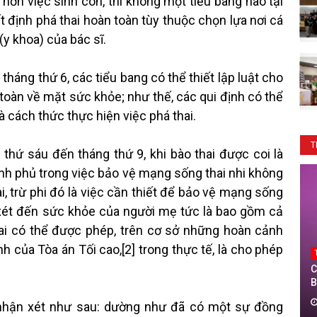
 hơn việc sinh con, thì không một tiểu bang nào tại
t định phá thai hoàn toàn tùy thuộc chọn lựa nơi cá
(y khoa) của bác sĩ.
 tháng thứ 6, các tiểu bang có thể thiết lập luật cho
oàn về mặt sức khỏe; như thế, các qui định có thể
à cách thức thực hiện việc phá thai.
T
 thứ sáu đến tháng thứ 9, khi bào thai được coi là
nh phủ trong việc bảo vệ mạng sống thai nhi không
, trừ phi đó là việc cần thiết để bảo vệ mạng sống
xét đến sức khỏe của người mẹ tức là bao gồm cả
 thai có thể được phép, trên cơ sở những hoàn cảnh
 của Tòa án Tối cao,[2] trong thực tế, là cho phép
C
B
T
 nhận xét như sau: dường như đã có một sự đồng
T