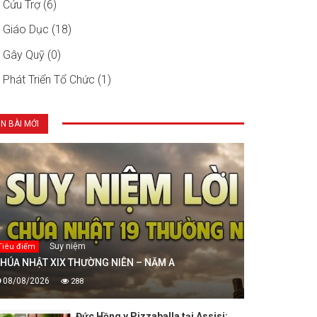
Cứu Trợ (6)
Giáo Dục (18)
Gây Quỹ (0)
Phát Triển Tổ Chức (1)
IN BÀI MỚI
Suy niệm
Tiêu điểm
HÚA NHẬT XIX THƯỜNG NIÊN – NĂM A
08/08/2026
288
Đức Hồng y Pizzaballa tại Assisi: