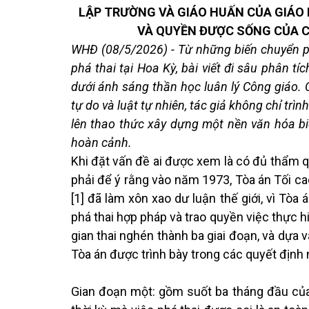
LẬP TRƯỜNG VÀ GIÁO HUẤN CỦA GIÁO 
VÀ QUYỀN ĐƯỢC SỐNG CỦA C
WHĐ (08/5/2026) - Từ những biến chuyển ph
phá thai tại Hoa Kỳ, bài viết đi sâu phân t
dưới ánh sáng thần học luân lý Công giáo. Q
tự do và luật tự nhiên, tác giả không chỉ trì
lên thao thức xây dựng một nền văn hóa bi
hoàn cảnh.
Khi đặt vấn đề ai được xem là có đủ thẩm q
phải để ý rằng vào năm 1973, Tòa án Tối ca
[1] đã làm xôn xao dư luận thế giới, vì Tò
phá thai hợp pháp và trao quyền việc thực hi
gian thai nghén thành ba giai đoạn, và dựa 
Tòa án được trình bày trong các quyết định 
Gian đoạn một: gồm suốt ba tháng đầu của 