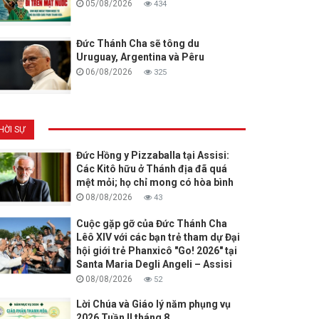
05/08/2026
434
Đức Thánh Cha sẽ tông du
Uruguay, Argentina và Pêru
06/08/2026
325
HỜI SỰ
Đức Hồng y Pizzaballa tại Assisi:
Các Kitô hữu ở Thánh địa đã quá
mệt mỏi; họ chỉ mong có hòa bình
08/08/2026
43
Cuộc gặp gỡ của Đức Thánh Cha
Lêô XIV với các bạn trẻ tham dự Đại
hội giới trẻ Phanxicô "Go! 2026" tại
Santa Maria Degli Angeli – Assisi
08/08/2026
52
Lời Chúa và Giáo lý năm phụng vụ
2026 Tuần II tháng 8