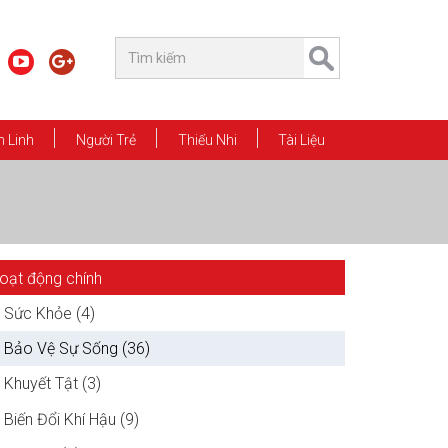
 Linh
Người Trẻ
Thiếu Nhi
Tài Liệu
oạt động chính
Sức Khỏe (4)
Bảo Vệ Sự Sống (36)
Khuyết Tật (3)
Biến Đổi Khí Hậu (9)