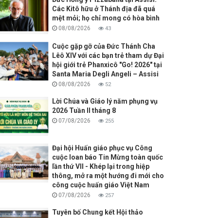
Các Kitô hữu ở Thánh địa đã quá
mệt mỏi; họ chỉ mong có hòa bình
08/08/2026
43
Cuộc gặp gỡ của Đức Thánh Cha
Lêô XIV với các bạn trẻ tham dự Đại
hội giới trẻ Phanxicô "Go! 2026" tại
Santa Maria Degli Angeli – Assisi
08/08/2026
52
Lời Chúa và Giáo lý năm phụng vụ
2026 Tuần II tháng 8
07/08/2026
255
Đại hội Huấn giáo phục vụ Công
cuộc loan báo Tin Mừng toàn quốc
lần thứ VII - Khép lại trong hiệp
thông, mở ra một hướng đi mới cho
công cuộc huấn giáo Việt Nam
07/08/2026
257
Tuyên bố Chung kết Hội thảo