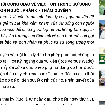
HỘI CÔNG GIÁO VỀ VIỆC TÔN TRỌNG SỰ SỐNG
ON NGƯỜI, PHẦN 6 - THẨM QUYỀN ?
áp lý và các tranh luận luân lý xoay quanh vấn đề
ích giá trị bất khả xâm phạm của sự sống con người
ua việc đối chiếu giữa luật pháp, lương tâm, quyền
nh bày lập trường của Giáo hội về phá thai, mà còn gợi
ết bảo vệ, đón nhận và phục vụ sự sống trong mọi
uyền về mặt luân lý để cho phép phá thai, chúng ta
o tại Hoa Kỳ, ngang qua vụ kiện (Roe versus Wade)
a án ấy đã xử và cho phép phụ nữ đang có thai được
ện điều này cho các bác sĩ của họ. Tòa án chia thời
vào đó để đi đến quyết định của họ. Phán quyết của
như sau.
thai kỳ (tức là từ ngày đầu cho đến ngày thứ 90),