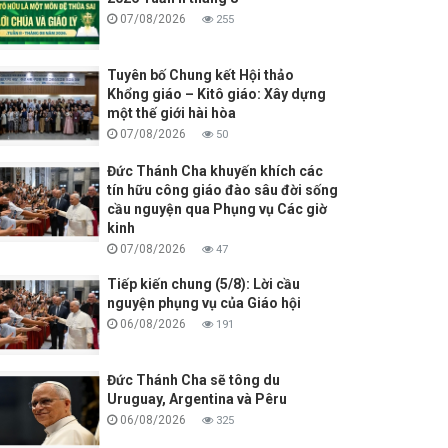
07/08/2026
255
Tuyên bố Chung kết Hội thảo
Khổng giáo – Kitô giáo: Xây dựng
một thế giới hài hòa
07/08/2026
50
Đức Thánh Cha khuyến khích các
tín hữu công giáo đào sâu đời sống
cầu nguyện qua Phụng vụ Các giờ
kinh
07/08/2026
47
Tiếp kiến chung (5/8): Lời cầu
nguyện phụng vụ của Giáo hội
06/08/2026
191
Đức Thánh Cha sẽ tông du
Uruguay, Argentina và Pêru
06/08/2026
325