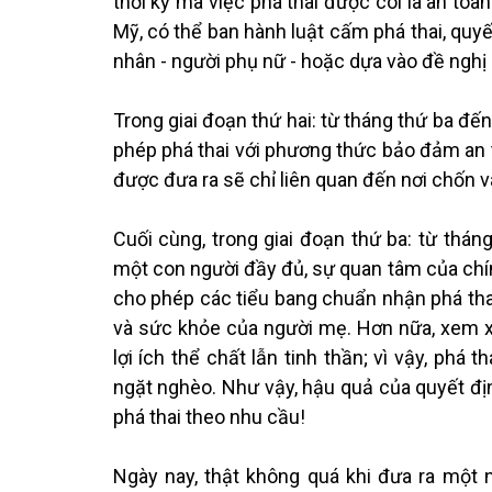
thời kỳ mà việc phá thai được coi là an toàn
Mỹ, có thể ban hành luật cấm phá thai, quyế
nhân - người phụ nữ - hoặc dựa vào đề nghị 
Trong giai đoạn thứ hai: từ tháng thứ ba đến
phép phá thai với phương thức bảo đảm an t
được đưa ra sẽ chỉ liên quan đến nơi chốn v
Cuối cùng, trong giai đoạn thứ ba: từ tháng
một con người đầy đủ, sự quan tâm của chí
cho phép các tiểu bang chuẩn nhận phá thai
và sức khỏe của người mẹ. Hơn nữa, xem 
lợi ích thể chất lẫn tinh thần; vì vậy, phá
ngặt nghèo. Như vậy, hậu quả của quyết định
phá thai theo nhu cầu!
Ngày nay, thật không quá khi đưa ra một