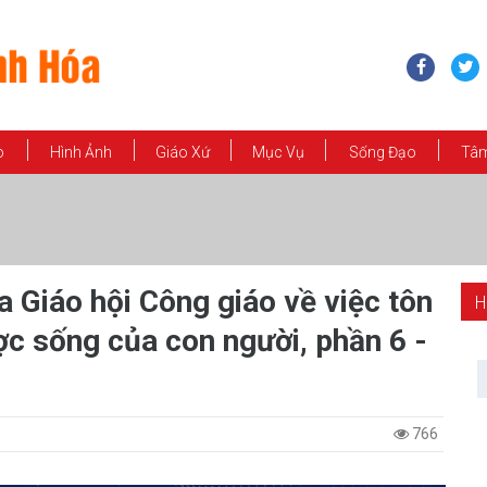
o
Hình Ảnh
Giáo Xứ
Mục Vụ
Sống Đạo
Tâm
a Giáo hội Công giáo về việc tôn
H
c sống của con người, phần 6 -
766