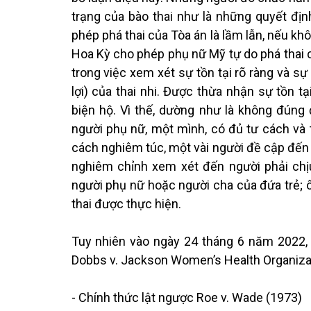
trạng của bào thai như là những quyết định
phép phá thai của Tòa án là lầm lẫn, nếu kh
Hoa Kỳ cho phép phụ nữ Mỹ tự do phá thai c
trong việc xem xét sự tồn tại rõ ràng và s
lợi) của thai nhi. Được thừa nhận sự tồn tạ
biện hộ. Vì thế, dường như là không đúng
người phụ nữ, một mình, có đủ tư cách và
cách nghiêm túc, một vài người đề cập đến v
nghiêm chỉnh xem xét đến người phải chịu
người phụ nữ hoặc người cha của đứa trẻ; ô
thai được thực hiện.
Tuy nhiên vào ngày 24 tháng 6 năm 2022, 
Dobbs v. Jackson Women’s Health Organizati
- Chính thức lật ngược Roe v. Wade (1973)