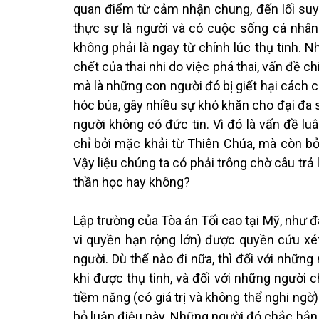
quan điểm từ cảm nhận chung, đến lối suy tư 
thực sự là người và có cuộc sống cá nhân 
không phải là ngay từ chính lúc thụ tinh. N
chết của thai nhi do việc phá thai, vấn đề c
mà là những con người đó bị giết hại cách ch
hóc búa, gây nhiều sự khó khăn cho đại đa 
người không có đức tin. Vì đó là vấn đề lu
chỉ bởi mặc khải từ Thiên Chúa, mà còn bởi
Vậy liệu chúng ta có phải trông chờ câu trả
thần học hay không?
Lập trường của Tòa án Tối cao tại Mỹ, như 
vi quyền hạn rộng lớn) được quyền cứu xé
người. Dù thế nào đi nữa, thì đối với những
khi được thụ tinh, và đối với những người c
tiềm năng (có giá trị và không thể nghi ngờ)
bỏ luận điệu này. Những người đó chắc hẳn 