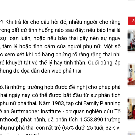
? Khi trả lời cho câu hỏi đó, nhiều người cho rằng
S
 trong bất cứ tình huống nào sau đây: nếu bào thai là
ự loạn luân; hoặc nếu bào thai gây nên sự nguy
, tâm lý hoặc tình cảm của người phụ nữ. Một số
c xem xét khi có bằng chứng rõ ràng rằng thai nhi
ẻ khuyết tật về thể lý hay tinh thần. Cuối cùng, áp
những đe dọa dẫn đến việc phá thai.
ó, là những trường hợp được đề nghị cho phép phá
 thai ngày nay có thể được bắt đầu từ sự phân tích
phụ nữ phá thai. Năm 1983, tạp chí Family Planning
Alan Guttmacher Institute - cơ quan nghiên cứu Tổ
thood), phát hành, đã phân tích 1.553.890 trường
ụ nữ phá thai còn rất trẻ (65% dưới 25 tuổi, 32% vị