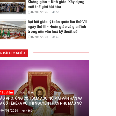
Khổng giáo – Kitô giáo: Xây dựng
một thế giới hài hòa
07/08/2026
50
Đại hội giáo lý toàn quốc lần thứ VII
ngày thứ III - Huấn giáo và gia đình
trong nền văn hoá kỹ thuật số
07/08/2026
46
IN BÀI XEM NHIỀU
Thông Báo
Tiêu điểm
ÁO PHÓ: ÔNG CỐ TÔMA AQUINÔ MAI VĂN HÂN VÀ
À CỐ TÊRÊXA VŨ THỊ NGUYÊN THÂN PHỤ MẪU NỮ
U TÊRÊXA MAI THỊ THỊNH, DÒNG MẾN THÁNH GIÁ
04/08/2026
4862
HANH HOÁ ĐÃ AN NGHỈ TRONG CHÚA, NGÀY