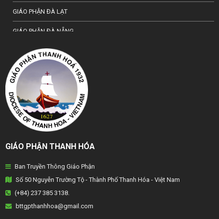
GIÁO PHẬN ĐÀ LẠT
GIÁO PHẬN ĐÀ NẴNG
TỔNG GIÁO PHẬN HÀ NỘI
GIÁO PHẬN HẢI PHÒNG
TỔNG GIÁO PHẬN HUẾ
GIÁO PHẬN HƯNG HOÁ
GIÁO PHẬN KON TUM
GIÁO PHẬN THANH HÓA
GIÁO PHẬN LẠNG SƠN
Ban Truyền Thông Giáo Phận
GIÁO PHẬN LONG XUYÊN
Số 50 Nguyễn Trường Tộ - Thành Phố Thanh Hóa - Việt Nam
GIÁO PHẬN NHA TRANG
(+84) 237 385 3138.
bttgpthanhhoa@gmail.com
GIÁO PHẬN PHAN THIẾT