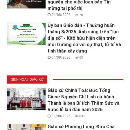
nguyện cho việc loan báo Tin
mừng tại phố thị
04/08/2026
70
Ủy ban Giáo dân - Thường huấn
tháng 8/2026: Ánh sáng trên “lục
địa số” - Kitô hữu hiện diện trên
môi trường số với sự thật, tử tế và
tinh thần xây dựng
04/08/2026
63
SINH HOẠT GIÁO XỨ
Giáo xứ Chính Toà: Đức Tổng
Giuse Nguyễn Chí Linh cử hành
Thánh lễ ban Bí tích Thêm Sức và
Rước lễ lần đầu năm 2026
02/08/2026
833
Giáo xứ Phương Long: Đức Cha