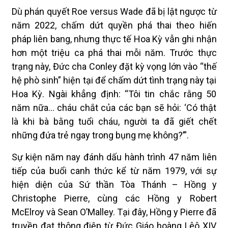
Dù phán quyết Roe versus Wade đã bị lật ngược từ
năm 2022, chấm dứt quyền phá thai theo hiến
pháp liên bang, nhưng thực tế Hoa Kỳ vẫn ghi nhận
hơn một triệu ca phá thai mỗi năm. Trước thực
trạng này, Đức cha Conley đặt kỳ vọng lớn vào “thế
hệ phò sinh” hiện tại để chấm dứt tình trạng này tại
Hoa Kỳ. Ngài khẳng định: “Tôi tin chắc rằng 50
năm nữa... cháu chắt của các bạn sẽ hỏi: ‘Có thật
là khi bà bằng tuổi cháu, người ta đã giết chết
những đứa trẻ ngay trong bụng mẹ không?’”.
Sự kiện năm nay đánh dấu hành trình 47 năm liên
tiếp của buổi canh thức kể từ năm 1979, với sự
hiện diện của Sứ thần Tòa Thánh – Hồng y
Christophe Pierre, cùng các Hồng y Robert
McElroy và Sean O’Malley. Tại đây, Hồng y Pierre đã
truyền đạt thông điệp từ Đức Giáo hoàng Lêô XIV,