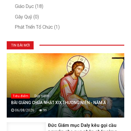
Giáo Dục (18)
Gây Quỹ (0)
Phát Triển Tổ Chức (1)
TIN BÀI MỚI
Suy niệm
Tiêu điểm
BÀI GIẢNG CHÚA NHẬT XIX THƯỜNG NIÊN - NĂM A
06/08/2026
99
Đức Giám mục Daly kêu gọi cầu