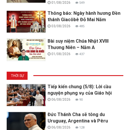
01/08/2026
549
Thông báo: Ngày hành hương Đền
thánh Giacôbê Đỗ Mai Năm
03/08/2026
485
Bài suy niệm Chúa Nhật XVIII
Thương Niên – Năm A
01/08/2026
437
THỜI SỰ
Tiếp kiến chung (5/8): Lời cầu
nguyện phụng vụ của Giáo hội
06/08/2026
90
Đức Thánh Cha sẽ tông du
Uruguay, Argentina và Pêru
06/08/2026
128