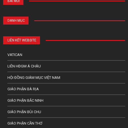
BÀI MỚI
DANH MỤC
LIÊN KẾT WEBSITE
VATICAN
LIÊN HĐGM Á CHÂU
HỘI ĐỒNG GIÁM MỤC VIỆT NAM
GIÁO PHẬN BÀ RỊA
GIÁO PHẬN BẮC NINH
GIÁO PHẬN BÙI CHU
GIÁO PHẬN CẦN THƠ