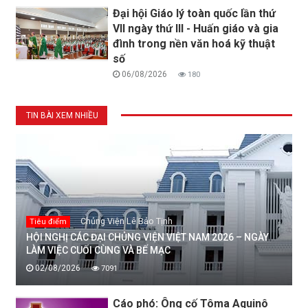
Đại hội Giáo lý toàn quốc lần thứ
VII ngày thứ III - Huấn giáo và gia
đình trong nền văn hoá kỹ thuật
số
06/08/2026
180
TIN BÀI XEM NHIỀU
Chủng Viện Lê Bảo Tịnh
Tiêu điểm
HỘI NGHỊ CÁC ĐẠI CHỦNG VIỆN VIỆT NAM 2026 – NGÀY
LÀM VIỆC CUỐI CÙNG VÀ BẾ MẠC
02/08/2026
7091
Cáo phó: Ông cố Tôma Aquinô