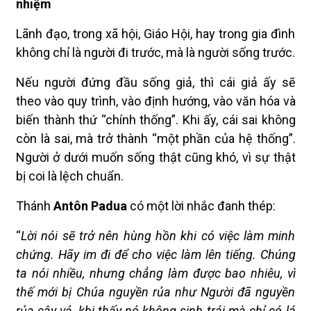
nhiệm
Lãnh đạo, trong xã hội, Giáo Hội, hay trong gia đình
không chỉ là người đi trước, mà là người sống trước.
Nếu người đứng đầu sống giả, thì cái giả ấy sẽ
theo vào quy trình, vào định hướng, vào văn hóa và
biến thành thứ “chính thống”. Khi ấy, cái sai không
còn là sai, mà trở thành “một phần của hệ thống”.
Người ở dưới muốn sống thật cũng khó, vì sự thật
bị coi là lệch chuẩn.
Thánh
Antôn Padua
có một lời nhắc đanh thép:
“
Lời nói sẽ trở nên hùng hồn khi có việc làm minh
chứng. Hãy im đi để cho việc làm lên tiếng. Chúng
ta nói nhiều, nhưng chẳng làm được bao nhiêu, vì
thế mới bị Chúa nguyền rủa như Người đã nguyền
rủa cây vả, khi thấy nó không sinh trái mà chỉ có lá