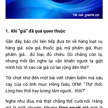
1.
Khi “giả” đã quá quen thuộc
Gần đây, báo chí liên tiếp đưa tin về hàng loạt vụ
hàng giả: sữa giả, thuốc giả, mỹ phẩm giả, thực
phẩm giả… đủ loại, đủ chiêu. Dù chẳng còn lạ,
nhưng mỗi lần nghe lại vẫn khiến người ta giật
mình hỏi: Vì sao cái giả cứ lan rộng đến thế?
Tôi chợt nhớ đến một bài viết châm biếm mà sâu
cay của cố linh mục Hồng Giáo, OFM: “
Thịt thối:
Lòng heo thối hay lương tâm người… thối?
”
Nghe như đùa, mà thật chẳng thể cười nổi. Hàng
giả là một chuyện. Nhưng
lòng người giả
mới là