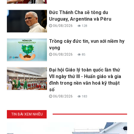
Đức Thánh Cha sẽ tông du
Uruguay, Argentina và Pêru
06/08/2026
128
Trồng cây đức tin, vun xới niềm hy
vọng
06/08/2026
85
Đại hội Giáo lý toàn quốc lần thứ
VII ngày thứ III - Huấn giáo và gia
đình trong nền văn hoá kỹ thuật
số
06/08/2026
183
TIN BÀI XEM NHIỀU