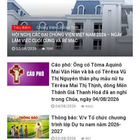
Chủng Viện Lê Bảo Tịnh
Tiêu điểm
HỘI NGHỊ CÁC ĐẠI CHỦNG VIỆN VIỆT NAM 2026 – NGÀY
LÀM VIỆC CUỐI CÙNG VÀ BẾ MẠC
02/08/2026
7091
Cáo phó: Ông cố Tôma Aquinô
Mai Văn Hân và bà cố Têrêxa Vũ
Thị Nguyên thân phụ mẫu nữ tu
Têrêxa Mai Thị Thịnh, dòng Mến
Thánh Giá Thanh Hoá đã an nghỉ
trong Chúa, ngày 04/08/2026
04/08/2026
4562
Thông báo: V/v Tổ chức chương
trình lớp Dự tu nam năm 2026-
2027
03/08/2026
851