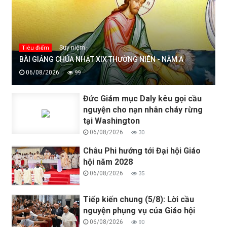
Suy niệm
Tiêu điểm
BÀI GIẢNG CHÚA NHẬT XIX THƯỜNG NIÊN - NĂM A
06/08/2026
99
Đức Giám mục Daly kêu gọi cầu
nguyện cho nạn nhân cháy rừng
tại Washington
06/08/2026
30
Châu Phi hướng tới Đại hội Giáo
hội năm 2028
06/08/2026
35
Tiếp kiến chung (5/8): Lời cầu
nguyện phụng vụ của Giáo hội
06/08/2026
90