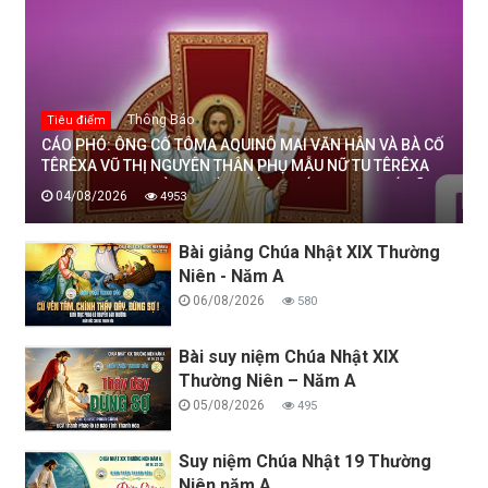
Thông Báo
Tiêu điểm
CÁO PHÓ: ÔNG CỐ TÔMA AQUINÔ MAI VĂN HÂN VÀ BÀ CỐ
TÊRÊXA VŨ THỊ NGUYÊN THÂN PHỤ MẪU NỮ TU TÊRÊXA
MAI THỊ THỊNH, DÒNG MẾN THÁNH GIÁ THANH HOÁ ĐÃ
04/08/2026
4953
AN NGHỈ TRONG CHÚA, NGÀY 04/08/2026
Bài giảng Chúa Nhật XIX Thường
Niên - Năm A
06/08/2026
580
Bài suy niệm Chúa Nhật XIX
Thường Niên – Năm A
05/08/2026
495
Suy niệm Chúa Nhật 19 Thường
Niên năm A