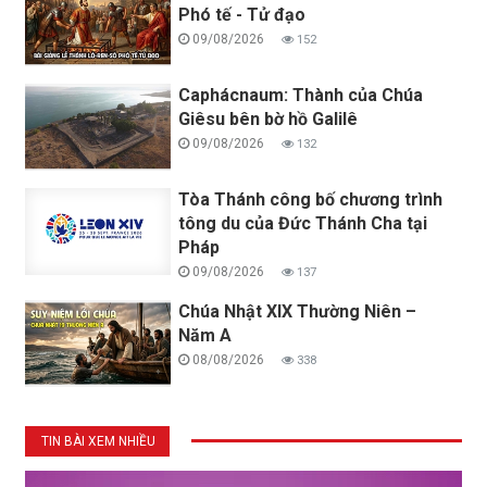
Phó tế - Tử đạo
09/08/2026
152
Caphácnaum: Thành của Chúa
Giêsu bên bờ hồ Galilê
09/08/2026
132
Tòa Thánh công bố chương trình
tông du của Đức Thánh Cha tại
Pháp
09/08/2026
137
Chúa Nhật XIX Thường Niên –
Năm A
08/08/2026
338
TIN BÀI XEM NHIỀU