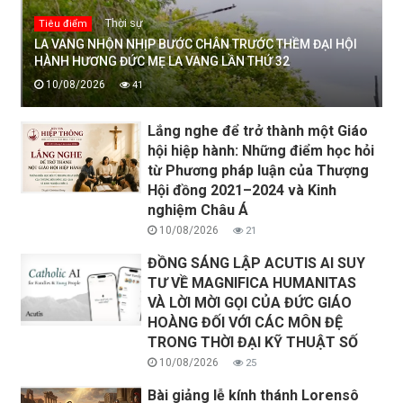
Thời sự
Tiêu điểm
LA VANG NHỘN NHỊP BƯỚC CHÂN TRƯỚC THỀM ĐẠI HỘI
HÀNH HƯƠNG ĐỨC MẸ LA VANG LẦN THỨ 32
10/08/2026
41
Lắng nghe để trở thành một Giáo
hội hiệp hành: Những điểm học hỏi
từ Phương pháp luận của Thượng
Hội đồng 2021–2024 và Kinh
nghiệm Châu Á
10/08/2026
21
ĐỒNG SÁNG LẬP ACUTIS AI SUY
TƯ VỀ MAGNIFICA HUMANITAS
VÀ LỜI MỜI GỌI CỦA ĐỨC GIÁO
HOÀNG ĐỐI VỚI CÁC MÔN ĐỆ
TRONG THỜI ĐẠI KỸ THUẬT SỐ
10/08/2026
25
Bài giảng lễ kính thánh Lorensô