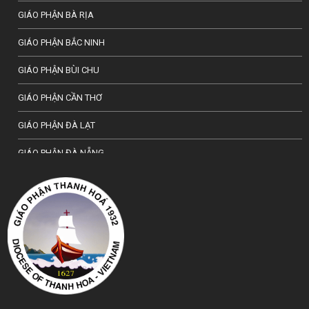
GIÁO PHẬN BÀ RỊA
GIÁO PHẬN BẮC NINH
GIÁO PHẬN BÙI CHU
GIÁO PHẬN CẦN THƠ
GIÁO PHẬN ĐÀ LẠT
GIÁO PHẬN ĐÀ NẴNG
TỔNG GIÁO PHẬN HÀ NỘI
GIÁO PHẬN HẢI PHÒNG
TỔNG GIÁO PHẬN HUẾ
GIÁO PHẬN HƯNG HOÁ
GIÁO PHẬN KON TUM