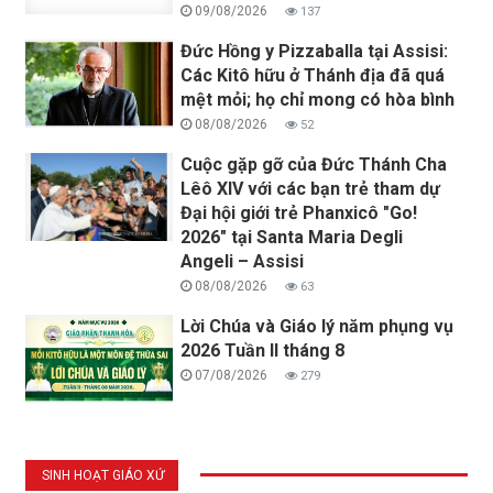
09/08/2026
137
Đức Hồng y Pizzaballa tại Assisi:
Các Kitô hữu ở Thánh địa đã quá
mệt mỏi; họ chỉ mong có hòa bình
08/08/2026
52
Cuộc gặp gỡ của Đức Thánh Cha
Lêô XIV với các bạn trẻ tham dự
Đại hội giới trẻ Phanxicô "Go!
2026" tại Santa Maria Degli
Angeli – Assisi
08/08/2026
63
Lời Chúa và Giáo lý năm phụng vụ
2026 Tuần II tháng 8
07/08/2026
279
SINH HOẠT GIÁO XỨ