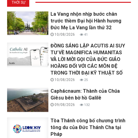
THỜI SỰ
La Vang nhộn nhịp bước chân
trước thềm Đại hội Hành hương
Đức Mẹ La Vang lần thứ 32
10/08/2026
41
ĐỒNG SÁNG LẬP ACUTIS AI SUY
TƯ VỀ MAGNIFICA HUMANITAS
VÀ LỜI MỜI GỌI CỦA ĐỨC GIÁO
HOÀNG ĐỐI VỚI CÁC MÔN ĐỆ
TRONG THỜI ĐẠI KỸ THUẬT SỐ
10/08/2026
25
Caphácnaum: Thành của Chúa
Giêsu bên bờ hồ Galilê
09/08/2026
132
Tòa Thánh công bố chương trình
tông du của Đức Thánh Cha tại
Pháp