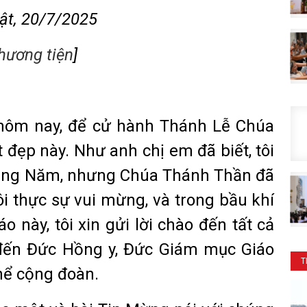
ật, 20/7/2025
hương tiện
]
y hôm nay, để cử hành Thánh Lễ Chúa
t đẹp này. Như anh chị em đã biết, tôi
háng Năm, nhưng Chúa Thánh Thần đã
ôi thực sự vui mừng, và trong bầu khí
o này, tôi xin gửi lời chào đến tất cả
 đến Đức Hồng y, Đức Giám mục Giáo
T
thể cộng đoàn.