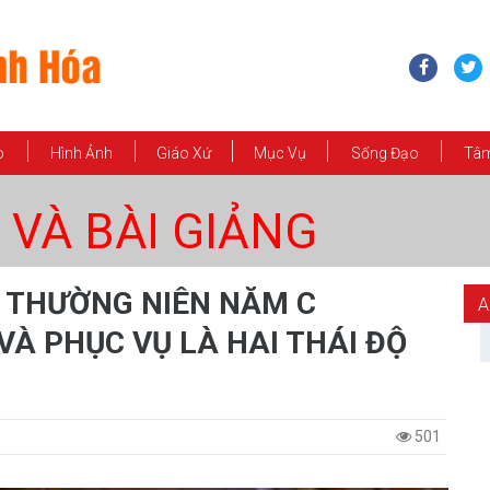
o
Hình Ảnh
Giáo Xứ
Mục Vụ
Sống Đạo
Tâm
 VÀ BÀI GIẢNG
6 THƯỜNG NIÊN NĂM C
A
 VÀ PHỤC VỤ LÀ HAI THÁI ĐỘ
501