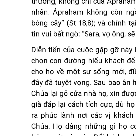
thương, không chỉ của Ápraham 
nhân. Ápraham không còn ngồ
bóng cây” (St 18,8); và chính t
tin vui bất ngờ: “Sara, vợ ông, s
Diễn tiến của cuộc gặp gỡ này 
chọn con đường hiếu khách để 
cho họ về một sự sống mới, đ
đây đã tuyệt vọng. Sau bao ân h
Chúa lại gõ cửa nhà họ, xin đượ
già đáp lại cách tích cực, dù h
ra phúc lành nơi các vị khách 
Chúa. Họ dâng những gì họ có