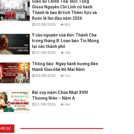
Giáo xứ Chính Toà: Đức Tổng
Giuse Nguyễn Chí Linh cử hành
Thánh lễ ban Bí tích Thêm Sức và
Rước lễ lần đầu năm 2026
02/08/2026
862
Ý cầu nguyện của Đức Thánh Cha
trong tháng 8: Loan báo Tin Mừng
tại các thành phố
01/08/2026
558
Thông báo: Ngày hành hương Đền
thánh Giacôbê Đỗ Mai Năm
03/08/2026
516
Bài suy niệm Chúa Nhật XVIII
Thương Niên – Năm A
01/08/2026
444
HỜI SỰ