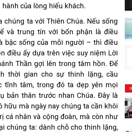
g hành của lòng hiếu khách.
a chúng ta với Thiên Chúa. Nếu sống
ể và trung tín với bổn phận là điều
à bậc sống của mỗi người – thì điều
n điều ấy dựa trên việc suy niệm Lời
ánh Thần gợi lên trong tâm hồn. Để
h thời gian cho sự thinh lặng, cầu
 tĩnh tâm, trong đó ta dẹp yên mọi
S
tụ bản thân trước nhan Chúa. Đây là
tô hữu mà ngày nay chúng ta cần khôi
rị cá nhân và cộng đoàn, mà còn như
i chúng ta: dành chỗ cho thinh lặng,