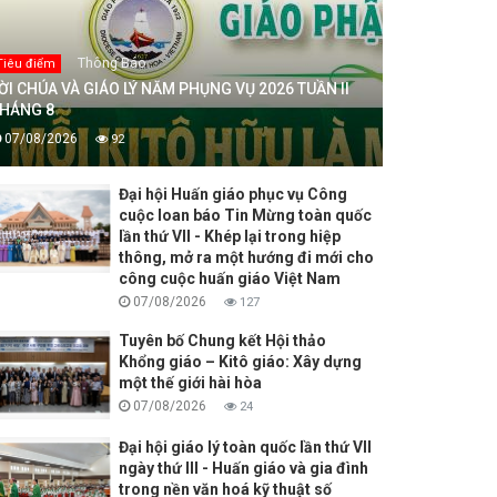
Thông Báo
Tiêu điểm
ỜI CHÚA VÀ GIÁO LÝ NĂM PHỤNG VỤ 2026 TUẦN II
HÁNG 8
07/08/2026
92
Đại hội Huấn giáo phục vụ Công
cuộc loan báo Tin Mừng toàn quốc
lần thứ VII - Khép lại trong hiệp
thông, mở ra một hướng đi mới cho
công cuộc huấn giáo Việt Nam
07/08/2026
127
Tuyên bố Chung kết Hội thảo
Khổng giáo – Kitô giáo: Xây dựng
một thế giới hài hòa
07/08/2026
24
Đại hội giáo lý toàn quốc lần thứ VII
ngày thứ III - Huấn giáo và gia đình
trong nền văn hoá kỹ thuật số