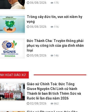
06/08/2026
175
Trồng cây đức tin, vun xới niềm hy
vọng
06/08/2026
116
Đức Thánh Cha: Truyền thông phải
phục vụ công ích của gia đình nhân
loại
05/08/2026
146
INH HOẠT GIÁO XỨ
Giáo xứ Chính Toà: Đức Tổng
Giuse Nguyễn Chí Linh cử hành
Thánh lễ ban Bí tích Thêm Sức và
Rước lễ lần đầu năm 2026
02/08/2026
862