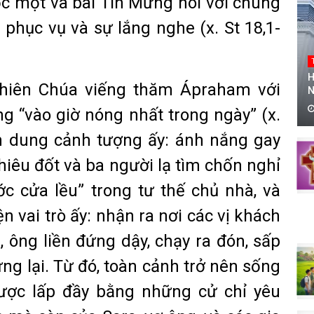
c một và bài Tin Mừng nói với chúng
n phục vụ và sự lắng nghe (x. St 18,1-
H
Thiên Chúa viếng thăm Ápraham với
N
g “vào giờ nóng nhất trong ngày” (x.
nh dung cảnh tượng ấy: ánh nắng gay
thiêu đốt và ba người lạ tìm chốn nghỉ
c cửa lều” trong tư thế chủ nhà, và
ện vai trò ấy: nhận ra nơi các vị khách
 ông liền đứng dậy, chạy ra đón, sấp
ng lại. Từ đó, toàn cảnh trở nên sống
được lấp đầy bằng những cử chỉ yêu