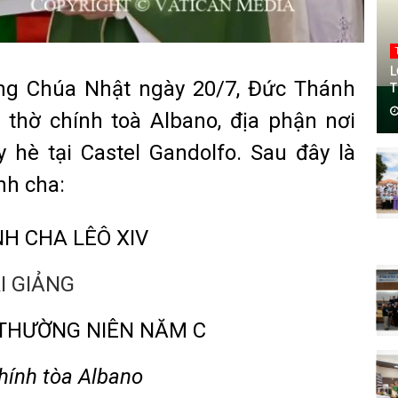
L
áng Chúa Nhật ngày 20/7, Đức Thánh
T
thờ chính toà Albano, địa phận nơi
 hè tại Castel Gandolfo. Sau đây là
nh cha:
H CHA LÊÔ XIV
I GIẢNG
 THƯỜNG NIÊN NĂM C
hính tòa Albano