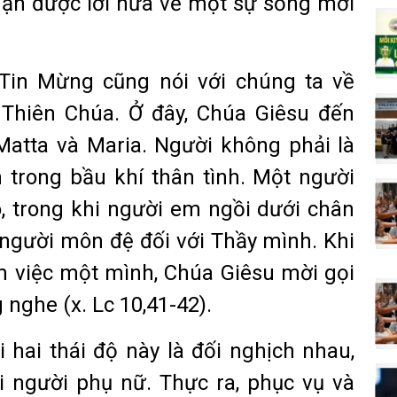
nhận được lời hứa về một sự sống mới
 Tin Mừng cũng nói với chúng ta về
Thiên Chúa. Ở đây, Chúa Giêsu đến
Matta và Maria. Người không phải là
 trong bầu khí thân tình. Một người
, trong khi người em ngồi dưới chân
 người môn đệ đối với Thầy mình. Khi
àm việc một mình, Chúa Giêsu mời gọi
g nghe (x. Lc 10,41-42).
i hai thái độ này là đối nghịch nhau,
i người phụ nữ. Thực ra, phục vụ và