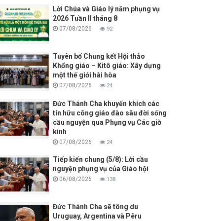
Lời Chúa và Giáo lý năm phụng vụ
2026 Tuần II tháng 8
07/08/2026
92
Tuyên bố Chung kết Hội thảo
Khổng giáo – Kitô giáo: Xây dựng
một thế giới hài hòa
07/08/2026
24
Đức Thánh Cha khuyến khích các
tín hữu công giáo đào sâu đời sống
cầu nguyện qua Phụng vụ Các giờ
kinh
07/08/2026
24
Tiếp kiến chung (5/8): Lời cầu
nguyện phụng vụ của Giáo hội
06/08/2026
138
Đức Thánh Cha sẽ tông du
Uruguay, Argentina và Pêru