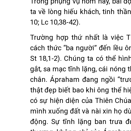
Trong phụng vụ hôm nay, bài đọ
ta về lòng hiếu khách, tinh thầ
10; Lc 10,38-42).
Trường hợp thứ nhất là việc 
cách thức “ba người” đến lều ôn
St 18,1-2). Chúng ta có thể hì
gắt, sa mạc tĩnh lặng, cái nóng 
chân. Ápraham đang ngồi “trướ
thật đẹp biết bao khi ông thể hi
có sự hiện diện của Thiên Chúa,
mình xuống đất và nài xin họ dừ
động. Sự tĩnh lặng ban trưa 