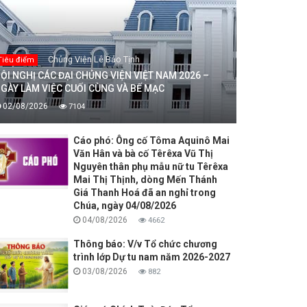
Chủng Viện Lê Bảo Tịnh
Tiêu điểm
ỘI NGHỊ CÁC ĐẠI CHỦNG VIỆN VIỆT NAM 2026 –
GÀY LÀM VIỆC CUỐI CÙNG VÀ BẾ MẠC
02/08/2026
7104
Cáo phó: Ông cố Tôma Aquinô Mai
Văn Hân và bà cố Têrêxa Vũ Thị
Nguyên thân phụ mẫu nữ tu Têrêxa
Mai Thị Thịnh, dòng Mến Thánh
Giá Thanh Hoá đã an nghỉ trong
Chúa, ngày 04/08/2026
04/08/2026
4662
Thông báo: V/v Tổ chức chương
trình lớp Dự tu nam năm 2026-2027
03/08/2026
882