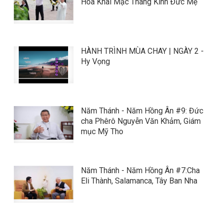
Hoa Khai Mạc Tháng Kính Đức Mẹ
HÀNH TRÌNH MÙA CHAY | NGÀY 2 -
Hy Vọng
Năm Thánh - Năm Hồng Ân #9: Đức
cha Phêrô Nguyễn Văn Khảm, Giám
mục Mỹ Tho
Năm Thánh - Năm Hồng Ân #7:Cha
Eli Thành, Salamanca, Tây Ban Nha