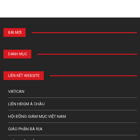
BÀI MỚI
DANH MỤC
LIÊN KẾT WEBSITE
VATICAN
LIÊN HĐGM Á CHÂU
HỘI ĐỒNG GIÁM MỤC VIỆT NAM
GIÁO PHẬN BÀ RỊA