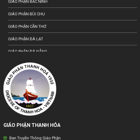
GIÁO PHẬN BẮC NINH
GIÁO PHẬN BÙI CHU
GIÁO PHẬN CẦN THƠ
GIÁO PHẬN ĐÀ LẠT
GIÁO PHẬN ĐÀ NẴNG
TỔNG GIÁO PHẬN HÀ NỘI
GIÁO PHẬN HẢI PHÒNG
TỔNG GIÁO PHẬN HUẾ
GIÁO PHẬN HƯNG HOÁ
GIÁO PHẬN KON TUM
GIÁO PHẬN THANH HÓA
GIÁO PHẬN LẠNG SƠN
Ban Truyền Thông Giáo Phận
GIÁO PHẬN LONG XUYÊN