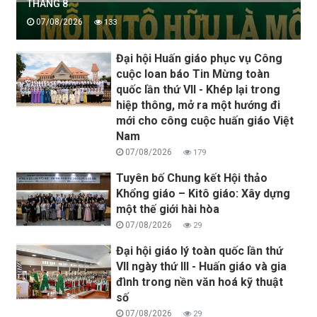
THÁNG 8
07/08/2026
133
Đại hội Huấn giáo phục vụ Công
cuộc loan báo Tin Mừng toàn
quốc lần thứ VII - Khép lại trong
hiệp thông, mở ra một hướng đi
mới cho công cuộc huấn giáo Việt
Nam
07/08/2026
179
Tuyên bố Chung kết Hội thảo
Khổng giáo – Kitô giáo: Xây dựng
một thế giới hài hòa
07/08/2026
29
Đại hội giáo lý toàn quốc lần thứ
VII ngày thứ III - Huấn giáo và gia
đình trong nền văn hoá kỹ thuật
số
07/08/2026
29