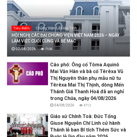
Chủng Viện Lê Bảo Tịnh
Tiêu điểm
HỘI NGHỊ CÁC ĐẠI CHỦNG VIỆN VIỆT NAM 2026 – NGÀY
LÀM VIỆC CUỐI CÙNG VÀ BẾ MẠC
02/08/2026
7106
Cáo phó: Ông cố Tôma Aquinô
Mai Văn Hân và bà cố Têrêxa Vũ
Thị Nguyên thân phụ mẫu nữ tu
Têrêxa Mai Thị Thịnh, dòng Mến
Thánh Giá Thanh Hoá đã an nghỉ
trong Chúa, ngày 04/08/2026
04/08/2026
4712
Giáo xứ Chính Toà: Đức Tổng
Giuse Nguyễn Chí Linh cử hành
Thánh lễ ban Bí tích Thêm Sức và
Rước lễ lần đầu năm 2026