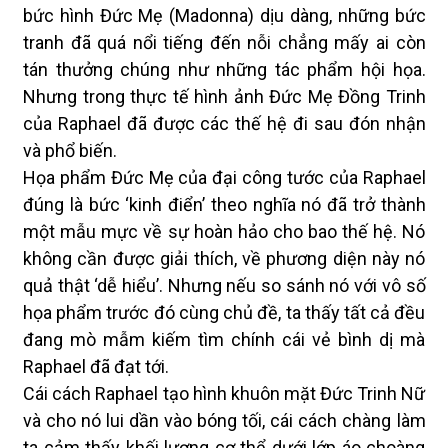
bức hình Đức Mẹ (Madonna) dịu dàng, những bức
tranh đã quá nổi tiếng đến nỗi chẳng mấy ai còn
tán thưởng chúng như những tác phẩm hội họa.
Nhưng trong thực tế hình ảnh Đức Mẹ Đồng Trinh
của Raphael đã được các thế hệ đi sau đón nhận
và phổ biến.
Họa phẩm Đức Mẹ của đại công tước của Raphael
đúng là bức ‘kinh điển’ theo nghĩa nó đã trở thành
một mẫu mực về sự hoàn hảo cho bao thế hệ. Nó
không cần được giải thích, về phương diện này nó
quả thật ‘dễ hiểu’. Nhưng nếu so sánh nó với vô số
họa phẩm trước đó cùng chủ đề, ta thấy tất cả đều
đang mò mẫm kiếm tìm chính cái vẻ bình dị mà
Raphael đã đạt tới.
Cái cách Raphael tạo hình khuôn mặt Đức Trinh Nữ
và cho nó lui dần vào bóng tối, cái cách chàng làm
ta cảm thấy khối lượng cơ thể dưới lớp áo choàng