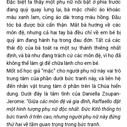
Đặc biệt ta thấy một phụ nữ nổi bật ở phía trước
đang quỳ quay lưng lại, bà mặc chiếc áo khoác
màu xanh lam, cùng áo dài trong màu hồng. Đầu
tóc bà được búi cẩn thận. Mắt bà hướng về các
môn đệ, nhưng cả hai tay bà đều chỉ về em bé bị
quỷ ám đang hành hạ trong đau đớn. Tất cả các
thái độ của bà toát ra một sự thánh thiêng nhất
định, và bà như đang trách cứ các môn đệ, vì họ đã
không thể làm gì để chữa lành cho em bé.
Mốt số học giả “mặc” cho người phụ nữ này vai trò
trung tâm của phần dưới bức tranh này, và liên hệ
đến nhân vật trung tâm ở phần trên là Chúa hiển
dung. Dưới đây là tâm tình của Daniella Zsupan-
Jerome:
“Giữa các môn đệ và gia đình, Raffaello đặt
một hình tượng phụ nữ độc nhất. Đức Kitô thống trị
bức tranh ở trên cao, nhưng người phụ nữ này đứng
thứ hai về tầm quan trọng trong bức tranh.