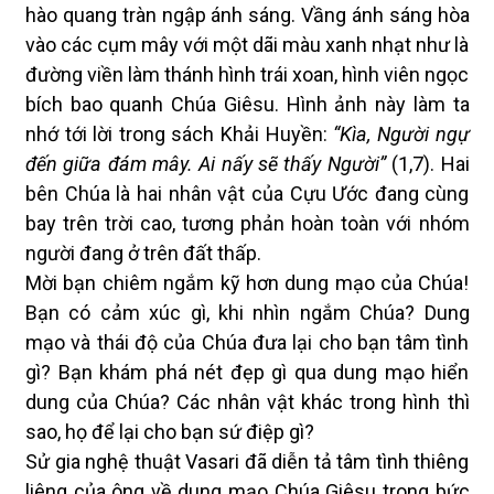
hào quang tràn ngập ánh sáng. Vầng ánh sáng hòa
vào các cụm mây với một dãi màu xanh nhạt như là
đường viền làm thánh hình trái xoan, hình viên ngọc
bích bao quanh Chúa Giêsu. Hình ảnh này làm ta
nhớ tới lời trong sách Khải Huyền:
“Kìa, Người ngự
đến giữa đám mây. Ai nấy sẽ thấy Người”
(1,7). Hai
bên Chúa là hai nhân vật của Cựu Ước đang cùng
bay trên trời cao, tương phản hoàn toàn với nhóm
người đang ở trên đất thấp.
Mời bạn chiêm ngắm kỹ hơn dung mạo của Chúa!
Bạn có cảm xúc gì, khi nhìn ngắm Chúa? Dung
mạo và thái độ của Chúa đưa lại cho bạn tâm tình
gì? Bạn khám phá nét đẹp gì qua dung mạo hiển
dung của Chúa? Các nhân vật khác trong hình thì
sao, họ để lại cho bạn sứ điệp gì?
Sử gia nghệ thuật Vasari đã diễn tả tâm tình thiêng
liêng của ông về dung mạo Chúa Giêsu trong bức