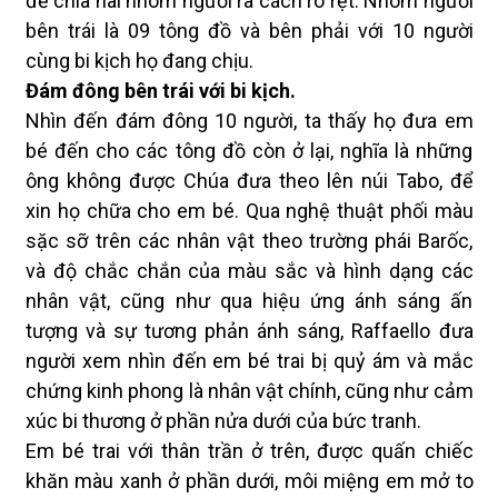
để chia hai nhóm người ra cách rõ rệt. Nhóm người
bên trái là 09 tông đồ và bên phải với 10 người
cùng bi kịch họ đang chịu.
Đám đông bên trái với bi kịch.
Nhìn đến đám đông 10 người, ta thấy họ đưa em
bé đến cho các tông đồ còn ở lại, nghĩa là những
ông không được Chúa đưa theo lên núi Tabo, để
xin họ chữa cho em bé. Qua nghệ thuật phối màu
sặc sỡ trên các nhân vật theo trường phái Barốc,
và độ chắc chắn của màu sắc và hình dạng các
nhân vật, cũng như qua hiệu ứng ánh sáng ấn
tượng và sự tương phản ánh sáng, Raffaello đưa
người xem nhìn đến em bé trai bị quỷ ám và mắc
chứng kinh phong là nhân vật chính, cũng như cảm
xúc bi thương ở phần nửa dưới của bức tranh.
Em bé trai với thân trần ở trên, được quấn chiếc
khăn màu xanh ở phần dưới, môi miệng em mở to