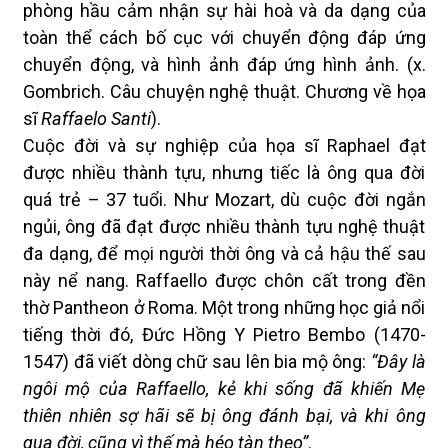
phòng hầu cảm nhận sự hài hoà và da dạng của
toàn thể cách bố cục với chuyển động đáp ứng
chuyển động, và hình ảnh đáp ứng hình ảnh. (x.
Gombrich. Câu chuyện nghệ thuật. Chương về họa
sĩ
Raffaelo Santi
).
Cuộc đời và sự nghiệp của họa sĩ Raphael đạt
được nhiều thành tựu, nhưng tiếc là ông qua đời
quá trẻ – 37 tuổi. Như Mozart, dù cuộc đời ngắn
ngủi, ông đã đạt được nhiều thành tựu nghệ thuật
đa dạng, để mọi người thời ông và cả hậu thế sau
này nể nang. Raffaello được chôn cất trong đền
thờ Pantheon ở Roma. Một trong những học giả nổi
tiếng thời đó, Đức Hồng Y Pietro Bembo (1470-
1547) đã viết dòng chữ sau lên bia mộ ông:
“Đây là
ngôi mộ của Raffaello, kẻ khi sống đã khiến Mẹ
thiên nhiên sợ hãi sẽ bị ông đánh bại,
và khi ông
qua đời, cũng vì thế mà héo tàn theo”
.