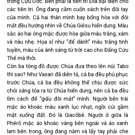
trong Cựu Ước. Bên phải là tiên tri Êlia đại diện cho
các tiên tri. Ông đang cầm cuốn sách trên đôi tay
của mình. Cả hai thân mình bay bổng hòa với đôi
mắt đều hướng nhìn về Chúa Giêsu hiển dung. Màu
sắc áo hai ông mặc được hòa giữa màu trắng, xám
và nâu nhẹ. Họa sĩ như “để dành” màu trắng tinh
tuyền, màu của ánh sáng từ trời cao cho Đấng Cứu
Thế mà thôi.
Còn ba tông đồ được Chúa đưa theo lên núi Tabo
thì sao? Như Vasari đã diễn tả, cả ba đều phủ phục
trước Chúa, cả ba đều không thể chịu được sức
chói sáng tỏa ra từ Chúa hiển dung, nên cả ba đều
tìm cách để “giấu đôi mắt” mình. Người bên trái
mặc áo khoác màu xanh lục nhạt, ngồi cúi gầm
mặt xuống đất. Đó là Giacôbê. Người ở giữa là
Phêrô mặc áo khoác vàng bên ngoài và áo xanh
lam bên trong, ông đang nằm và lấy tay phải che