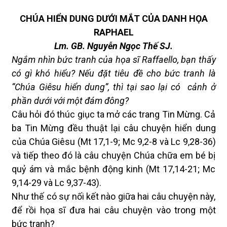
CHÚA HIỂN DUNG DƯỚI MẮT CỦA DANH HỌA
RAPHAEL
Lm. GB. Nguyễn Ngọc Thế SJ.
Ngắm nhìn bức tranh của họa sĩ Raffaello, bạn thấy
có gì khó hiểu? Nếu đặt tiêu đề cho bức tranh là
“Chúa Giêsu hiển dung”, thì tại sao lại có cảnh ở
phần dưới với một đám đông?
Câu hỏi đó thúc giục ta mở các trang Tin Mừng. Cả
ba Tin Mừng đều thuật lại câu chuyện hiển dung
của Chúa Giêsu (Mt 17,1-9; Mc 9,2-8 và Lc 9,28-36)
và tiếp theo đó là câu chuyện Chúa chữa em bé bị
quỷ ám và mắc bệnh động kinh (Mt 17,14-21; Mc
9,14-29 và Lc 9,37-43).
Như thế có sự nối kết nào giữa hai câu chuyện này,
để rồi họa sĩ đưa hai câu chuyện vào trong một
bức tranh?