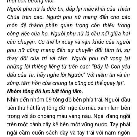
một con đường mới.
Người phụ nữ là đức tin, đáp lại mặc khải của Thiên
Chúa trên cao. Người phụ nữ mang đến cho các
môn đệ thành phần quan trọng còn thiếu trong
công việc của họ. Người phụ nữ là cầu nối giữa hai
câu chuyện. Cơ thể bị xoay và vặn khúc của người
phụ nữ cũng mang đến sự chuyển đổi tâm trí, sự
thay đổi của trí và tâm. Người phụ nữ vọng lại
những lời thiêng liêng từ trên cao: “Đây là Con yêu
dấu của Ta; hãy nghe lời Người.” Với niềm tin và ân
sủng, tâm hồn của chúng ta cũng có thể quay lại”.
Nhóm tông đồ lực bất tòng tâm.
Nhìn đến nhóm 09 tông đồ bên phía trái. Người đầu
tiên thu hút là vị tông đồ mặc áo màu xanh lam bên
trong với áo choàng màu vàng nâu. Ngài đang ngồi
trên một cành cây kế bên một vũng nước. Tay phải
ngài cầm cuốn sách dày và tay trái với năm ngón