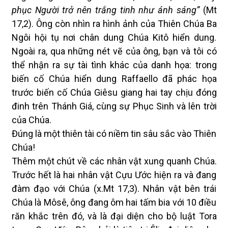
phục Người trở nên trắng tinh như ánh sáng”
(Mt
17,2). Ông còn nhìn ra hình ảnh của Thiên Chúa Ba
Ngôi hội tụ nơi chân dung Chúa Kitô hiển dung.
Ngoài ra, qua những nét vẽ của ông, bạn và tôi có
thể nhận ra sự tài tình khác của danh họa: trong
biến cố Chúa hiển dung Raffaello đã phác họa
trước biến cố Chúa Giêsu giang hai tay chịu đóng
đinh trên Thánh Giá, cùng sự Phục Sinh và lên trời
của Chúa.
Đúng là một thiên tài có niềm tin sâu sắc vào Thiên
Chúa!
Thêm một chút về các nhân vật xung quanh Chúa.
Trước hết là hai nhân vật Cựu Ước hiện ra và đang
đàm đạo với Chúa (x.Mt 17,3). Nhân vật bên trái
Chúa là Môsê, ông đang ôm hai tấm bia với 10 điều
răn khắc trên đó, và là đại diện cho bộ luật Tora