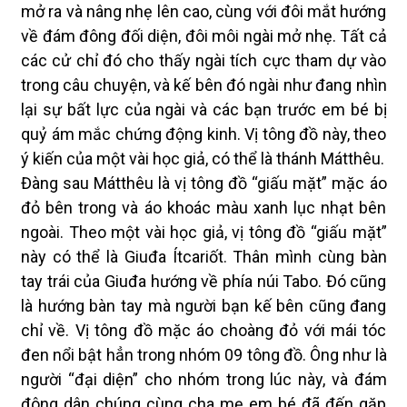
mở ra và nâng nhẹ lên cao, cùng với đôi mắt hướng
về đám đông đối diện, đôi môi ngài mở nhẹ. Tất cả
các cử chỉ đó cho thấy ngài tích cực tham dự vào
trong câu chuyện, và kế bên đó ngài như đang nhìn
lại sự bất lực của ngài và các bạn trước em bé bị
quỷ ám mắc chứng động kinh. Vị tông đồ này, theo
ý kiến của một vài học giả, có thể là thánh Mátthêu.
Đàng sau Mátthêu là vị tông đồ “giấu mặt” mặc áo
đỏ bên trong và áo khoác màu xanh lục nhạt bên
ngoài. Theo một vài học giả, vị tông đồ “giấu mặt”
này có thể là Giuđa Ítcariốt. Thân mình cùng bàn
tay trái của Giuđa hướng về phía núi Tabo. Đó cũng
là hướng bàn tay mà người bạn kế bên cũng đang
chỉ về. Vị tông đồ mặc áo choàng đỏ với mái tóc
đen nổi bật hẳn trong nhóm 09 tông đồ. Ông như là
người “đại diện” cho nhóm trong lúc này, và đám
đông dân chúng cùng cha mẹ em bé đã đến gặp