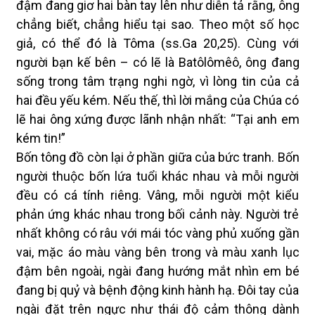
đậm đang giơ hai bàn tay lên như diễn tả rằng, ông
chẳng biết, chẳng hiểu tại sao. Theo một số học
giả, có thể đó là Tôma (ss.Ga 20,25). Cùng với
người bạn kế bên – có lẽ là Batôlômêô, ông đang
sống trong tâm trạng nghi ngờ, vì lòng tin của cả
hai đều yếu kém. Nếu thế, thì lời mắng của Chúa có
lẽ hai ông xứng được lãnh nhận nhất: “Tại anh em
kém tin!”
Bốn tông đồ còn lại ở phần giữa của bức tranh. Bốn
người thuộc bốn lứa tuổi khác nhau và mỗi người
đều có cá tính riêng. Vâng, mỗi người một kiểu
phản ứng khác nhau trong bối cảnh này. Người trẻ
nhất không có râu với mái tóc vàng phủ xuống gần
vai, mặc áo màu vàng bên trong và màu xanh lục
đậm bên ngoài, ngài đang hướng mắt nhìn em bé
đang bị quỷ và bệnh động kinh hành hạ. Đôi tay của
ngài đặt trên ngực như thái độ cảm thông dành