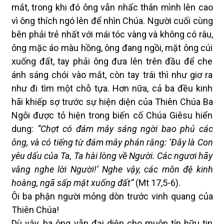
mắt, trong khi đó ông vẫn nhấc thân mình lên cao
vì ông thích ngó lên để nhìn Chúa. Người cuối cùng
bên phải trẻ nhất với mái tóc vàng và không có râu,
ông mặc áo màu hồng, ông đang ngồi, mặt ông cúi
xuống đất, tay phải ông đưa lên trên đầu để che
ánh sáng chói vào mắt, còn tay trái thì như giơ ra
như đi tìm một chỗ tựa. Hơn nữa, cả ba đều kinh
hãi khiếp sợ trước sự hiện diện của Thiên Chúa Ba
Ngôi được tỏ hiện trong biến cố Chúa Giêsu hiển
dung:
“Chợt có đám mây sáng ngời bao phủ các
ông, và có tiếng từ đám mây phán rằng: ‘Đây là Con
yêu dấu của Ta, Ta hài lòng về Người. Các ngươi hãy
vâng nghe lời Người!’ Nghe vậy, các môn đệ kinh
hoàng, ngã sấp mặt xuống đất”
(Mt 17,5-6).
Ôi ba phận người mỏng dòn trước vinh quang của
Thiên Chúa!
Dù vậy, ba ông vẫn đại diện cho muôn tín hữu tin