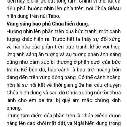
kịch này. Đó là lực bất tòng tâm. Chính vì thế, tất cả
đều phải hướng nhìn lên phía trên, nơi Chúa Giêsu
hiển dung trên núi Tabo.
Vầng sáng bao phủ Chúa hiển dung.
Hướng nhìn lên phần trên của bức tranh, một cảnh
tượng khác hiện ra. Trước hết ta thấy sự đối xứng
và hài hòa của phần trên bức tranh, khác với hiệu
ứng ánh sáng ấn tượng và sự tương phản ánh sáng
cũng như cảm xúc bi thương ở phần dưới của bức
tranh. Kế bên đó, hậu cảnh là bầu trời hoàng hôn
đang đến trên vùng đồng bằng. Có thể cảnh hoàng
hôn là sự nối kết về thời gian giữa hai câu chuyện
Chúa hiển dung và sau đó Chúa xuống núi rồi chữa
lành cho em bé trai bị quỷ ám mắc chứng kinh
phong.
Trung tâm điểm của phần trên là Chúa Giêsu được
nâng lên cao khỏi mặt đất, và Ngài hiển dung trong