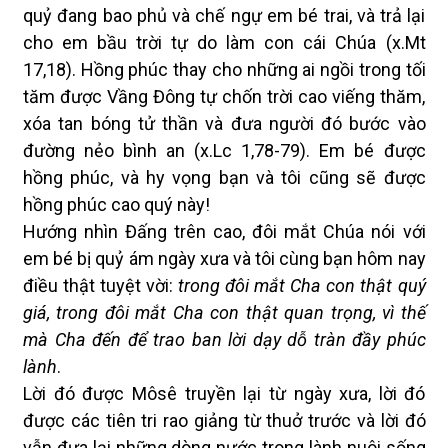
quỷ đang bao phủ và chế ngự em bé trai, và trả lại
cho em bầu trời tự do làm con cái Chúa (x.Mt
17,18). Hồng phúc thay cho những ai ngồi trong tối
tăm được Vầng Đông tự chốn trời cao viếng thăm,
xóa tan bóng tử thần và đưa người đó bước vào
đường nẻo bình an (x.Lc 1,78-79). Em bé được
hồng phúc, và hy vọng bạn và tôi cũng sẽ được
hồng phúc cao quý này!
Hướng nhìn Đấng trên cao, đôi mắt Chúa nói với
em bé bị quỷ ám ngày xưa và tôi cùng bạn hôm nay
điều thật tuyệt vời:
trong đôi mắt Cha con thật quý
giá, trong đôi mắt Cha con thật quan trọng, vì thế
mà Cha đến để trao ban lời dạy dỗ tràn đầy phúc
lành
.
Lời đó được Môsê truyền lại từ ngày xưa, lời đó
được các tiên tri rao giảng từ thuở trước và lời đó
vẫn đưa lại những dòng nước trong lành nuôi sống