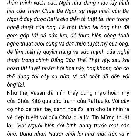
thân mình vươn cao, Ngài như đang mặc lấy hình
hài của Thiên Chúa Ba Ngôi, sự hiệp nhất của Ba
Ngôi ở đây được Raffaello diễn tả thật tài tình trong
nghệ thuật của ông. Là một thiên tài ông như đã
gom góp tất cả sức lực, để thực hiện công trình
nghệ thuật cuối cùng và đạt mức tuyệt mỹ của ông,
để làm hiển lộ quyền năng và sức mạnh của nghệ
thuật trong chính Đấng Cứu Thế. Thật vậy, sau khi
hoàn tất tuyệt phẩm hội họa này, ông không còn có
thể đụng tới cây cọ nữa, vì cái chết đã đến với
ông”
[2]
.
Như thế, Vasari đã nhìn thấy dung mạo hoàn mỹ
của Chúa Kitô qua bức tranh của Raffaello. Với cây
cọ nhỏ bé trên tay, danh họa đã làm cho ta nhìn ra
vẻ đẹp tuyệt vời của Chúa qua lời Tin Mừng thuật
lại:
“Rồi Người biến đổi hình dạng trước mặt các
ông. Dung nhan Người chói lọi như mặt trời, và y