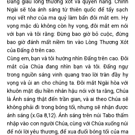
Đấng giàu lòng thương xót và quyền năng. Chính
Ngài sẽ tỏa ánh sáng từ thiên quốc để tẩy sạch
mọi vết nhơ của ma quỷ làm bẩn đôi mắt em. Hy
vọng mặc dù không còn hy vọng, đôi mắt em nói
với bạn và tôi rằng: Đừng bao giờ bỏ cuộc, đừng
bao giờ đánh mất niềm tin vào Lòng Thương Xót
của Đấng ở trên cao.
Cùng em, bạn và tôi hướng nhìn Đấng trên cao. Đôi
mắt của Chúa đang nhìn bạn và tôi. Đấng ngự
trong nguồn sáng vinh quang trao lời tràn đầy hy
vọng và ủi an cho chúng ta. Đôi mắt Ngài hòa với
khuôn mặt dịu hiền nhân hậu nói với ta rằng, Chúa
là Ánh sáng thật đến trần gian, và ai theo Chúa sẽ
không phải đi trong bóng tối, nhưng sẽ nhận được
ánh sáng (x.Ga 8,12). Ánh sáng trên núi Tabo thấm
nhập vào con người Chúa, cùng với Chúa xuống núi
để nói lời yêu thương, để xua đuổi bóng tối của ma