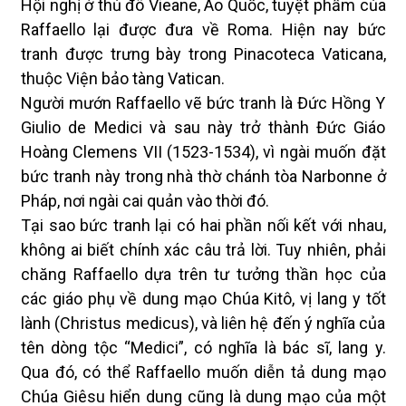
Hội nghị ở thủ đô Vieane, Áo Quốc, tuyệt phẩm của
Raffaello lại được đưa về Roma. Hiện nay bức
tranh được trưng bày trong Pinacoteca Vaticana,
thuộc Viện bảo tàng Vatican.
Người mướn Raffaello vẽ bức tranh là Đức Hồng Y
Giulio de Medici và sau này trở thành Đức Giáo
Hoàng Clemens VII (1523-1534), vì ngài muốn đặt
bức tranh này trong nhà thờ chánh tòa Narbonne ở
Pháp, nơi ngài cai quản vào thời đó.
Tại sao bức tranh lại có hai phần nối kết với nhau,
không ai biết chính xác câu trả lời. Tuy nhiên, phải
chăng Raffaello dựa trên tư tưởng thần học của
các giáo phụ về dung mạo Chúa Kitô, vị lang y tốt
lành (Christus medicus), và liên hệ đến ý nghĩa của
tên dòng tộc “Medici”, có nghĩa là bác sĩ, lang y.
Qua đó, có thể Raffaello muốn diễn tả dung mạo
Chúa Giêsu hiển dung cũng là dung mạo của một