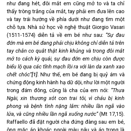
như đang hét, đôi mắt em cũng mở to và ta chỉ
thấy tròng trắng của mắt, tay phải em đưa lên cao
và tay trái hướng về phía dưới như đang tìm một
chỗ tựa. Nhà sử học về nghệ thuật Giorgio Vasari
(1511-1574) diễn tả về em bé như sau:
“Sự đau
đớn mà em bé đang phải chịu không chỉ diễn tả trên
tay chân co quắt thật kinh khủng và trong đôi mắt
mở to cách kỳ quái, sự đau đớn em chịu còn được
biểu lộ qua các tĩnh mạch lồi ra với làn da xanh xao
chết chóc”
[1]
. Như thế, em bé đang bị quỷ ám và
chứng động kinh hành hạ dữ dội, như lời một người
trong đám đông, cũng là cha của em nói:
“Thưa
Ngài, xin thương xót con trai tôi, vì cháu bị kinh
phong và bệnh tình nặng lắm: nhiều lần ngã vào
lửa, và cũng nhiều lần ngã xuống nước”
(Mt 17,15).
Raffaello đã đặt người cha đứng đàng sau em bé,
ông mặc áo khoác ngoài màu nâu và áo trong là