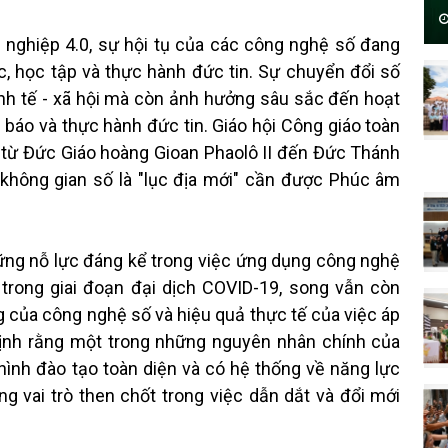
nghiệp 4.0, sự hội tụ của các công nghệ số đang
c, học tập và thực hành đức tin. Sự chuyển đổi số
inh tế - xã hội mà còn ảnh hưởng sâu sắc đến hoạt
 báo và thực hành đức tin. Giáo hội Công giáo toàn
g từ Đức Giáo hoàng Gioan Phaolô II đến Đức Thánh
 không gian số là "lục địa mới" cần được Phúc âm
ững nỗ lực đáng kể trong việc ứng dụng công nghệ
 trong giai đoạn đại dịch COVID-19, song vẫn còn
 của công nghệ số và hiệu quả thực tế của việc áp
định rằng một trong những nguyên nhân chính của
ình đào tạo toàn diện và có hệ thống về năng lực
g vai trò then chốt trong việc dẫn dắt và đổi mới