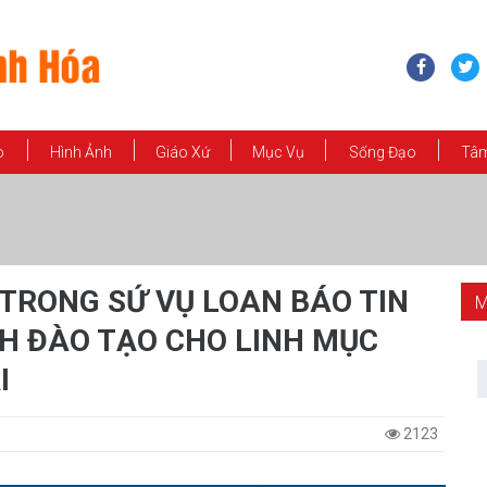
o
Hình Ảnh
Giáo Xứ
Mục Vụ
Sống Đạo
Tâm
TRONG SỨ VỤ LOAN BÁO TIN
M
H ĐÀO TẠO CHO LINH MỤC
I
2123