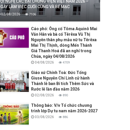
ỘI NGHỊ CÁC ĐẠI CHỦNG VIỆN VIỆT NAM 2026 –
GÀY LÀM VIỆC CUỐI CÙNG VÀ BẾ MẠC
02/08/2026
7106
Cáo phó: Ông cố Tôma Aquinô Mai
Văn Hân và bà cố Têrêxa Vũ Thị
Nguyên thân phụ mẫu nữ tu Têrêxa
Mai Thị Thịnh, dòng Mến Thánh
Giá Thanh Hoá đã an nghỉ trong
Chúa, ngày 04/08/2026
04/08/2026
4709
Giáo xứ Chính Toà: Đức Tổng
Giuse Nguyễn Chí Linh cử hành
Thánh lễ ban Bí tích Thêm Sức và
Rước lễ lần đầu năm 2026
02/08/2026
890
Thông báo: V/v Tổ chức chương
trình lớp Dự tu nam năm 2026-2027
03/08/2026
886