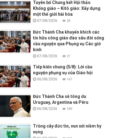
Tuyên bố Chung kết Hội thảo
Khổng giáo – Kitô giáo: Xây dựng
một thế giới hài hòa
07/08/2026
28
Đức Thánh Cha khuyến khích các
tín hữu công giáo đào sâu đời sống
cầu nguyện qua Phụng vụ Các giờ
kinh
07/08/2026
27
Tiếp kiến chung (5/8): Lời cầu
nguyện phụng vụ của Giáo hội
06/08/2026
147
Đức Thánh Cha sẽ tông du
Uruguay, Argentina và Pêru
06/08/2026
189
Trồng cây đức tin, vun xới niềm hy
vọng