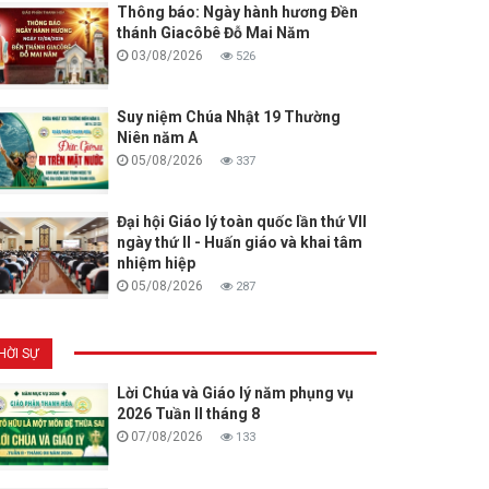
Thông báo: Ngày hành hương Đền
thánh Giacôbê Đỗ Mai Năm
03/08/2026
526
Suy niệm Chúa Nhật 19 Thường
Niên năm A
05/08/2026
337
Đại hội Giáo lý toàn quốc lần thứ VII
ngày thứ II - Huấn giáo và khai tâm
nhiệm hiệp
05/08/2026
287
HỜI SỰ
Lời Chúa và Giáo lý năm phụng vụ
2026 Tuần II tháng 8
07/08/2026
133