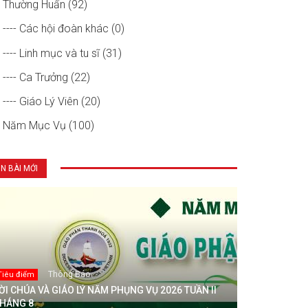
Thường Huấn (92)
---- Các hội đoàn khác (0)
---- Linh mục và tu sĩ (31)
---- Ca Trưởng (22)
---- Giáo Lý Viên (20)
Năm Mục Vụ (100)
IN BÀI MỚI
Thông Báo
Tiêu điểm
ỜI CHÚA VÀ GIÁO LÝ NĂM PHỤNG VỤ 2026 TUẦN II
HÁNG 8