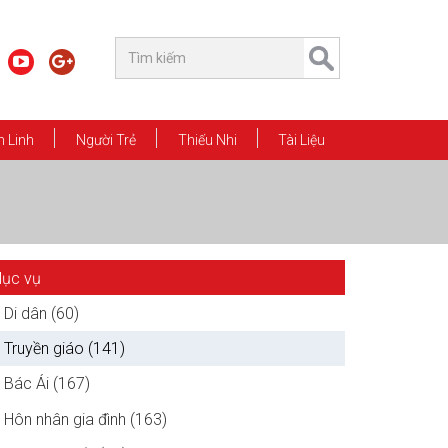
 Linh
Người Trẻ
Thiếu Nhi
Tài Liệu
ục vụ
Di dân (60)
Truyền giáo (141)
Bác Ái (167)
Hôn nhân gia đình (163)