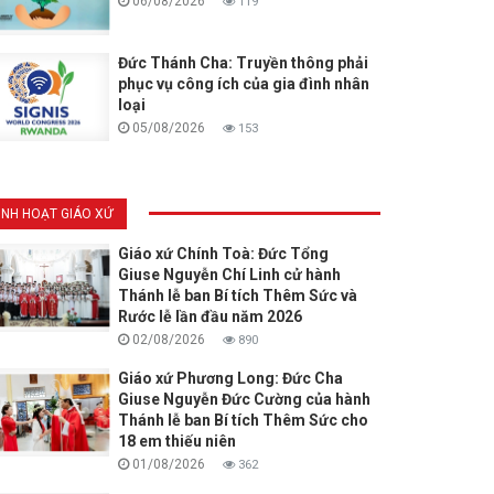
06/08/2026
119
Đức Thánh Cha: Truyền thông phải
phục vụ công ích của gia đình nhân
loại
05/08/2026
153
INH HOẠT GIÁO XỨ
Giáo xứ Chính Toà: Đức Tổng
Giuse Nguyễn Chí Linh cử hành
Thánh lễ ban Bí tích Thêm Sức và
Rước lễ lần đầu năm 2026
02/08/2026
890
Giáo xứ Phương Long: Đức Cha
Giuse Nguyễn Đức Cường của hành
Thánh lễ ban Bí tích Thêm Sức cho
18 em thiếu niên
01/08/2026
362