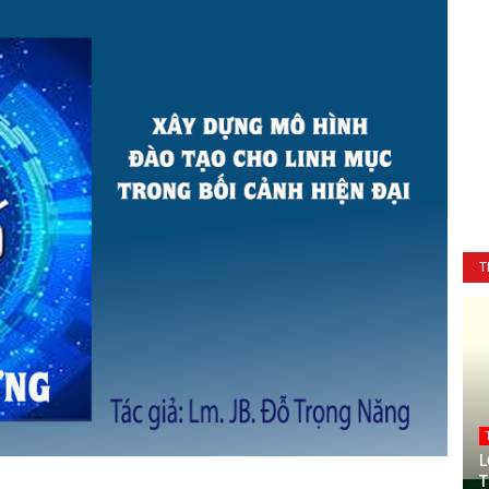
T
L
T