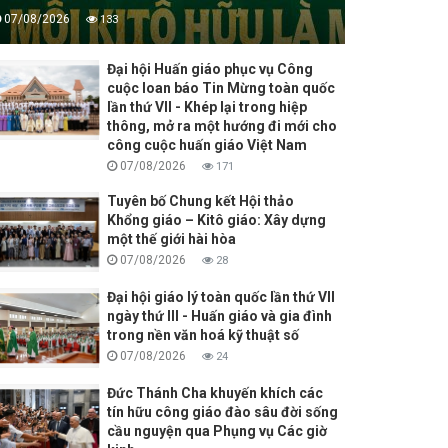
07/08/2026
133
Đại hội Huấn giáo phục vụ Công
cuộc loan báo Tin Mừng toàn quốc
lần thứ VII - Khép lại trong hiệp
thông, mở ra một hướng đi mới cho
công cuộc huấn giáo Việt Nam
07/08/2026
171
Tuyên bố Chung kết Hội thảo
Khổng giáo – Kitô giáo: Xây dựng
một thế giới hài hòa
07/08/2026
28
Đại hội giáo lý toàn quốc lần thứ VII
ngày thứ III - Huấn giáo và gia đình
trong nền văn hoá kỹ thuật số
07/08/2026
24
Đức Thánh Cha khuyến khích các
tín hữu công giáo đào sâu đời sống
cầu nguyện qua Phụng vụ Các giờ