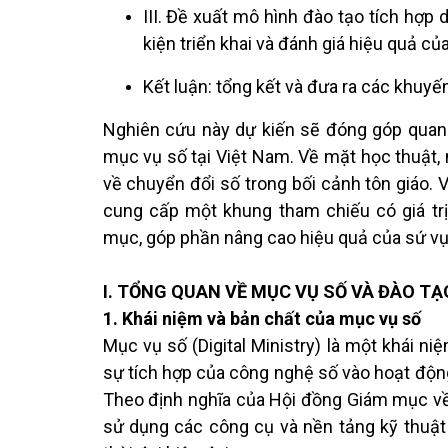
III. Đề xuất mô hình đào tạo tích hợp 
kiện triển khai và đánh giá hiệu quả củ
Kết luận: tổng kết và đưa ra các khuyến
Nghiên cứu này dự kiến sẽ đóng góp quan t
mục vụ số tại Việt Nam. Về mặt học thuật, 
về chuyển đổi số trong bối cảnh tôn giáo. 
cung cấp một khung tham chiếu có giá trị 
mục, góp phần nâng cao hiệu quả của sứ vụ 
I. TỔNG QUAN VỀ MỤC VỤ SỐ VÀ ĐÀO TẠ
1. Khái niệm và bản chất của mục vụ số
Mục vụ số (Digital Ministry) là một khái n
sự tích hợp của công nghệ số vào hoạt độn
Theo định nghĩa của Hội đồng Giám mục về 
sử dụng các công cụ và nền tảng kỹ thuật