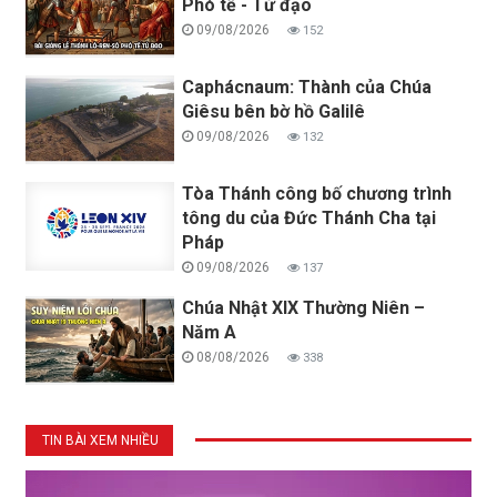
Phó tế - Tử đạo
09/08/2026
152
Caphácnaum: Thành của Chúa
Giêsu bên bờ hồ Galilê
09/08/2026
132
Tòa Thánh công bố chương trình
tông du của Đức Thánh Cha tại
Pháp
09/08/2026
137
Chúa Nhật XIX Thường Niên –
Năm A
08/08/2026
338
TIN BÀI XEM NHIỀU