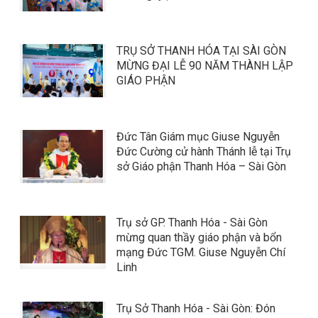
TRỤ SỞ THANH HÓA TẠI SÀI GÒN
MỪNG ĐẠI LỄ 90 NĂM THÀNH LẬP
GIÁO PHẬN
Đức Tân Giám mục Giuse Nguyễn
Đức Cường cử hành Thánh lễ tại Trụ
sở Giáo phận Thanh Hóa – Sài Gòn
Trụ sở GP. Thanh Hóa - Sài Gòn
mừng quan thầy giáo phận và bổn
mạng Đức TGM. Giuse Nguyễn Chí
Linh
Trụ Sở Thanh Hóa - Sài Gòn: Đón