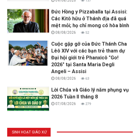
09/08/2026
137
Đức Hồng y Pizzaballa tại Assisi:
Các Kitô hữu ở Thánh địa đã quá
mệt mỏi; họ chỉ mong có hòa bình
08/08/2026
52
Cuộc gặp gỡ của Đức Thánh Cha
Lêô XIV với các bạn trẻ tham dự
Đại hội giới trẻ Phanxicô "Go!
2026" tại Santa Maria Degli
Angeli – Assisi
08/08/2026
63
Lời Chúa và Giáo lý năm phụng vụ
2026 Tuần II tháng 8
07/08/2026
279
SINH HOẠT GIÁO XỨ