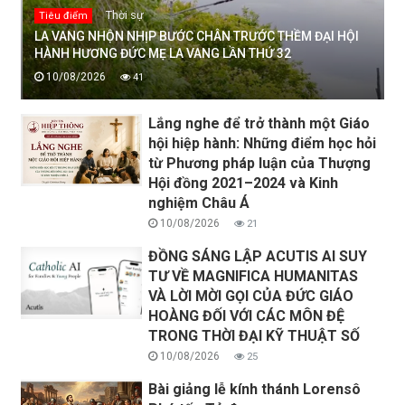
Thời sự
Tiêu điểm
LA VANG NHỘN NHỊP BƯỚC CHÂN TRƯỚC THỀM ĐẠI HỘI
HÀNH HƯƠNG ĐỨC MẸ LA VANG LẦN THỨ 32
10/08/2026
41
Lắng nghe để trở thành một Giáo
hội hiệp hành: Những điểm học hỏi
từ Phương pháp luận của Thượng
Hội đồng 2021–2024 và Kinh
nghiệm Châu Á
10/08/2026
21
ĐỒNG SÁNG LẬP ACUTIS AI SUY
TƯ VỀ MAGNIFICA HUMANITAS
VÀ LỜI MỜI GỌI CỦA ĐỨC GIÁO
HOÀNG ĐỐI VỚI CÁC MÔN ĐỆ
TRONG THỜI ĐẠI KỸ THUẬT SỐ
10/08/2026
25
Bài giảng lễ kính thánh Lorensô