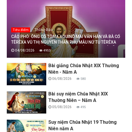
Thông Báo
Tiêu điểm
CÁO PHÓ: ÔNG CỐ TÔMA AQUINÔ MAI VĂN HÂN VÀ BÀ CỐ
TÊRÊXA VŨ THỊ NGUYÊN THÂN PHỤ MẪU NỮ TU TÊRÊXA
MAI THỊ THỊNH, DÒNG MẾN THÁNH GIÁ THANH HOÁ ĐÃ
04/08/2026
4953
AN NGHỈ TRONG CHÚA, NGÀY 04/08/2026
Bài giảng Chúa Nhật XIX Thường
Niên - Năm A
06/08/2026
580
Bài suy niệm Chúa Nhật XIX
Thường Niên – Năm A
05/08/2026
495
Suy niệm Chúa Nhật 19 Thường
Niên năm A