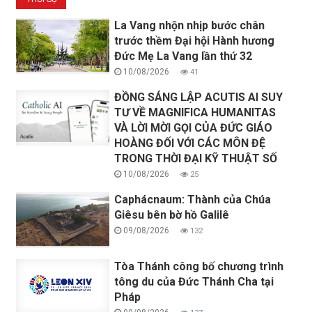
La Vang nhộn nhịp bước chân
trước thềm Đại hội Hành hương
Đức Mẹ La Vang lần thứ 32
10/08/2026
41
ĐỒNG SÁNG LẬP ACUTIS AI SUY
TƯ VỀ MAGNIFICA HUMANITAS
VÀ LỜI MỜI GỌI CỦA ĐỨC GIÁO
HOÀNG ĐỐI VỚI CÁC MÔN ĐỆ
TRONG THỜI ĐẠI KỸ THUẬT SỐ
10/08/2026
25
Caphácnaum: Thành của Chúa
Giêsu bên bờ hồ Galilê
09/08/2026
132
Tòa Thánh công bố chương trình
tông du của Đức Thánh Cha tại
Pháp