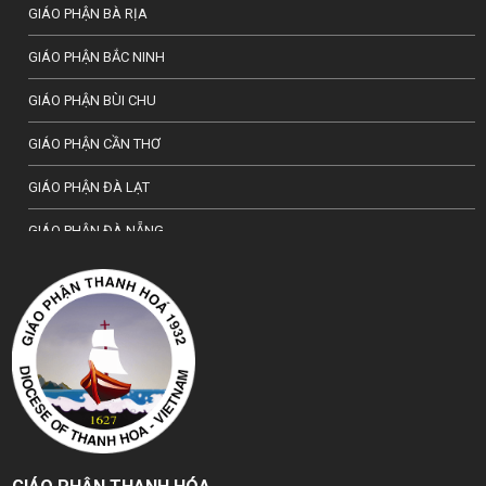
GIÁO PHẬN BÀ RỊA
GIÁO PHẬN BẮC NINH
GIÁO PHẬN BÙI CHU
GIÁO PHẬN CẦN THƠ
GIÁO PHẬN ĐÀ LẠT
GIÁO PHẬN ĐÀ NẴNG
TỔNG GIÁO PHẬN HÀ NỘI
GIÁO PHẬN HẢI PHÒNG
TỔNG GIÁO PHẬN HUẾ
GIÁO PHẬN HƯNG HOÁ
GIÁO PHẬN KON TUM