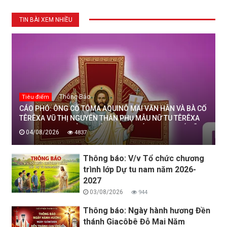
TIN BÀI XEM NHIỀU
Thông Báo
Tiêu điểm
CÁO PHÓ: ÔNG CỐ TÔMA AQUINÔ MAI VĂN HÂN VÀ BÀ CỐ
TÊRÊXA VŨ THỊ NGUYÊN THÂN PHỤ MẪU NỮ TU TÊRÊXA
MAI THỊ THỊNH, DÒNG MẾN THÁNH GIÁ THANH HOÁ ĐÃ
04/08/2026
4837
AN NGHỈ TRONG CHÚA, NGÀY 04/08/2026
Thông báo: V/v Tổ chức chương
trình lớp Dự tu nam năm 2026-
2027
03/08/2026
944
Thông báo: Ngày hành hương Đền
thánh Giacôbê Đỗ Mai Năm