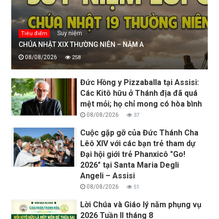
Suy niệm
Tiêu điểm
CHÚA NHẬT XIX THƯỜNG NIÊN – NĂM A
08/08/2026
258
Đức Hồng y Pizzaballa tại Assisi:
Các Kitô hữu ở Thánh địa đã quá
mệt mỏi; họ chỉ mong có hòa bình
08/08/2026
37
Cuộc gặp gỡ của Đức Thánh Cha
Lêô XIV với các bạn trẻ tham dự
Đại hội giới trẻ Phanxicô "Go!
2026" tại Santa Maria Degli
Angeli – Assisi
08/08/2026
51
Lời Chúa và Giáo lý năm phụng vụ
2026 Tuần II tháng 8