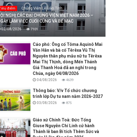
Chủng Viện Lê Bảo Tịnh
Tiêu điểm
ỘI NGHỊ CÁC ĐẠI CHỦNG VIỆN VIỆT NAM 2026 –
GÀY LÀM VIỆC CUỐI CÙNG VÀ BẾ MẠC
02/08/2026
7101
Cáo phó: Ông cố Tôma Aquinô Mai
Văn Hân và bà cố Têrêxa Vũ Thị
Nguyên thân phụ mẫu nữ tu Têrêxa
Mai Thị Thịnh, dòng Mến Thánh
Giá Thanh Hoá đã an nghỉ trong
Chúa, ngày 04/08/2026
04/08/2026
4639
Thông báo: V/v Tổ chức chương
trình lớp Dự tu nam năm 2026-2027
03/08/2026
875
Giáo xứ Chính Toà: Đức Tổng
Giuse Nguyễn Chí Linh cử hành
Thánh lễ ban Bí tích Thêm Sức và