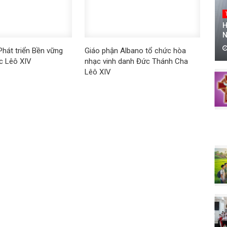
H
N
hát triển Bền vững
Giáo phận Albano tổ chức hòa
c Lêô XIV
nhạc vinh danh Đức Thánh Cha
Lêô XIV