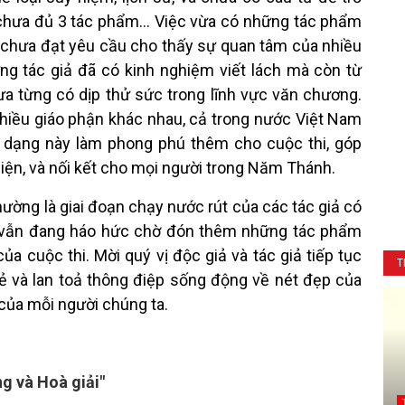
chưa đủ 3 tác phẩm... Việc vừa có những tác phẩm
 chưa đạt yêu cầu cho thấy sự quan tâm của nhiều
ng tác giả đã có kinh nghiệm viết lách mà còn từ
a từng có dịp thử sức trong lĩnh vực văn chương.
hiều giáo phận khác nhau, cả trong nước Việt Nam
a dạng này làm phong phú thêm cho cuộc thi, góp
hiện, và nối kết cho mọi người trong Năm Thánh.
hường là giai đoạn chạy nước rút của các tác giả có
ức vẫn đang háo hức chờ đón thêm những tác phẩm
 cuộc thi. Mời quý vị độc giả và tác giả tiếp tục
T
sẻ và lan toả thông điệp sống động về nét đẹp của
 của mỗi người chúng ta.
g và Hoà giải"