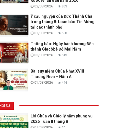
Rước lễ lần đầu năm 2026
02/08/2026
853
Ý cầu nguyện của Đức Thánh Cha
trong tháng 8: Loan báo Tin Mừng
tại các thành phố
01/08/2026
558
Thông báo: Ngày hành hương Đền
thánh Giacôbê Đỗ Mai Năm
03/08/2026
513
Bài suy niệm Chúa Nhật XVIII
Thương Niên – Năm A
01/08/2026
444
HỜI SỰ
Lời Chúa và Giáo lý năm phụng vụ
2026 Tuần II tháng 8
07/08/2026
20