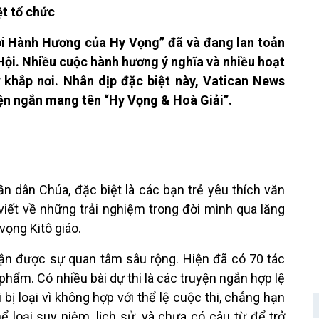
ệt tổ chức
i Hành Hương của Hy Vọng” đã và đang lan toản
ội. Nhiều cuộc hành hương ý nghĩa và nhiều hoạt
ở khắp nơi. Nhân dịp đặc biệt này, Vatican News
yện ngắn mang tên “Hy Vọng & Hoà Giải”.
 dân Chúa, đặc biệt là các bạn trẻ yêu thích văn
viết về những trải nghiệm trong đời mình qua lăng
 vọng Kitô giáo.
nhận được sự quan tâm sâu rộng. Hiện đã có 70 tác
c phẩm. Có nhiều bài dự thi là các truyện ngắn hợp lệ
bị loại vì không hợp với thể lệ cuộc thi, chẳng hạn
ể loại suy niệm, lịch sử, và chưa có câu từ để trở