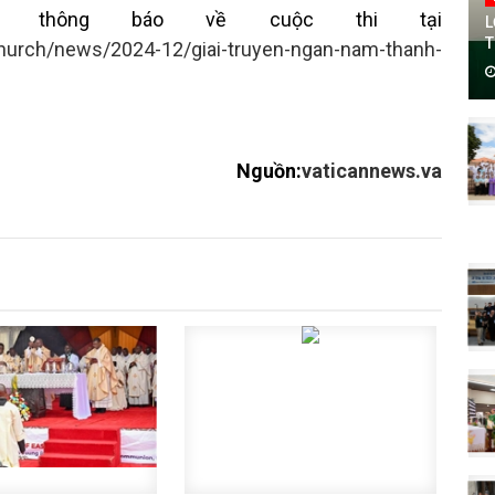
 thông báo về cuộc thi tại
L
T
church/news/2024-12/giai-truyen-ngan-nam-thanh-
Nguồn:
vaticannews.va