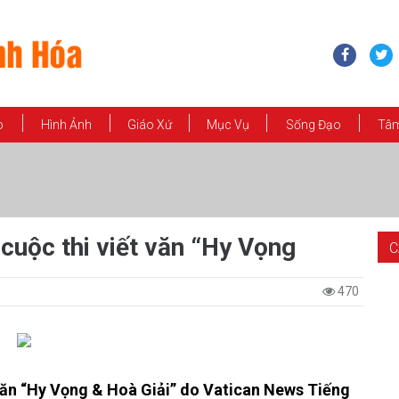
o
Hình Ảnh
Giáo Xứ
Mục Vụ
Sống Đạo
Tâm
cuộc thi viết văn “Hy Vọng
C
470
 văn “Hy Vọng & Hoà Giải” do Vatican News Tiếng