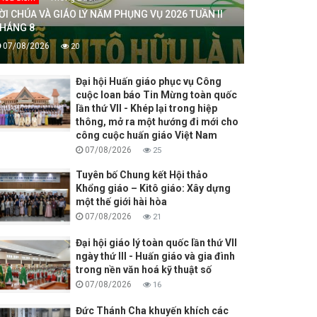
ỜI CHÚA VÀ GIÁO LÝ NĂM PHỤNG VỤ 2026 TUẦN II
HÁNG 8
07/08/2026
20
Đại hội Huấn giáo phục vụ Công
cuộc loan báo Tin Mừng toàn quốc
lần thứ VII - Khép lại trong hiệp
thông, mở ra một hướng đi mới cho
công cuộc huấn giáo Việt Nam
07/08/2026
25
Tuyên bố Chung kết Hội thảo
Khổng giáo – Kitô giáo: Xây dựng
một thế giới hài hòa
07/08/2026
21
Đại hội giáo lý toàn quốc lần thứ VII
ngày thứ III - Huấn giáo và gia đình
trong nền văn hoá kỹ thuật số
07/08/2026
16
Đức Thánh Cha khuyến khích các