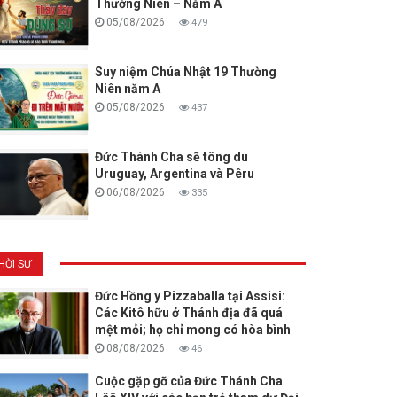
Thường Niên – Năm A
05/08/2026
479
Suy niệm Chúa Nhật 19 Thường
Niên năm A
05/08/2026
437
Đức Thánh Cha sẽ tông du
Uruguay, Argentina và Pêru
06/08/2026
335
HỜI SỰ
Đức Hồng y Pizzaballa tại Assisi:
Các Kitô hữu ở Thánh địa đã quá
mệt mỏi; họ chỉ mong có hòa bình
08/08/2026
46
Cuộc gặp gỡ của Đức Thánh Cha