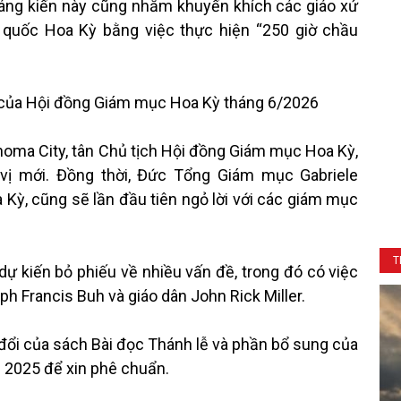
áng kiến này cũng nhằm khuyến khích các giáo xứ
 quốc Hoa Kỳ bằng việc thực hiện “250 giờ chầu
p của Hội đồng Giám mục Hoa Kỳ tháng 6/2026
oma City, tân Chủ tịch Hội đồng Giám mục Hoa Kỳ,
 vị mới. Đồng thời, Đức Tổng Giám mục Gabriele
 Kỳ, cũng sẽ lần đầu tiên ngỏ lời với các giám mục
T
ự kiến bỏ phiếu về nhiều vấn đề, trong đó có việc
 Francis Buh và giáo dân John Rick Miller.
đổi của sách Bài đọc Thánh lễ và phần bổ sung của
 2025 để xin phê chuẩn.