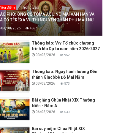
Thông Báo
Tiêu điểm
ÁO PHÓ: ÔNG CỐ TÔMA AQUINÔ MAI VĂN HÂN VÀ
À CỐ TÊRÊXA VŨ THỊ NGUYÊN THÂN PHỤ MẪU NỮ
U TÊRÊXA MAI THỊ THỊNH, DÒNG MẾN THÁNH GIÁ
04/08/2026
4867
HANH HOÁ ĐÃ AN NGHỈ TRONG CHÚA, NGÀY
4/08/2026
Thông báo: V/v Tổ chức chương
trình lớp Dự tu nam năm 2026-2027
03/08/2026
952
Thông báo: Ngày hành hương Đền
thánh Giacôbê Đỗ Mai Năm
03/08/2026
573
Bài giảng Chúa Nhật XIX Thường
Niên - Năm A
06/08/2026
530
Bài suy niệm Chúa Nhật XIX