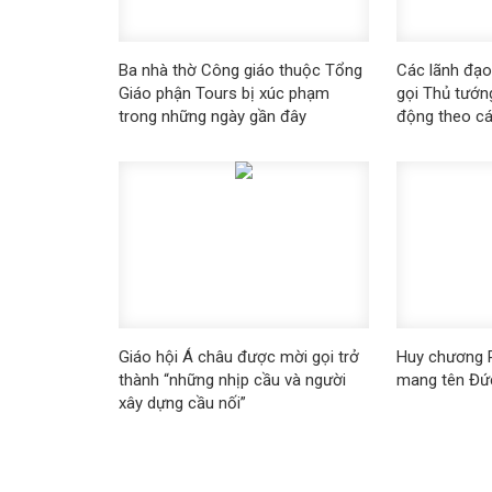
Ba nhà thờ Công giáo thuộc Tổng
​​​​​​​Các lãn
Giáo phận Tours bị xúc phạm
gọi Thủ tướ
trong những ngày gần đây
động theo các
Giáo hội Á châu được mời gọi trở
Huy chương P
thành “những nhịp cầu và người
mang tên Đứ
xây dựng cầu nối”