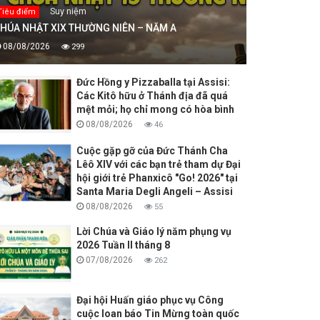
Suy niệm
Tiêu điểm
HÚA NHẬT XIX THƯỜNG NIÊN – NĂM A
08/08/2026
299
Đức Hồng y Pizzaballa tại Assisi:
Các Kitô hữu ở Thánh địa đã quá
mệt mỏi; họ chỉ mong có hòa bình
08/08/2026
46
Cuộc gặp gỡ của Đức Thánh Cha
Lêô XIV với các bạn trẻ tham dự Đại
hội giới trẻ Phanxicô "Go! 2026" tại
Santa Maria Degli Angeli – Assisi
08/08/2026
55
Lời Chúa và Giáo lý năm phụng vụ
2026 Tuần II tháng 8
07/08/2026
262
Đại hội Huấn giáo phục vụ Công
cuộc loan báo Tin Mừng toàn quốc