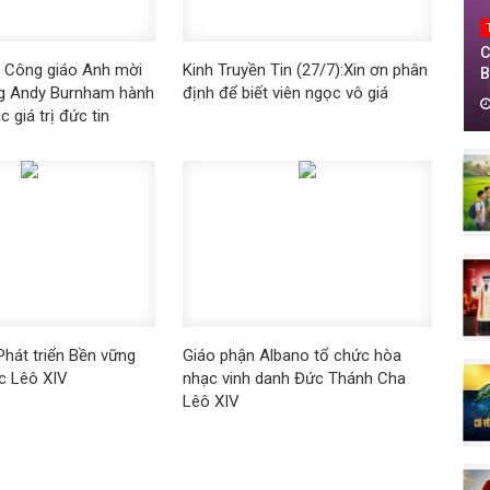
C
h đạo Công giáo Anh mời
Kinh Truyền Tin (27/7):Xin ơn phân
B
ng Andy Burnham hành
định để biết viên ngọc vô giá
T
 giá trị đức tin
T
0
hát triển Bền vững
Giáo phận Albano tổ chức hòa
c Lêô XIV
nhạc vinh danh Đức Thánh Cha
Lêô XIV