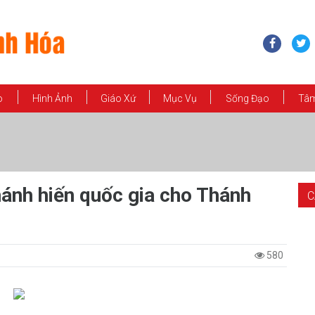
o
Hình Ảnh
Giáo Xứ
Mục Vụ
Sống Đạo
Tâm
ánh hiến quốc gia cho Thánh
C
580