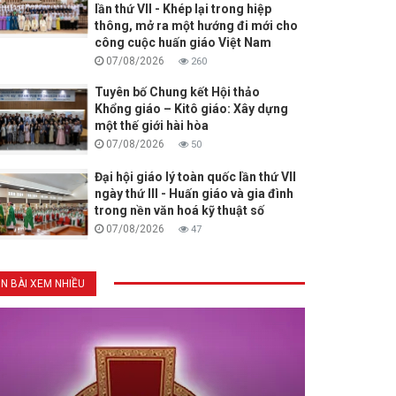
lần thứ VII - Khép lại trong hiệp
thông, mở ra một hướng đi mới cho
công cuộc huấn giáo Việt Nam
07/08/2026
260
Tuyên bố Chung kết Hội thảo
Khổng giáo – Kitô giáo: Xây dựng
một thế giới hài hòa
07/08/2026
50
Đại hội giáo lý toàn quốc lần thứ VII
ngày thứ III - Huấn giáo và gia đình
trong nền văn hoá kỹ thuật số
07/08/2026
47
IN BÀI XEM NHIỀU