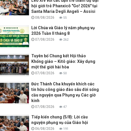
Lêô XIV với các bạn trẻ tham dự Đại
hội giới trẻ Phanxicô "Go! 2026" tại
Santa Maria Degli Angeli – Assisi
08/08/2026
55
Lời Chúa và Giáo lý năm phụng vụ
2026 Tuần II tháng 8
07/08/2026
262
Tuyên bố Chung kết Hội thảo
Khổng giáo – Kitô giáo: Xây dựng
một thế giới hài hòa
07/08/2026
50
Đức Thánh Cha khuyến khích các
tín hữu công giáo đào sâu đời sống
cầu nguyện qua Phụng vụ Các giờ
kinh
07/08/2026
47
Tiếp kiến chung (5/8): Lời cầu
nguyện phụng vụ của Giáo hội
06/08/2026
191