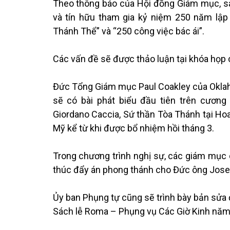
Theo thông báo của Hội đồng Giám mục, s
và tín hữu tham gia kỷ niệm 250 năm lập
Thánh Thể” và “250 công việc bác ái”.
Các vấn đề sẽ được thảo luận tại khóa họ
Đức Tổng Giám mục Paul Coakley của Oklah
sẽ có bài phát biểu đầu tiên trên cương
Giordano Caccia, Sứ thần Tòa Thánh tại Hoa
Mỹ kể từ khi được bổ nhiệm hồi tháng 3.
Trong chương trình nghị sự, các giám mục d
thúc đẩy án phong thánh cho Đức ông Joseph
Ủy ban Phụng tự cũng sẽ trình bày bản sửa 
Sách lễ Roma – Phụng vụ Các Giờ Kinh năm