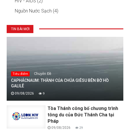
HIV - AIDS (2)
Nguồn Nước Sạch (4)
TIN BÀI MỚI
Chuyên Đề
Tiêu điểm
CAPHÁCNAUM: THÀNH CỦA CHÚA GIÊSU BÊN BỜ HỒ
GALILÊ
09/08/2026
9
Tòa Thánh công bố chương trình
tông du của Đức Thánh Cha tại
Pháp
09/08/2026
29