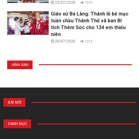
23/07/2026
1515
Giáo xứ Ba Làng: Thánh lễ bế mạc
tuần chầu Thánh Thể và ban Bí
tích Thêm Sức cho 134 em thiếu
niên
20/07/2026
1212
HÌNH ẢNH
BÀI MỚI
DANH MỤC