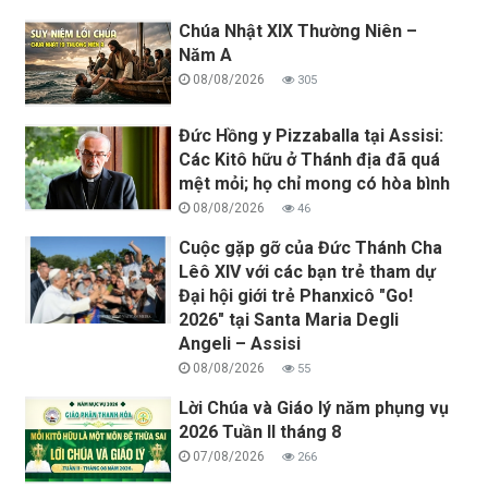
Chúa Nhật XIX Thường Niên –
Năm A
08/08/2026
305
Đức Hồng y Pizzaballa tại Assisi:
Các Kitô hữu ở Thánh địa đã quá
mệt mỏi; họ chỉ mong có hòa bình
08/08/2026
46
Cuộc gặp gỡ của Đức Thánh Cha
Lêô XIV với các bạn trẻ tham dự
Đại hội giới trẻ Phanxicô "Go!
2026" tại Santa Maria Degli
Angeli – Assisi
08/08/2026
55
Lời Chúa và Giáo lý năm phụng vụ
2026 Tuần II tháng 8
07/08/2026
266