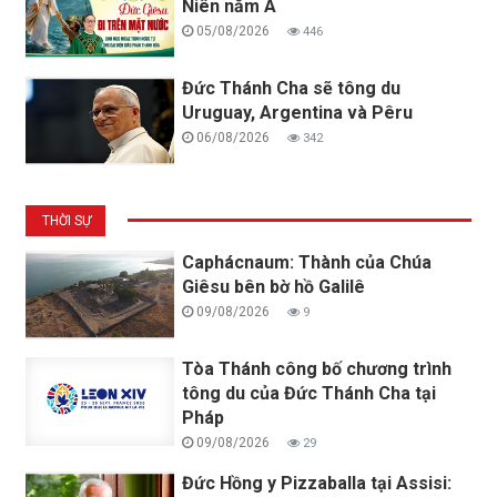
Niên năm A
05/08/2026
446
Đức Thánh Cha sẽ tông du
Uruguay, Argentina và Pêru
06/08/2026
342
THỜI SỰ
Caphácnaum: Thành của Chúa
Giêsu bên bờ hồ Galilê
09/08/2026
9
Tòa Thánh công bố chương trình
tông du của Đức Thánh Cha tại
Pháp
09/08/2026
29
Đức Hồng y Pizzaballa tại Assisi: