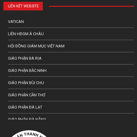
LIÊN KẾT WEBSITE
VATICAN
LIÊN HĐGM Á CHÂU
HỘI ĐỒNG GIÁM MỤC VIỆT NAM
GIÁO PHẬN BÀ RỊA
GIÁO PHẬN BẮC NINH
GIÁO PHẬN BÙI CHU
GIÁO PHẬN CẦN THƠ
GIÁO PHẬN ĐÀ LẠT
GIÁO PHẬN ĐÀ NẴNG
TỔNG GIÁO PHẬN HÀ NỘI