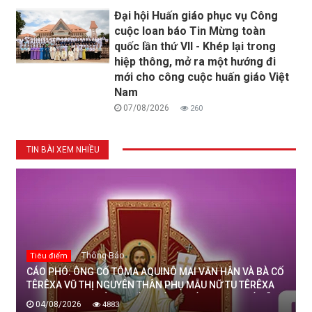
Đại hội Huấn giáo phục vụ Công
cuộc loan báo Tin Mừng toàn
quốc lần thứ VII - Khép lại trong
hiệp thông, mở ra một hướng đi
mới cho công cuộc huấn giáo Việt
Nam
07/08/2026
260
TIN BÀI XEM NHIỀU
Thông Báo
Tiêu điểm
CÁO PHÓ: ÔNG CỐ TÔMA AQUINÔ MAI VĂN HÂN VÀ BÀ CỐ
TÊRÊXA VŨ THỊ NGUYÊN THÂN PHỤ MẪU NỮ TU TÊRÊXA
MAI THỊ THỊNH, DÒNG MẾN THÁNH GIÁ THANH HOÁ ĐÃ
04/08/2026
4883
AN NGHỈ TRONG CHÚA, NGÀY 04/08/2026