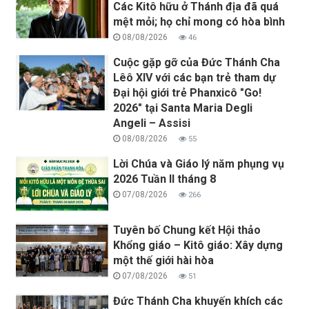
Các Kitô hữu ở Thánh địa đã quá
mệt mỏi; họ chỉ mong có hòa bình
08/08/2026
46
Cuộc gặp gỡ của Đức Thánh Cha
Lêô XIV với các bạn trẻ tham dự
Đại hội giới trẻ Phanxicô "Go!
2026" tại Santa Maria Degli
Angeli – Assisi
08/08/2026
55
Lời Chúa và Giáo lý năm phụng vụ
2026 Tuần II tháng 8
07/08/2026
266
Tuyên bố Chung kết Hội thảo
Khổng giáo – Kitô giáo: Xây dựng
một thế giới hài hòa
07/08/2026
51
Đức Thánh Cha khuyến khích các