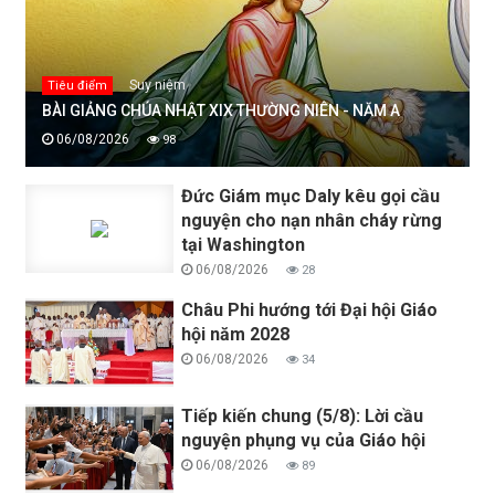
Suy niệm
Tiêu điểm
BÀI GIẢNG CHÚA NHẬT XIX THƯỜNG NIÊN - NĂM A
06/08/2026
98
Đức Giám mục Daly kêu gọi cầu
nguyện cho nạn nhân cháy rừng
tại Washington
06/08/2026
28
Châu Phi hướng tới Đại hội Giáo
hội năm 2028
06/08/2026
34
Tiếp kiến chung (5/8): Lời cầu
nguyện phụng vụ của Giáo hội
06/08/2026
89