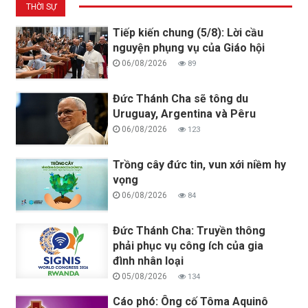
THỜI SỰ
Tiếp kiến chung (5/8): Lời cầu
nguyện phụng vụ của Giáo hội
06/08/2026
89
Đức Thánh Cha sẽ tông du
Uruguay, Argentina và Pêru
06/08/2026
123
Trồng cây đức tin, vun xới niềm hy
vọng
06/08/2026
84
Đức Thánh Cha: Truyền thông
phải phục vụ công ích của gia
đình nhân loại
05/08/2026
134
Cáo phó: Ông cố Tôma Aquinô