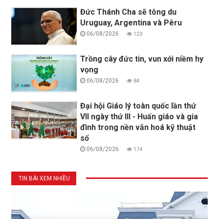
Đức Thánh Cha sẽ tông du
Uruguay, Argentina và Pêru
06/08/2026
123
Trồng cây đức tin, vun xới niềm hy
vọng
06/08/2026
84
Đại hội Giáo lý toàn quốc lần thứ
VII ngày thứ III - Huấn giáo và gia
đình trong nền văn hoá kỹ thuật
số
06/08/2026
174
TIN BÀI XEM NHIỀU