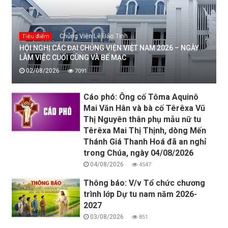
Chủng Viện Lê Bảo Tịnh
Tiêu điểm
HỘI NGHỊ CÁC ĐẠI CHỦNG VIỆN VIỆT NAM 2026 – NGÀY
LÀM VIỆC CUỐI CÙNG VÀ BẾ MẠC
02/08/2026
7091
Cáo phó: Ông cố Tôma Aquinô
Mai Văn Hân và bà cố Têrêxa Vũ
Thị Nguyên thân phụ mẫu nữ tu
Têrêxa Mai Thị Thịnh, dòng Mến
Thánh Giá Thanh Hoá đã an nghỉ
trong Chúa, ngày 04/08/2026
04/08/2026
4547
Thông báo: V/v Tổ chức chương
trình lớp Dự tu nam năm 2026-
2027
03/08/2026
851