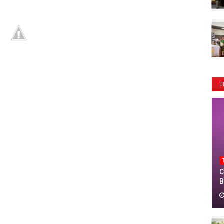
T
C
B
T
T
0