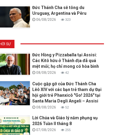
Đức Thánh Cha sẽ tông du
Uruguay, Argentina và Pêru
06/08/2026
323
HỜI SỰ
Đức Hồng y Pizzaballa tại Assisi:
Các Kitô hữu ở Thánh địa đã quá
mệt mỏi; họ chỉ mong có hòa bình
08/08/2026
42
Cuộc gặp gỡ của Đức Thánh Cha
Lêô XIV với các bạn trẻ tham dự Đại
hội giới trẻ Phanxicô "Go! 2026" tại
Santa Maria Degli Angeli – Assisi
08/08/2026
52
Lời Chúa và Giáo lý năm phụng vụ
2026 Tuần II tháng 8
07/08/2026
255