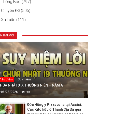
Thông Báo (797)
Chuyên Đề (505)
Xã Luận (111)
IN BÀI MỚI
Suy niệm
Tiêu điểm
HÚA NHẬT XIX THƯỜNG NIÊN – NĂM A
08/08/2026
284
Đức Hồng y Pizzaballa tại Assisi:
Các Kitô hữu ở Thánh địa đã quá