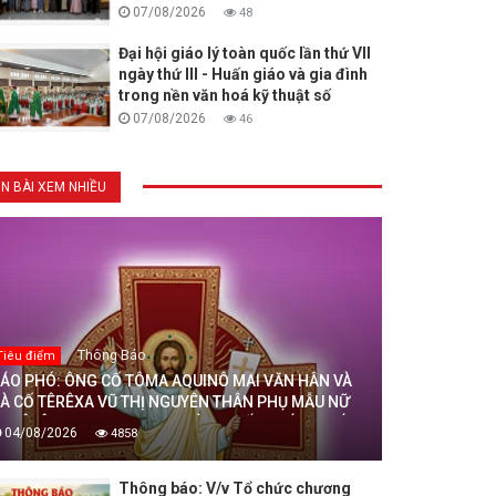
07/08/2026
48
Đại hội giáo lý toàn quốc lần thứ VII
ngày thứ III - Huấn giáo và gia đình
trong nền văn hoá kỹ thuật số
07/08/2026
46
IN BÀI XEM NHIỀU
Thông Báo
Tiêu điểm
ÁO PHÓ: ÔNG CỐ TÔMA AQUINÔ MAI VĂN HÂN VÀ
À CỐ TÊRÊXA VŨ THỊ NGUYÊN THÂN PHỤ MẪU NỮ
U TÊRÊXA MAI THỊ THỊNH, DÒNG MẾN THÁNH GIÁ
04/08/2026
4858
HANH HOÁ ĐÃ AN NGHỈ TRONG CHÚA, NGÀY
4/08/2026
Thông báo: V/v Tổ chức chương