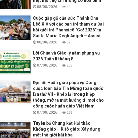
mệt mỏi; họ chỉ mong có hòa bình
08/08/2026
42
Cuộc gặp gỡ của Đức Thánh Cha
Lêô XIV với các bạn trẻ tham dự Đại
hội giới trẻ Phanxicô "Go! 2026" tại
Santa Maria Degli Angeli – Assisi
08/08/2026
52
Lời Chúa và Giáo lý năm phụng vụ
2026 Tuần II tháng 8
07/08/2026
255
Đại hội Huấn giáo phục vụ Công
cuộc loan báo Tin Mừng toàn quốc
lần thứ VII - Khép lại trong hiệp
thông, mở ra một hướng đi mới cho
công cuộc huấn giáo Việt Nam
07/08/2026
255
Tuyên bố Chung kết Hội thảo
Khổng giáo – Kitô giáo: Xây dựng
một thế giới hài hòa