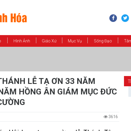
o
Hình Ảnh
Giáo Xứ
Mục Vụ
Sống Đạo
Tâm
THÁNH LỄ TẠ ƠN 33 NĂM
T
 NĂM HỒNG ÂN GIÁM MỤC ĐỨC
 CƯỜNG
3616