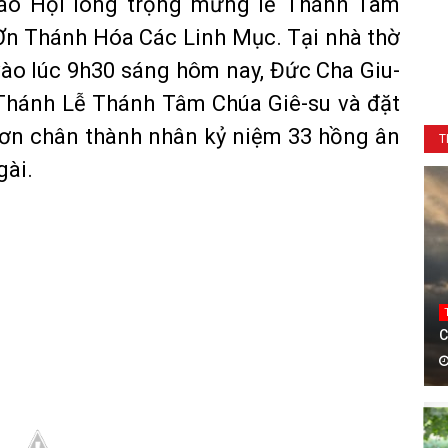
iáo Hội long trọng mừng lễ Thánh Tâm
 Ơn Thánh Hóa Các Linh Mục. Tại nhà thờ
ào lúc 9h30 sáng hôm nay, Đức Cha Giu-
hánh Lễ Thánh Tâm Chúa Giê-su và đặt
in ơn chân thành nhân kỷ niệm 33 hồng ân
T
gài.
C