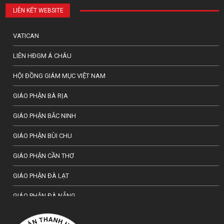
LIÊN KẾT WEBSITE
VATICAN
LIÊN HĐGM Á CHÂU
HỘI ĐỒNG GIÁM MỤC VIỆT NAM
GIÁO PHẬN BÀ RỊA
GIÁO PHẬN BẮC NINH
GIÁO PHẬN BÙI CHU
GIÁO PHẬN CẦN THƠ
GIÁO PHẬN ĐÀ LẠT
GIÁO PHẬN ĐÀ NẴNG
TỔNG GIÁO PHẬN HÀ NỘI