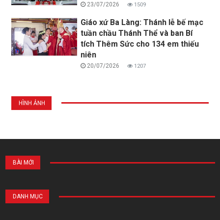
23/07/2026
1509
Giáo xứ Ba Làng: Thánh lễ bế mạc
tuần chầu Thánh Thể và ban Bí
tích Thêm Sức cho 134 em thiếu
niên
20/07/2026
1207
HÌNH ẢNH
BÀI MỚI
DANH MỤC