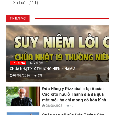
Xã Luận (111)
TIN BÀI MỚI
Suy niệm
Tiêu điểm
CHÚA NHẬT XIX THƯỜNG NIÊN – NĂM A
08/08/2026
278
Đức Hồng y Pizzaballa tại Assisi:
Các Kitô hữu ở Thánh địa đã quá
mệt mỏi; họ chỉ mong có hòa bình
08/08/2026
40