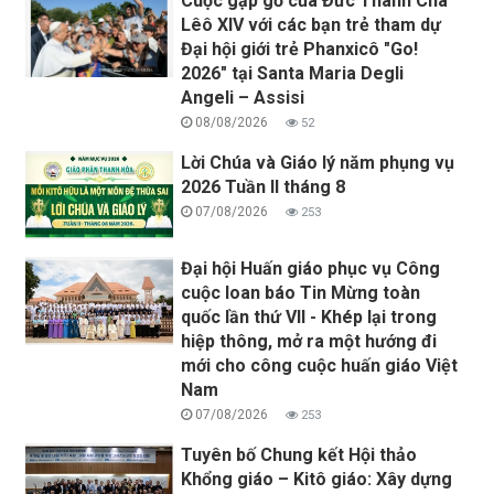
Cuộc gặp gỡ của Đức Thánh Cha
Lêô XIV với các bạn trẻ tham dự
Đại hội giới trẻ Phanxicô "Go!
2026" tại Santa Maria Degli
Angeli – Assisi
08/08/2026
52
Lời Chúa và Giáo lý năm phụng vụ
2026 Tuần II tháng 8
07/08/2026
253
Đại hội Huấn giáo phục vụ Công
cuộc loan báo Tin Mừng toàn
quốc lần thứ VII - Khép lại trong
hiệp thông, mở ra một hướng đi
mới cho công cuộc huấn giáo Việt
Nam
07/08/2026
253
Tuyên bố Chung kết Hội thảo
Khổng giáo – Kitô giáo: Xây dựng