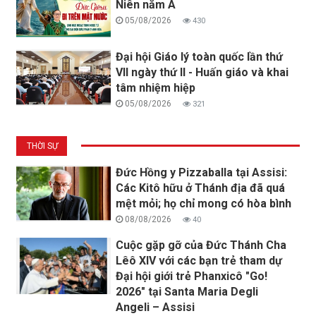
Niên năm A
05/08/2026
430
Đại hội Giáo lý toàn quốc lần thứ
VII ngày thứ II - Huấn giáo và khai
tâm nhiệm hiệp
05/08/2026
321
THỜI SỰ
Đức Hồng y Pizzaballa tại Assisi:
Các Kitô hữu ở Thánh địa đã quá
mệt mỏi; họ chỉ mong có hòa bình
08/08/2026
40
Cuộc gặp gỡ của Đức Thánh Cha
Lêô XIV với các bạn trẻ tham dự
Đại hội giới trẻ Phanxicô "Go!
2026" tại Santa Maria Degli
Angeli – Assisi