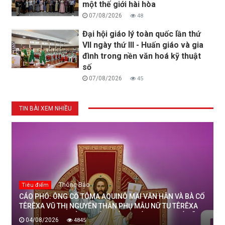
một thế giới hài hòa
07/08/2026
48
Đại hội giáo lý toàn quốc lần thứ
VII ngày thứ III - Huấn giáo và gia
đình trong nền văn hoá kỹ thuật
số
07/08/2026
45
TIN BÀI XEM NHIỀU
Thông Báo
Tiêu điểm
CÁO PHÓ: ÔNG CỐ TÔMA AQUINÔ MAI VĂN HÂN VÀ BÀ CỐ
TÊRÊXA VŨ THỊ NGUYÊN THÂN PHỤ MẪU NỮ TU TÊRÊXA
MAI THỊ THỊNH, DÒNG MẾN THÁNH GIÁ THANH HOÁ ĐÃ
04/08/2026
4845