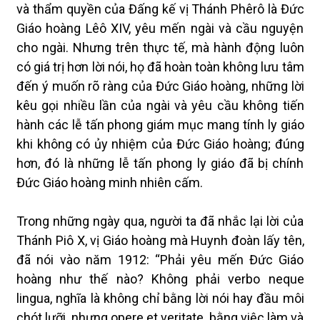
và thẩm quyền của Đấng kế vị Thánh Phêrô là Đức
Giáo hoàng Lêô XIV, yêu mến ngài và cầu nguyện
cho ngài. Nhưng trên thực tế, mà hành động luôn
có giá trị hơn lời nói, họ đã hoàn toàn không lưu tâm
đến ý muốn rõ ràng của Đức Giáo hoàng, những lời
kêu gọi nhiều lần của ngài và yêu cầu không tiến
hành các lễ tấn phong giám mục mang tính ly giáo
khi không có ủy nhiệm của Đức Giáo hoàng; đúng
hơn, đó là những lễ tấn phong ly giáo đã bị chính
Đức Giáo hoàng minh nhiên cấm.
Trong những ngày qua, người ta đã nhắc lại lời của
Thánh Piô X, vị Giáo hoàng mà Huynh đoàn lấy tên,
đã nói vào năm 1912: “Phải yêu mến Đức Giáo
hoàng như thế nào? Không phải verbo neque
lingua, nghĩa là không chỉ bằng lời nói hay đầu môi
chót lưỡi, nhưng opere et veritate, bằng việc làm và