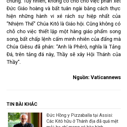
chúng. Tuy nhiên, không có chỗ cho việc phán xét
Đức Giáo hoàng và bất tuân ngài bằng cách thực
hiện những hành vi xé rách sự hiệp nhất của
“Nhiệm Thể” Chúa Kitô là Giáo hội. Cũng không có
chỗ cho việc thiết lập một hàng giáo phẩm song
song, bất chấp lệnh cấm minh nhiên của đấng mà
Chúa Giêsu đã phán: “Anh là Phêrô, nghĩa là Tảng
Đá, trên tảng đá này, Thầy sẽ xây Hội Thánh của
Thầy”.
Nguồn: Vaticannews
TIN BÀI KHÁC
Đức Hồng y Pizzaballa tại Assisi:
Các Kitô hữu ở Thánh địa đã quá mệt