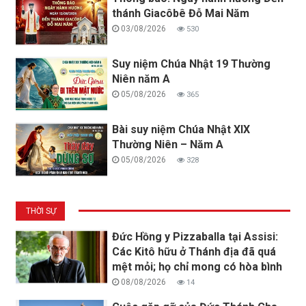
thánh Giacôbê Đỗ Mai Năm
03/08/2026
530
Suy niệm Chúa Nhật 19 Thường
Niên năm A
05/08/2026
365
Bài suy niệm Chúa Nhật XIX
Thường Niên – Năm A
05/08/2026
328
THỜI SỰ
Đức Hồng y Pizzaballa tại Assisi:
Các Kitô hữu ở Thánh địa đã quá
mệt mỏi; họ chỉ mong có hòa bình
08/08/2026
14