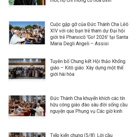
mỏi; họ chỉ mong có hòa bình
Cuộc gặp gỡ của Đức Thánh Cha Lêô
XIV với các bạn trẻ tham dự Đại hội
giới trẻ Phanxicô 'Go! 2026' tại Santa
Maria Degli Angeli – Assisi
Tuyên bố Chung kết Hội thảo Khổng
giáo – Kitô giáo: Xây dựng một thế
giới hài hòa
Đức Thánh Cha khuyến khích các tín
hữu công giáo đào sâu đời sống cầu
nguyện qua Phụng vụ Các giờ kinh
Tiếp kiến chung (5/8): Lời cầu