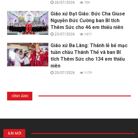
26/07/2026
709
Giáo xứ Đạt Giáo: Đức Cha Giuse
Nguyễn Đức Cường ban Bí tích
Thêm Sức cho 46 em thiếu niên
23/07/2026
1477
Giáo xứ Ba Làng: Thánh lễ bế mạc
tuần chầu Thánh Thể và ban Bí
tích Thêm Sức cho 134 em thiếu
niên
20/07/2026
1179
HÌNH ẢNH
BÀI MỚI