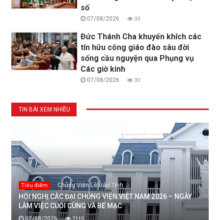
số
07/08/2026
33
Đức Thánh Cha khuyến khích các
tín hữu công giáo đào sâu đời
sống cầu nguyện qua Phụng vụ
Các giờ kinh
07/08/2026
33
TIN BÀI XEM NHIỀU
Chủng Viện Lê Bảo Tịnh
Tiêu điểm
HỘI NGHỊ CÁC ĐẠI CHỦNG VIỆN VIỆT NAM 2026 – NGÀY
LÀM VIỆC CUỐI CÙNG VÀ BẾ MẠC
02/08/2026
7115