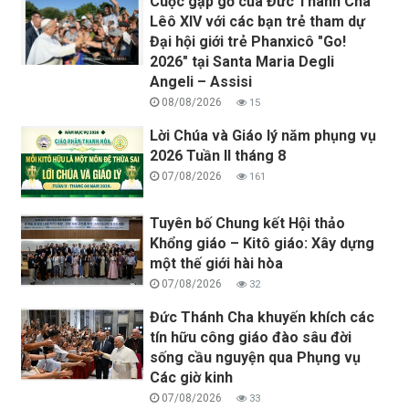
Cuộc gặp gỡ của Đức Thánh Cha
Lêô XIV với các bạn trẻ tham dự
Đại hội giới trẻ Phanxicô "Go!
2026" tại Santa Maria Degli
Angeli – Assisi
08/08/2026
15
Lời Chúa và Giáo lý năm phụng vụ
2026 Tuần II tháng 8
07/08/2026
161
Tuyên bố Chung kết Hội thảo
Khổng giáo – Kitô giáo: Xây dựng
một thế giới hài hòa
07/08/2026
32
Đức Thánh Cha khuyến khích các
tín hữu công giáo đào sâu đời
sống cầu nguyện qua Phụng vụ
Các giờ kinh
07/08/2026
33