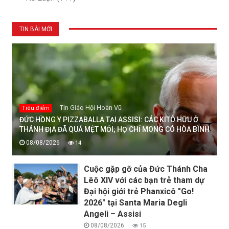
TIN BÀI MỚI
Tin Giáo Hội Hoàn Vũ
Tiêu điểm
ĐỨC HỒNG Y PIZZABALLA TẠI ASSISI: CÁC KITÔ HỮU Ở
THÁNH ĐỊA ĐÃ QUÁ MỆT MỎI; HỌ CHỈ MONG CÓ HÒA BÌNH
08/08/2026
14
Cuộc gặp gỡ của Đức Thánh Cha
Lêô XIV với các bạn trẻ tham dự
Đại hội giới trẻ Phanxicô "Go!
2026" tại Santa Maria Degli
Angeli – Assisi
08/08/2026
15