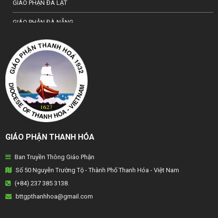
GIÁO PHẬN ĐÀ LẠT
GIÁO PHẬN ĐÀ NẴNG
TỔNG GIÁO PHẬN HÀ NỘI
GIÁO PHẬN HẢI PHÒNG
TỔNG GIÁO PHẬN HUẾ
GIÁO PHẬN HƯNG HOÁ
GIÁO PHẬN KON TUM
GIÁO PHẬN THANH HÓA
GIÁO PHẬN LẠNG SƠN
Ban Truyền Thông Giáo Phận
GIÁO PHẬN LONG XUYÊN
Số 50 Nguyễn Trường Tộ - Thành Phố Thanh Hóa - Việt Nam
GIÁO PHẬN NHA TRANG
(+84) 237 385 3138.
bttgpthanhhoa@gmail.com
GIÁO PHẬN PHAN THIẾT
GIÁO PHẬN PHÁT DIỆM