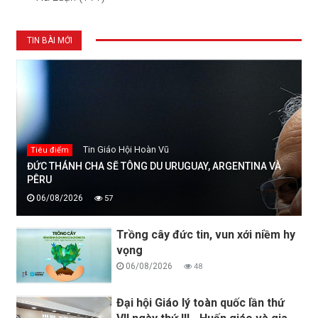
TIN BÀI MỚI
Tin Giáo Hội Hoàn Vũ
Tiêu điểm
ĐỨC THÁNH CHA SẼ TÔNG DU URUGUAY, ARGENTINA VÀ
PÊRU
06/08/2026
57
Trồng cây đức tin, vun xới niềm hy
vọng
06/08/2026
48
Đại hội Giáo lý toàn quốc lần thứ