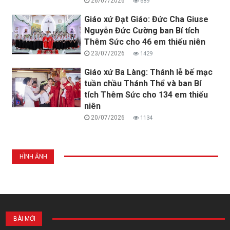
26/07/2026
689
Giáo xứ Đạt Giáo: Đức Cha Giuse
Nguyễn Đức Cường ban Bí tích
Thêm Sức cho 46 em thiếu niên
23/07/2026
1429
Giáo xứ Ba Làng: Thánh lễ bế mạc
tuần chầu Thánh Thể và ban Bí
tích Thêm Sức cho 134 em thiếu
niên
20/07/2026
1134
HÌNH ẢNH
BÀI MỚI