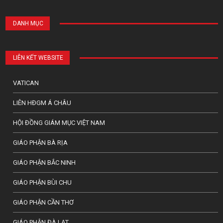
DANH MỤC
LIÊN KẾT WEBSITE
VATICAN
LIÊN HĐGM Á CHÂU
HỘI ĐỒNG GIÁM MỤC VIỆT NAM
GIÁO PHẬN BÀ RỊA
GIÁO PHẬN BẮC NINH
GIÁO PHẬN BÙI CHU
GIÁO PHẬN CẦN THƠ
GIÁO PHẬN ĐÀ LẠT