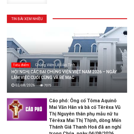
TIN BÀI XEM NHIỀU
Chủng Viện Lê Bảo Tịnh
Tiêu điểm
HỘI NGHỊ CÁC ĐẠI CHỦNG VIỆN VIỆT NAM 2026 – NGÀY
LÀM VIỆC CUỐI CÙNG VÀ BẾ MẠC
02/08/2026
7075
Cáo phó: Ông cố Tôma Aquinô
Mai Văn Hân và bà cố Têrêxa Vũ
Thị Nguyên thân phụ mẫu nữ tu
Têrêxa Mai Thị Thịnh, dòng Mến
Thánh Giá Thanh Hoá đã an nghỉ
trong Chúa, ngày 04/08/2026