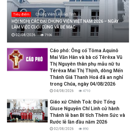
Chủng Viện Lê Bảo Tịnh
Tiêu điểm
HỘI NGHỊ CÁC ĐẠI CHỦNG VIỆN VIỆT NAM 2026 – NGÀY
LÀM VIỆC CUỐI CÙNG VÀ BẾ MẠC
02/08/2026
7106
Cáo phó: Ông cố Tôma Aquinô
Mai Văn Hân và bà cố Têrêxa Vũ
Thị Nguyên thân phụ mẫu nữ tu
Têrêxa Mai Thị Thịnh, dòng Mến
Thánh Giá Thanh Hoá đã an nghỉ
trong Chúa, ngày 04/08/2026
04/08/2026
4710
Giáo xứ Chính Toà: Đức Tổng
Giuse Nguyễn Chí Linh cử hành
Thánh lễ ban Bí tích Thêm Sức và
Rước lễ lần đầu năm 2026
02/08/2026
890