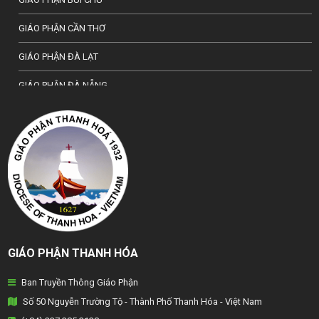
GIÁO PHẬN CẦN THƠ
GIÁO PHẬN ĐÀ LẠT
GIÁO PHẬN ĐÀ NẴNG
TỔNG GIÁO PHẬN HÀ NỘI
GIÁO PHẬN HẢI PHÒNG
TỔNG GIÁO PHẬN HUẾ
GIÁO PHẬN HƯNG HOÁ
GIÁO PHẬN KON TUM
GIÁO PHẬN THANH HÓA
GIÁO PHẬN LẠNG SƠN
Ban Truyền Thông Giáo Phận
GIÁO PHẬN LONG XUYÊN
Số 50 Nguyễn Trường Tộ - Thành Phố Thanh Hóa - Việt Nam
GIÁO PHẬN NHA TRANG