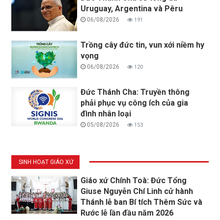
Uruguay, Argentina và Pêru
06/08/2026
191
Trồng cây đức tin, vun xới niềm hy
vọng
06/08/2026
120
Đức Thánh Cha: Truyền thông
phải phục vụ công ích của gia
đình nhân loại
05/08/2026
153
SINH HOẠT GIÁO XỨ
Giáo xứ Chính Toà: Đức Tổng
Giuse Nguyễn Chí Linh cử hành
Thánh lễ ban Bí tích Thêm Sức và
Rước lễ lần đầu năm 2026