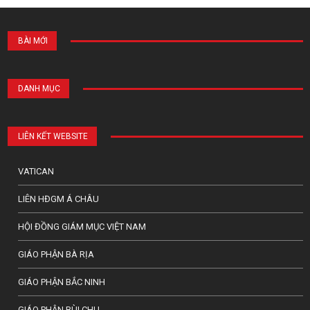
BÀI MỚI
DANH MỤC
LIÊN KẾT WEBSITE
VATICAN
LIÊN HĐGM Á CHÂU
HỘI ĐỒNG GIÁM MỤC VIỆT NAM
GIÁO PHẬN BÀ RỊA
GIÁO PHẬN BẮC NINH
GIÁO PHẬN BÙI CHU