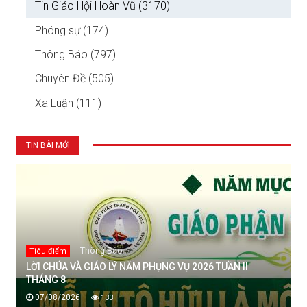
Tin Giáo Hội Hoàn Vũ (3170)
Phóng sự (174)
Thông Báo (797)
Chuyên Đề (505)
Xã Luận (111)
TIN BÀI MỚI
Thông Báo
Tiêu điểm
LỜI CHÚA VÀ GIÁO LÝ NĂM PHỤNG VỤ 2026 TUẦN II
THÁNG 8
07/08/2026
133