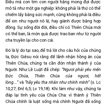
Điều mà con tim con người hằng mong đợi được
mô tả như một gia nghiệp: không phải là thứ có thể
chiếm lấy bằng sức mạnh, cũng không phải là điều
để xin như người nô lệ, hay giành được bằng hợp
đồng. Sự sống đời đời, điều chỉ có Thiên Chúa mới
có thể ban, là món quà được trao ban như từ người
cha truyền lại cho con cái.
Đó là lý do tại sao, để trả lời cho câu hỏi của chúng
ta, Đức Giêsu nói rằng để lãnh nhận hồng ân của
Thiên Chúa, chúng ta cần đón nhận thánh ý của
Người. Như Lề Luật đã chép:
“Ngươi phải yêu mến
Đức Chúa, Thiên Chúa của ngươi, hết
lòng...”
và
“hãy yêu tha nhân như chính mình”
(x. Lc
10,27; Đnl 6,5; Lv 19,18). Khi làm như vậy, chúng ta
đáp lại tình yêu của Chúa Cha: vì thánh ý Thiên
Chúa chính là luật sống mà chính Người đã sống