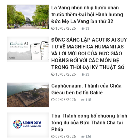
La Vang nhộn nhịp bước chân
trước thềm Đại hội Hành hương
Đức Mẹ La Vang lần thứ 32
10/08/2026
33
ĐỒNG SÁNG LẬP ACUTIS AI SUY
TƯ VỀ MAGNIFICA HUMANITAS
VÀ LỜI MỜI GỌI CỦA ĐỨC GIÁO
HOÀNG ĐỐI VỚI CÁC MÔN ĐỆ
TRONG THỜI ĐẠI KỸ THUẬT SỐ
10/08/2026
23
Caphácnaum: Thành của Chúa
Giêsu bên bờ hồ Galilê
09/08/2026
115
Tòa Thánh công bố chương trình
tông du của Đức Thánh Cha tại
Pháp
09/08/2026
126