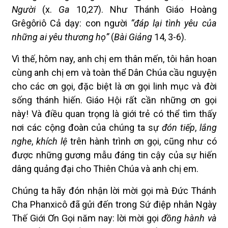
Người
(x.
Ga
10,27). Như Thánh Giáo Hoàng
Grêgôriô Cả dạy: con người
“đáp lại tình yêu của
những ai yêu thương họ”
(
Bài Giảng
14, 3-6).
Vì thế, hôm nay, anh chị em thân mến, tôi hân hoan
cùng anh chị em và toàn thể Dân Chúa cầu nguyện
cho các ơn gọi, đặc biệt là ơn gọi linh mục và đời
sống thánh hiến. Giáo Hội rất cần những ơn gọi
này! Và điều quan trọng là giới trẻ có thể tìm thấy
nơi các cộng đoàn của chúng ta sự
đón tiếp
,
lắng
nghe
,
khích lệ
trên hành trình ơn gọi, cũng như có
được những gương mẫu đáng tin cậy của sự hiến
dâng quảng đại cho Thiên Chúa và anh chị em.
Chúng ta hãy đón nhận lời mời gọi mà Đức Thánh
Cha Phanxicô đã gửi đến trong Sứ điệp nhân Ngày
Thế Giới Ơn Gọi năm nay: lời mời gọi
đồng hành và