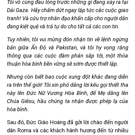
Tôi vô cùng đau lòng trước những gì đang xảy ra tại
Dải Gaza. Hãy chấm dứt ngay lập tức các cuộc giao
tranh! Và cứu trợ nhân đạo khẩn cấp cho người dân
đang kiệt quệ và trả tự do cho tất cả các con tin.
Tuy nhiên, tôi vui mừng đón nhận tin về lệnh ngừng
bắn giữa Ấn Độ và Pakistan, và tôi hy vọng rằng
thông qua các cuộc đàm phán sắp tới, một thỏa
thuận hòa bình bền vững sẽ sớm được thiết lập.
Nhưng còn biết bao cuộc xung đột khác đang diễn
ra trên thế giới! Tôi xin phó dâng lời kêu gọi thiết tha
này lên Đức Nữ Vương Hòa Bình, để Mẹ dâng lên
Chúa Giêsu, hầu chúng ta nhận được phép lạ của
hòa bình.
Sau đó, Đức Giáo Hoàng đã gởi lời chào đến người
dân Roma và các khách hành hương đến từ nhiều