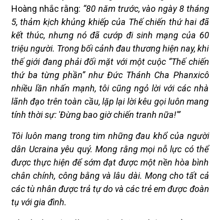
Hoàng nhắc rằng:
“80 năm trước, vào ngày 8 tháng
5, thảm kịch khủng khiếp của Thế chiến thứ hai đã
kết thúc, nhưng nó đã cướp đi sinh mạng của 60
triệu người. Trong bối cảnh đau thương hiện nay, khi
thế giới đang phải đối mặt với một cuộc “Thế chiến
thứ ba từng phần” như Đức Thánh Cha Phanxicô
nhiều lần nhấn mạnh, tôi cũng ngỏ lời với các nhà
lãnh đạo trên toàn cầu, lặp lại lời kêu gọi luôn mang
tính thời sự: 'Đừng bao giờ chiến tranh nữa!'”
Tôi luôn mang trong tim những đau khổ của người
dân Ucraina yêu quý. Mong rằng mọi nỗ lực có thể
được thực hiện để sớm đạt được một nền hòa bình
chân chính, công bằng và lâu dài. Mong cho tất cả
các tù nhân được trả tự do và các trẻ em được đoàn
tụ với gia đình.