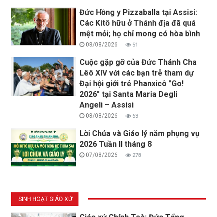
Đức Hồng y Pizzaballa tại Assisi:
Các Kitô hữu ở Thánh địa đã quá
mệt mỏi; họ chỉ mong có hòa bình
08/08/2026
51
Cuộc gặp gỡ của Đức Thánh Cha
Lêô XIV với các bạn trẻ tham dự
Đại hội giới trẻ Phanxicô "Go!
2026" tại Santa Maria Degli
Angeli – Assisi
08/08/2026
63
Lời Chúa và Giáo lý năm phụng vụ
2026 Tuần II tháng 8
07/08/2026
278
SINH HOẠT GIÁO XỨ