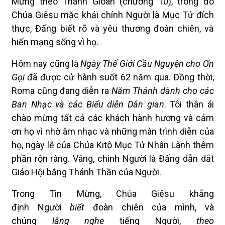
Mừng theo Thánh Gioan (chương 10), trong đó
Chúa Giêsu mặc khải chính Người là Mục Tử đích
thực, Đấng biết rõ và yêu thương đoàn chiên, và
hiến mạng sống vì họ.
Hôm nay cũng là
Ngày Thế Giới Cầu Nguyện cho Ơn
Gọi
đã được cử hành suốt 62 năm qua. Đồng thời,
Roma cũng đang diễn ra
Năm Thánh dành cho các
Ban Nhạc và các Biểu diễn Dân gian
. Tôi thân ái
chào mừng tất cả các khách hành hương và cảm
ơn họ vì nhờ âm nhạc và những màn trình diễn của
họ, ngày lễ của Chúa Kitô Mục Tử Nhân Lành thêm
phần rộn ràng. Vâng, chính Người là Đấng dẫn dắt
Giáo Hội bằng Thánh Thần của Người.
Trong Tin Mừng, Chúa Giêsu khẳng
định Người
biết
đoàn chiên của mình, và
chúng
lắng nghe
tiếng Người,
theo