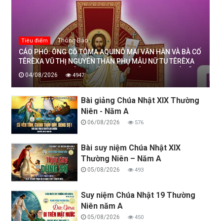
Thông Báo
Tiêu điểm
CÁO PHÓ: ÔNG CỐ TÔMA AQUINÔ MAI VĂN HÂN VÀ BÀ CỐ
TÊRÊXA VŨ THỊ NGUYÊN THÂN PHỤ MẪU NỮ TU TÊRÊXA
MAI THỊ THỊNH, DÒNG MẾN THÁNH GIÁ THANH HOÁ ĐÃ
04/08/2026
4947
AN NGHỈ TRONG CHÚA, NGÀY 04/08/2026
Bài giảng Chúa Nhật XIX Thường
Niên - Năm A
06/08/2026
576
Bài suy niệm Chúa Nhật XIX
Thường Niên – Năm A
05/08/2026
493
Suy niệm Chúa Nhật 19 Thường
Niên năm A
05/08/2026
450