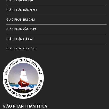
GIÁO PHẬN BÀ RỊA
GIÁO PHẬN BẮC NINH
GIÁO PHẬN BÙI CHU
GIÁO PHẬN CẦN THƠ
GIÁO PHẬN ĐÀ LẠT
GIÁO PHẬN ĐÀ NẴNG
TỔNG GIÁO PHẬN HÀ NỘI
GIÁO PHẬN HẢI PHÒNG
TỔNG GIÁO PHẬN HUẾ
GIÁO PHẬN HƯNG HOÁ
GIÁO PHẬN KON TUM
GIÁO PHẬN THANH HÓA
GIÁO PHẬN LẠNG SƠN