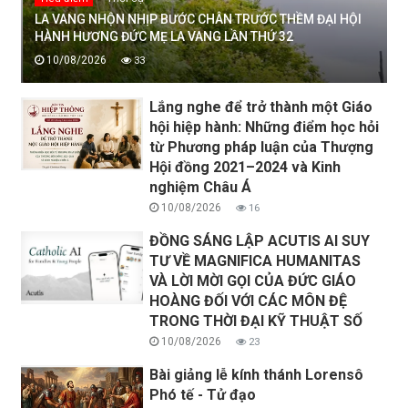
LA VANG NHỘN NHỊP BƯỚC CHÂN TRƯỚC THỀM ĐẠI HỘI
HÀNH HƯƠNG ĐỨC MẸ LA VANG LẦN THỨ 32
10/08/2026
33
Lắng nghe để trở thành một Giáo
hội hiệp hành: Những điểm học hỏi
từ Phương pháp luận của Thượng
Hội đồng 2021–2024 và Kinh
nghiệm Châu Á
10/08/2026
16
ĐỒNG SÁNG LẬP ACUTIS AI SUY
TƯ VỀ MAGNIFICA HUMANITAS
VÀ LỜI MỜI GỌI CỦA ĐỨC GIÁO
HOÀNG ĐỐI VỚI CÁC MÔN ĐỆ
TRONG THỜI ĐẠI KỸ THUẬT SỐ
10/08/2026
23
Bài giảng lễ kính thánh Lorensô
Phó tế - Tử đạo