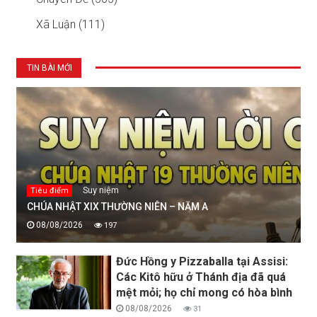
Xã Luận (111)
TIN BÀI MỚI
Suy niệm
Tiêu điểm
CHÚA NHẬT XIX THƯỜNG NIÊN – NĂM A
08/08/2026
197
Đức Hồng y Pizzaballa tại Assisi:
Các Kitô hữu ở Thánh địa đã quá
mệt mỏi; họ chỉ mong có hòa bình
08/08/2026
31