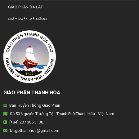
GIÁO PHẬN ĐÀ LẠT
GIÁO PHẬN ĐÀ NẴNG
TỔNG GIÁO PHẬN HÀ NỘI
GIÁO PHẬN HẢI PHÒNG
TỔNG GIÁO PHẬN HUẾ
GIÁO PHẬN HƯNG HOÁ
GIÁO PHẬN KON TUM
GIÁO PHẬN THANH HÓA
GIÁO PHẬN LẠNG SƠN
Ban Truyền Thông Giáo Phận
GIÁO PHẬN LONG XUYÊN
Số 50 Nguyễn Trường Tộ - Thành Phố Thanh Hóa - Việt Nam
GIÁO PHẬN NHA TRANG
(+84) 237 385 3138.
bttgpthanhhoa@gmail.com
GIÁO PHẬN PHAN THIẾT