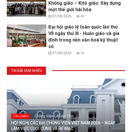
Khổng giáo – Kitô giáo: Xây dựng
một thế giới hài hòa
07/08/2026
40
Đại hội giáo lý toàn quốc lần thứ
VII ngày thứ III - Huấn giáo và gia
đình trong nền văn hoá kỹ thuật
số
07/08/2026
39
TIN BÀI XEM NHIỀU
Chủng Viện Lê Bảo Tịnh
Tiêu điểm
HỘI NGHỊ CÁC ĐẠI CHỦNG VIỆN VIỆT NAM 2026 – NGÀY
LÀM VIỆC CUỐI CÙNG VÀ BẾ MẠC