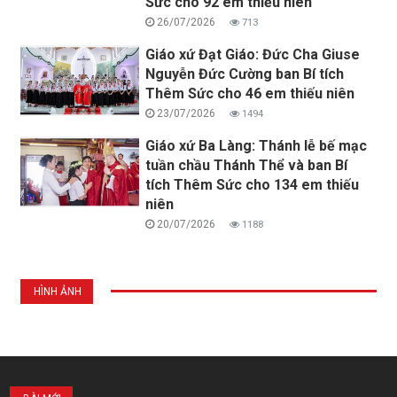
Sức cho 92 em thiếu niên
26/07/2026
713
Giáo xứ Đạt Giáo: Đức Cha Giuse
Nguyễn Đức Cường ban Bí tích
Thêm Sức cho 46 em thiếu niên
23/07/2026
1494
Giáo xứ Ba Làng: Thánh lễ bế mạc
tuần chầu Thánh Thể và ban Bí
tích Thêm Sức cho 134 em thiếu
niên
20/07/2026
1188
HÌNH ẢNH