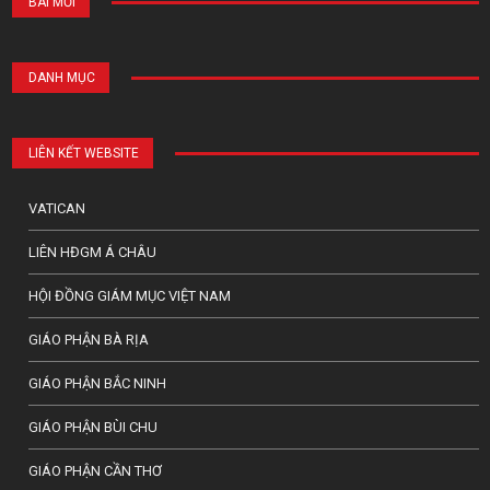
BÀI MỚI
DANH MỤC
LIÊN KẾT WEBSITE
VATICAN
LIÊN HĐGM Á CHÂU
HỘI ĐỒNG GIÁM MỤC VIỆT NAM
GIÁO PHẬN BÀ RỊA
GIÁO PHẬN BẮC NINH
GIÁO PHẬN BÙI CHU
GIÁO PHẬN CẦN THƠ