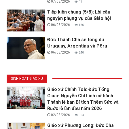
07/08/2026
41
Tiếp kiến chung (5/8): Lời cầu
nguyện phụng vụ của Giáo hội
06/08/2026
166
Đức Thánh Cha sẽ tông du
Uruguay, Argentina và Pêru
06/08/2026
240
SINH HOẠT GIÁO XỨ
Giáo xứ Chính Toà: Đức Tổng
Giuse Nguyễn Chí Linh cử hành
Thánh lễ ban Bí tích Thêm Sức và
Rước lễ lần đầu năm 2026
02/08/2026
924
Giáo xứ Phương Long: Đức Cha