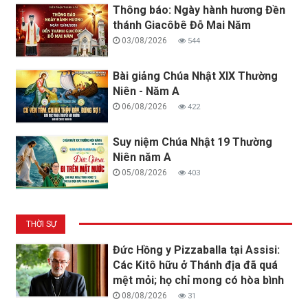
Thông báo: Ngày hành hương Đền
thánh Giacôbê Đỗ Mai Năm
03/08/2026
544
Bài giảng Chúa Nhật XIX Thường
Niên - Năm A
06/08/2026
422
Suy niệm Chúa Nhật 19 Thường
Niên năm A
05/08/2026
403
THỜI SỰ
Đức Hồng y Pizzaballa tại Assisi:
Các Kitô hữu ở Thánh địa đã quá
mệt mỏi; họ chỉ mong có hòa bình
08/08/2026
31