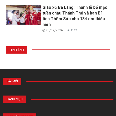
Giáo xứ Ba Làng: Thánh lễ bế mạc
tuần chầu Thánh Thể và ban Bí
tích Thêm Sức cho 134 em thiếu
niên
20/07/2026
1167
HÌNH ẢNH
BÀI MỚI
DANH MỤC