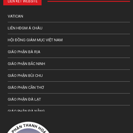
LIÊN KẾT WEBSITE
VATICAN
LIÊN HĐGM Á CHÂU
HỘI ĐỒNG GIÁM MỤC VIỆT NAM
GIÁO PHẬN BÀ RỊA
GIÁO PHẬN BẮC NINH
GIÁO PHẬN BÙI CHU
GIÁO PHẬN CẦN THƠ
GIÁO PHẬN ĐÀ LẠT
GIÁO PHẬN ĐÀ NẴNG
TỔNG GIÁO PHẬN HÀ NỘI