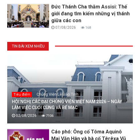
Đức Thánh Cha thăm Assisi: Thế
giới đang tìm kiếm những vị thánh
giữa các con
07/08/2026
168
TIN BÀI XEM NHIỀU
Chủng Viện Lê Bảo Tịnh
Tiêu điểm
HỘI NGHỊ CÁC ĐẠI CHỦNG VIỆN VIỆT NAM 2026 – NGÀY
LÀM VIỆC CUỐI CÙNG VÀ BẾ MẠC
02/08/2026
7106
Cáo phó: Ông cố Tôma Aquinô
Mai Văn Hân và bà cố Têrêxa Vũ