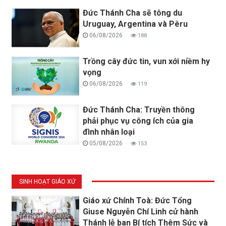
Đức Thánh Cha sẽ tông du
Uruguay, Argentina và Pêru
06/08/2026
188
Trồng cây đức tin, vun xới niềm hy
vọng
06/08/2026
119
Đức Thánh Cha: Truyền thông
phải phục vụ công ích của gia
đình nhân loại
05/08/2026
153
SINH HOẠT GIÁO XỨ
Giáo xứ Chính Toà: Đức Tổng
Giuse Nguyễn Chí Linh cử hành
Thánh lễ ban Bí tích Thêm Sức và