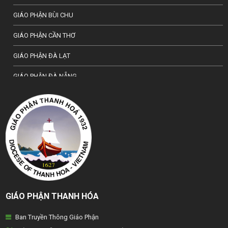
GIÁO PHẬN BÙI CHU
GIÁO PHẬN CẦN THƠ
GIÁO PHẬN ĐÀ LẠT
GIÁO PHẬN ĐÀ NẴNG
TỔNG GIÁO PHẬN HÀ NỘI
GIÁO PHẬN HẢI PHÒNG
TỔNG GIÁO PHẬN HUẾ
GIÁO PHẬN HƯNG HOÁ
GIÁO PHẬN KON TUM
GIÁO PHẬN THANH HÓA
GIÁO PHẬN LẠNG SƠN
Ban Truyền Thông Giáo Phận
GIÁO PHẬN LONG XUYÊN