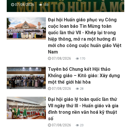
07/08/2026
133
Đại hội Huấn giáo phục vụ Công
cuộc loan báo Tin Mừng toàn
quốc lần thứ VII - Khép lại trong
hiệp thông, mở ra một hướng đi
mới cho công cuộc huấn giáo Việt
Nam
07/08/2026
170
Tuyên bố Chung kết Hội thảo
Khổng giáo – Kitô giáo: Xây dựng
một thế giới hài hòa
07/08/2026
28
Đại hội giáo lý toàn quốc lần thứ
VII ngày thứ III - Huấn giáo và gia
đình trong nền văn hoá kỹ thuật
số
07/08/2026
23