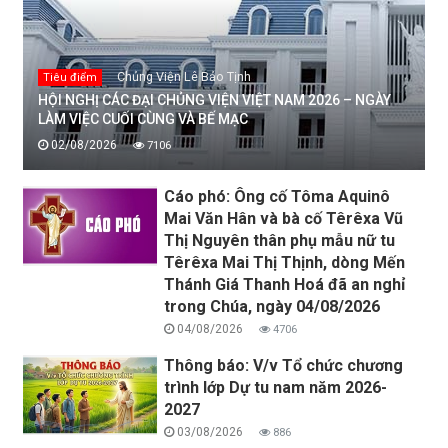
Chủng Viện Lê Bảo Tịnh
Tiêu điểm
HỘI NGHỊ CÁC ĐẠI CHỦNG VIỆN VIỆT NAM 2026 – NGÀY
LÀM VIỆC CUỐI CÙNG VÀ BẾ MẠC
02/08/2026
7106
Cáo phó: Ông cố Tôma Aquinô
Mai Văn Hân và bà cố Têrêxa Vũ
Thị Nguyên thân phụ mẫu nữ tu
Têrêxa Mai Thị Thịnh, dòng Mến
Thánh Giá Thanh Hoá đã an nghỉ
trong Chúa, ngày 04/08/2026
04/08/2026
4706
Thông báo: V/v Tổ chức chương
trình lớp Dự tu nam năm 2026-
2027
03/08/2026
886