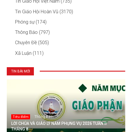
Tin Giáo Hội Việt Nam (735)
Tin Giáo Hội Hoàn Vũ (3170)
Phóng sự (174)
Thông Báo (797)
Chuyên Đề (505)
Xã Luận (111)
TIN BÀI MỚI
Thông Báo
Tiêu điểm
LỜI CHÚA VÀ GIÁO LÝ NĂM PHỤNG VỤ 2026 TUẦN II
THÁNG 8