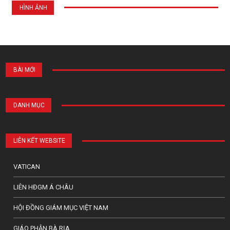
HÌNH ẢNH
BÀI MỚI
DANH MỤC
LIÊN KẾT WEBSITE
VATICAN
LIÊN HĐGM Á CHÂU
HỘI ĐỒNG GIÁM MỤC VIỆT NAM
GIÁO PHẬN BÀ RỊA