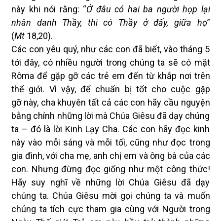
này khi nói rằng: “
Ở đâu có hai ba người họp lại
nhân danh Thầy, thì có Thầy ở đấy, giữa họ
”
(
Mt
18,20).
Các con yêu quý, như các con đã biết, vào tháng 5
tới đây, có nhiều người trong chúng ta sẽ có mặt
Rôma để gặp gỡ các trẻ em đến từ khắp nơi trên
thế giới. Vì vậy, để chuẩn bị tốt cho
cuộc gặp
gỡ
này, cha khuyên tất cả các con hãy cầu nguyện
bằng chính những lời mà Chúa Giêsu đã dạy chúng
ta – đó là lời Kinh Lạy Cha. Các con hãy đọc kinh
này vào mỗi sáng và mỗi tối, cũng như đọc trong
gia đình, với cha mẹ, anh chị em và ông bà của các
con. Nhưng đừng đọc giống như một công thức!
Hãy suy nghĩ về những lời Chúa Giêsu đã dạy
chúng ta. Chúa Giêsu mời gọi chúng ta và muốn
chúng ta tích cực tham gia cùng với Người trong