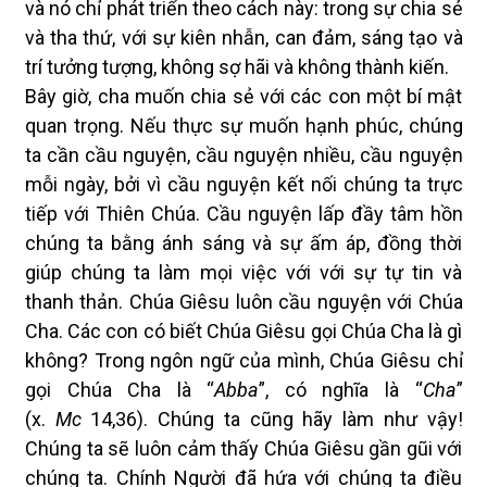
và nó chỉ phát triển theo cách này: trong sự chia sẻ
và tha thứ,
với sự kiên nhẫn, can đảm, sáng tạo và
trí tưởng tượng, không sợ hãi và không thành kiến.
Bây giờ, cha muốn chia sẻ với các con một bí mật
quan trọng. Nếu thực sự muốn hạnh phúc, chúng
ta cần cầu nguyện, cầu nguyện nhiều, cầu nguyện
mỗi ngày, bởi vì cầu nguyện kết nối chúng ta trực
tiếp với Thiên Chúa. Cầu nguyện lấp đầy tâm hồn
chúng ta bằng ánh sáng và sự ấm áp, đồng thời
giúp chúng ta làm mọi việc với với sự tự tin và
thanh thản. Chúa Giêsu luôn cầu nguyện với Chúa
Cha. Các con có biết Chúa Giêsu gọi Chúa Cha là gì
không? Trong ngôn ngữ của mình, Chúa Giêsu chỉ
gọi Chúa Cha là “
Abba
”, có nghĩa là “
Cha
”
(x.
Mc
14,36). Chúng ta cũng hãy làm như vậy!
Chúng ta sẽ luôn cảm thấy Chúa Giêsu gần gũi với
chúng ta. Chính Người đã hứa với chúng ta điều