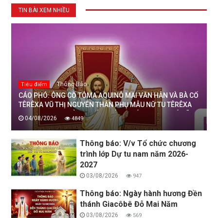
TIN BÀI XEM NHIỀU
Thông Báo
Tiêu điểm
CÁO PHÓ: ÔNG CỐ TÔMA AQUINÔ MAI VĂN HÂN VÀ BÀ CỐ
TÊRÊXA VŨ THỊ NGUYÊN THÂN PHỤ MẪU NỮ TU TÊRÊXA
MAI THỊ THỊNH, DÒNG MẾN THÁNH GIÁ THANH HOÁ ĐÃ
04/08/2026
4849
AN NGHỈ TRONG CHÚA, NGÀY 04/08/2026
Thông báo: V/v Tổ chức chương
trình lớp Dự tu nam năm 2026-
2027
03/08/2026
947
Thông báo: Ngày hành hương Đền
thánh Giacôbê Đỗ Mai Năm
03/08/2026
569