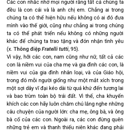
Các con nhắc nhở mọi người rằng tất cả chúng ta
đều là con cái và là anh chị em. Chẳng ai trong
chúng ta có thể hiện hữu nếu không có ai đó đưa
mình vào thế giới, cũng như chẳng ai trong chúng
ta có thể phát triển nếu không có những người
khác để chúng ta trao tặng và đón nhận tình yêu
(x.
Thông điệp
Fratelli tutti
, 95).
Vì vậy, hỡi các con, nam cũng như nữ,
tất cả các
con
là niềm vui của cha mẹ và gia đình các con, là
niềm vui của gia đình nhân loại, và của Giáo hội,
trong đó mỗi người giống như một mắt xích trong
một sợi dây vĩ đại kéo dài từ quá khứ đến tương lai
và bao trùm toàn bộ trái đất. Vì thế, cha khuyến
khích các con hãy luôn
chăm chú lắng
nghe những
câu chuyện của người lớn: cha mẹ, ông bà, và ông
bà cố của các con. Ngoài ra, các con đừng quên
những trẻ em và thanh thiếu niên khác đang phải