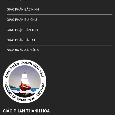
GIÁO PHẬN BẮC NINH
GIÁO PHẬN BÙI CHU
GIÁO PHẬN CẦN THƠ
GIÁO PHẬN ĐÀ LẠT
GIÁO PHẬN ĐÀ NẴNG
TỔNG GIÁO PHẬN HÀ NỘI
GIÁO PHẬN HẢI PHÒNG
TỔNG GIÁO PHẬN HUẾ
GIÁO PHẬN HƯNG HOÁ
GIÁO PHẬN KON TUM
GIÁO PHẬN THANH HÓA
GIÁO PHẬN LẠNG SƠN