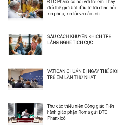
ĐTC Phanxicô nói với trẻ em: Thay
đổi thế giới bắt đầu từ lời chào hỏi,
xin phép, xin lỗi và cảm ơn
SÁU CÁCH KHUYẾN KHÍCH TRẺ
LẮNG NGHE TÍCH CỰC
VATICAN CHUẨN BỊ NGÀY THẾ GIỚI
TRẺ EM LẦN THỨ NHẤT
Thư các thiếu niên Công giáo Tiến
hành giáo phận Roma gửi ĐTC
Phanxicô