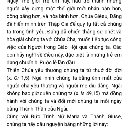
Ngày Thế giới Trẻ em này, hầu trở thành những
người xây dựng một thế giới mới nhân bản hơn,
công bằng hơn, và hòa bình hơn. Chúa Giêsu, Đấng
đã hiến mình trên Thập Giá để quy tụ tất cả chúng
ta trong tình yêu, Đấng đã chiến thắng sự chết và
hòa giải chúng ta với Chúa Cha, muốn tiếp tục công
việc của Người trong Giáo Hội qua chúng ta. Các
con hãy nghĩ về điều này, đặc biệt là những trẻ em
đang chuẩn bị Rước lễ lần đầu.
Thiên Chúa yêu thương chúng ta từ thuở đời đời
(x.
Gr
1,5). Ngài nhìn chúng ta bằng ánh mắt của
người cha yêu thương và người mẹ dịu dàng. Ngài
không bao giờ quên chúng ta (x.
Is
49,15) mà đồng
hành với chúng ta và đổi mới chúng ta mỗi ngày
bằng Thánh Thần của Ngài.
Cùng với Đức Trinh Nữ Maria và Thánh Giuse,
chúng ta hãy cầu nguyện bằng những lời này: