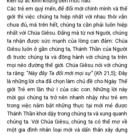
kiến
sự
ác kinh khủng đến mức nào.
Các trẻ em quý mến, để đổi mới chính mình và thế
giới thì việc chúng ta hiệp nhất với nhau thôi vẫn
chưa đủ, mà trên hết, chúng ta cần phải luôn hiệp
nhất với Chúa Giêsu. Đấng mà từ nơi Người, chúng
ta nhận được sức mạnh của lòng can đảm: Chúa
Giêsu luôn ở gần chúng ta, Thánh Thần của Người
đi trước chúng ta và đồng hành với chúng ta trên
mọi nẻo đường thế giới. Chúa Giêsu nói với chúng
ta rằng: “
Này đây Ta đổi mới mọi sự”
(
Kh
21,5); Đây
là những lời cha đã chọn làm chủ đề cho Ngày Thế
giới Trẻ em lần thứ I của các con. Những lời này
mời gọi chúng ta trở nên nhanh nhậy như trẻ em
trong việc nắm bắt những thực tại mới mẻ được
Thánh Thần khơi dậy trong chúng ta và xung quanh
chúng ta. Với Chúa Giêsu, chúng ta có thể mơ về
một gia đình nhân loại mới và dấn thân xây dựng