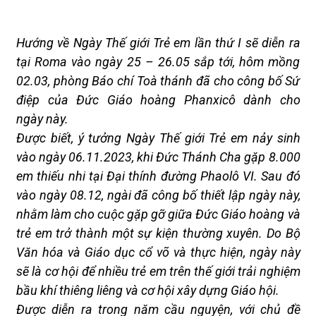
Hướng về Ngày Thế giới Trẻ em lần thứ I sẽ diễn ra
tại Roma vào ngày 25 – 26.05 sắp tới, hôm mồng
02.03, phòng Báo chí Toà thánh đã cho công bố Sứ
điệp của Đức Giáo hoàng Phanxicô dành
cho
ngày
này.
Được
biết,
ý tưởng Ngày Thế giới Trẻ em nảy sinh
vào
ngày 06
.
11
.
2023, khi Đức Thánh Cha gặp 8.000
em thiếu nhi tại Đại thính đường Phaolô VI. Sau đó
vào ngày 08
.
12, ngài đã công bố thiết lập ngày này,
nhằm
làm cho cuộc gặp gỡ giữa Đức Giáo hoàng và
trẻ
em
trở thành một sự kiện thường xuyên.
Do
Bộ
Văn hóa và Giáo dục cổ
võ và
thực hiện
, n
gày này
sẽ là cơ hội để nhiều trẻ em trên thế giới trải nghiệm
bầu khí thiêng liêng và cơ hội xây dựng Giáo hội
.
Được
diễn ra trong năm cầu nguyện
,
với
chủ đề