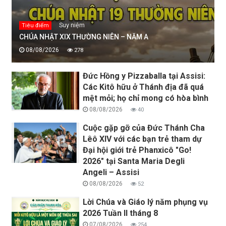
Suy niệm
Tiêu điểm
CHÚA NHẬT XIX THƯỜNG NIÊN – NĂM A
08/08/2026
278
Đức Hồng y Pizzaballa tại Assisi:
Các Kitô hữu ở Thánh địa đã quá
mệt mỏi; họ chỉ mong có hòa bình
08/08/2026
40
Cuộc gặp gỡ của Đức Thánh Cha
Lêô XIV với các bạn trẻ tham dự
Đại hội giới trẻ Phanxicô "Go!
2026" tại Santa Maria Degli
Angeli – Assisi
08/08/2026
52
Lời Chúa và Giáo lý năm phụng vụ
2026 Tuần II tháng 8
07/08/2026
254