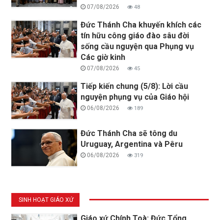
07/08/2026
48
Đức Thánh Cha khuyến khích các
tín hữu công giáo đào sâu đời
sống cầu nguyện qua Phụng vụ
Các giờ kinh
07/08/2026
45
Tiếp kiến chung (5/8): Lời cầu
nguyện phụng vụ của Giáo hội
06/08/2026
189
Đức Thánh Cha sẽ tông du
Uruguay, Argentina và Pêru
06/08/2026
319
SINH HOẠT GIÁO XỨ
Giáo xứ Chính Toà: Đức Tổng