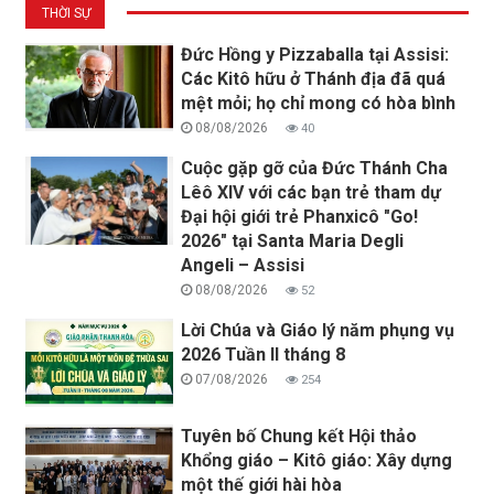
THỜI SỰ
Đức Hồng y Pizzaballa tại Assisi:
Các Kitô hữu ở Thánh địa đã quá
mệt mỏi; họ chỉ mong có hòa bình
08/08/2026
40
Cuộc gặp gỡ của Đức Thánh Cha
Lêô XIV với các bạn trẻ tham dự
Đại hội giới trẻ Phanxicô "Go!
2026" tại Santa Maria Degli
Angeli – Assisi
08/08/2026
52
Lời Chúa và Giáo lý năm phụng vụ
2026 Tuần II tháng 8
07/08/2026
254
Tuyên bố Chung kết Hội thảo
Khổng giáo – Kitô giáo: Xây dựng
một thế giới hài hòa