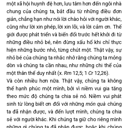
một xã hội huynh đệ hơn, lưu tâm hơn đến ngôi nhà
chung của chúng ta, bắt đầu từ những điều đơn
giản, chẳng hạn như nói lời chào hỏi với người khác,
cũng như lời xin phép, lời xin lỗi, và lời cảm ơn. Thế
giới được phát triển và biến đổi trước hết khởi đi từ
những điều nhỏ bé, nên đừng xấu hổ khi chỉ thực
hiện những bước nhỏ, từng chút một. Thật vậy, sự
nhỏ bé của chúng ta nhắc nhở rằng chúng ta mỏng
dòn và chúng ta cần nhau, như những chi thể của
một thân thể duy nhất (x.
Rm
12,5; 1
Cr
12,26).
Và còn nhiều hơn nữa. Thật vậy, chúng ta không
thể hạnh phúc một mình, bởi vì niềm vui gia tăng
theo mức độ chúng ta chia sẻ nó. Niềm vui phát
sinh từ lòng biết ơn đối với những
món quà
chúng
ta đã nhận được, và đến lượt mình, chúng ta chia
sẻ với người khác. Khi chúng ta giữ cho riêng mình
những gì chúng ta đã nhận được, hoặc khi chúng