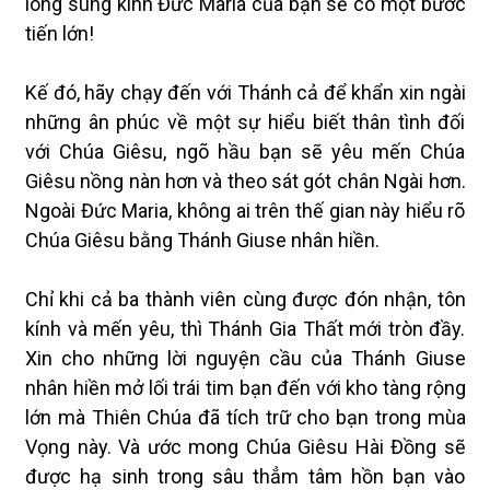
lòng sùng kính Đức Maria của bạn sẽ có một bước
tiến lớn!
Kế đó, hãy chạy đến với Thánh cả để khẩn xin ngài
những ân phúc về một sự hiểu biết thân tình đối
với Chúa Giêsu, ngõ hầu bạn sẽ yêu mến Chúa
Giêsu nồng nàn hơn và theo sát gót chân Ngài hơn.
Ngoài Đức Maria, không ai trên thế gian này hiểu rõ
Chúa Giêsu bằng Thánh Giuse nhân hiền.
Chỉ khi cả ba thành viên cùng được đón nhận, tôn
kính và mến yêu, thì Thánh Gia Thất mới tròn đầy.
Xin cho những lời nguyện cầu của Thánh Giuse
nhân hiền mở lối trái tim bạn đến với kho tàng rộng
lớn mà Thiên Chúa đã tích trữ cho bạn trong mùa
Vọng này. Và ước mong Chúa Giêsu Hài Đồng sẽ
được hạ sinh trong sâu thẳm tâm hồn bạn vào