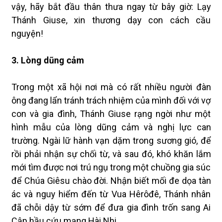
vậy, hãy bắt đầu thân thưa ngay từ bây giờ: Lạy
Thánh Giuse, xin thương dạy con cách cầu
nguyện!
3. Lòng dũng cảm
Trong một xã hội nơi mà có rất nhiều người đàn
ông đang lẩn tránh trách nhiệm của mình đối với vợ
con và gia đình, Thánh Giuse rạng ngời như một
hình mẫu của lòng dũng cảm và nghị lực can
trường. Ngài lữ hành vạn dặm trong sương gió, để
rồi phải nhận sự chối từ, và sau đó, khó khăn lắm
mới tìm được nơi trú ngụ trong một chuồng gia súc
để Chúa Giêsu chào đời. Nhận biết mối đe dọa tàn
ác và nguy hiểm đến từ Vua Hêrôđê, Thánh nhân
đã chỗi dậy từ sớm để đưa gia đình trốn sang Ai
Cập hầu cứu mạng Hài Nhi.