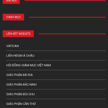
BÀI MỚI
DANH MỤC
LIÊN KẾT WEBSITE
VATICAN
LIÊN HĐGM Á CHÂU
HỘI ĐỒNG GIÁM MỤC VIỆT NAM
GIÁO PHẬN BÀ RỊA
GIÁO PHẬN BẮC NINH
GIÁO PHẬN BÙI CHU
GIÁO PHẬN CẦN THƠ