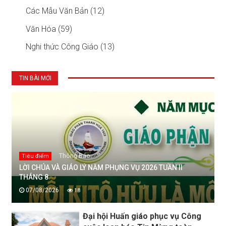
Các Mẫu Văn Bản (12)
Văn Hóa (59)
Nghi thức Công Giáo (13)
TIN BÀI MỚI
Thông Báo
Tiêu điểm
LỜI CHÚA VÀ GIÁO LÝ NĂM PHỤNG VỤ 2026 TUẦN II
THÁNG 8
07/08/2026
18
Đại hội Huấn giáo phục vụ Công