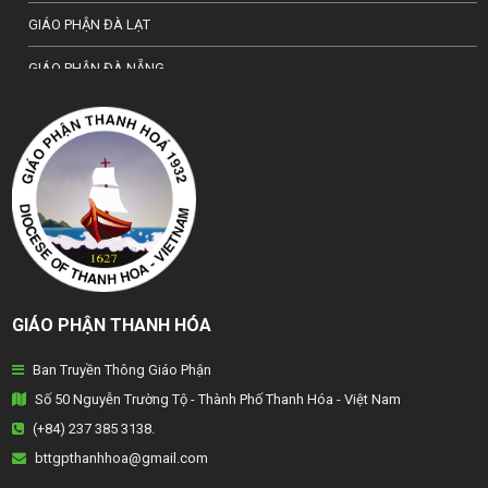
GIÁO PHẬN ĐÀ LẠT
GIÁO PHẬN ĐÀ NẴNG
TỔNG GIÁO PHẬN HÀ NỘI
GIÁO PHẬN HẢI PHÒNG
TỔNG GIÁO PHẬN HUẾ
GIÁO PHẬN HƯNG HOÁ
GIÁO PHẬN KON TUM
GIÁO PHẬN THANH HÓA
GIÁO PHẬN LẠNG SƠN
Ban Truyền Thông Giáo Phận
GIÁO PHẬN LONG XUYÊN
Số 50 Nguyễn Trường Tộ - Thành Phố Thanh Hóa - Việt Nam
GIÁO PHẬN NHA TRANG
(+84) 237 385 3138.
bttgpthanhhoa@gmail.com
GIÁO PHẬN PHAN THIẾT