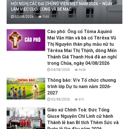
HỘI NGHỊ CÁC ĐẠI CHỦNG VIỆN VIỆT NAM 2026 – NGÀY
LÀM VIỆC CUỐI CÙNG VÀ BẾ MẠC
02/08/2026
7101
Cáo phó: Ông cố Tôma Aquinô
Mai Văn Hân và bà cố Têrêxa Vũ
Thị Nguyên thân phụ mẫu nữ tu
Têrêxa Mai Thị Thịnh, dòng Mến
Thánh Giá Thanh Hoá đã an nghỉ
trong Chúa, ngày 04/08/2026
04/08/2026
4638
Thông báo: V/v Tổ chức chương
trình lớp Dự tu nam năm 2026-
2027
03/08/2026
875
Giáo xứ Chính Toà: Đức Tổng
Giuse Nguyễn Chí Linh cử hành
Thánh lễ ban Bí tích Thêm Sức và
Rước lễ lần đầu năm 2026