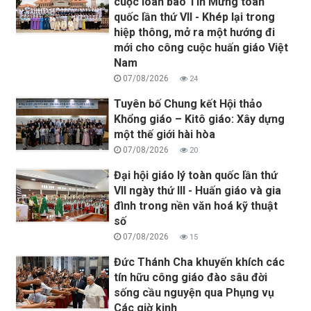
cuộc loan báo Tin Mừng toàn
quốc lần thứ VII - Khép lại trong
hiệp thông, mở ra một hướng đi
mới cho công cuộc huấn giáo Việt
Nam
07/08/2026
24
Tuyên bố Chung kết Hội thảo
Khổng giáo – Kitô giáo: Xây dựng
một thế giới hài hòa
07/08/2026
20
Đại hội giáo lý toàn quốc lần thứ
VII ngày thứ III - Huấn giáo và gia
đình trong nền văn hoá kỹ thuật
số
07/08/2026
15
Đức Thánh Cha khuyến khích các
tín hữu công giáo đào sâu đời
sống cầu nguyện qua Phụng vụ
Các giờ kinh