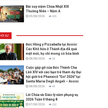
Bài suy niệm Chúa Nhật XIX
Thường Niên – Năm A
05/08/2026
425
HỜI SỰ
Đức Hồng y Pizzaballa tại Assisi:
Các Kitô hữu ở Thánh địa đã quá
mệt mỏi; họ chỉ mong có hòa bình
08/08/2026
32
Cuộc gặp gỡ của Đức Thánh Cha
Lêô XIV với các bạn trẻ tham dự Đại
hội giới trẻ Phanxicô "Go! 2026" tại
Santa Maria Degli Angeli – Assisi
08/08/2026
43
Lời Chúa và Giáo lý năm phụng vụ
2026 Tuần II tháng 8
07/08/2026
232