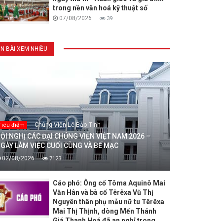
trong nền văn hoá kỹ thuật số
07/08/2026
39
IN BÀI XEM NHIỀU
Chủng Viện Lê Bảo Tịnh
Tiêu điểm
ỘI NGHỊ CÁC ĐẠI CHỦNG VIỆN VIỆT NAM 2026 –
GÀY LÀM VIỆC CUỐI CÙNG VÀ BẾ MẠC
02/08/2026
7123
Cáo phó: Ông cố Tôma Aquinô Mai
Văn Hân và bà cố Têrêxa Vũ Thị
Nguyên thân phụ mẫu nữ tu Têrêxa
Mai Thị Thịnh, dòng Mến Thánh
Giá Thanh Hoá đã an nghỉ trong