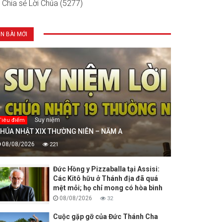
Chia sẻ Lời Chúa (5277)
IN BÀI MỚI
Suy niệm
Tiêu điểm
HÚA NHẬT XIX THƯỜNG NIÊN – NĂM A
08/08/2026
221
Đức Hồng y Pizzaballa tại Assisi:
Các Kitô hữu ở Thánh địa đã quá
mệt mỏi; họ chỉ mong có hòa bình
08/08/2026
32
Cuộc gặp gỡ của Đức Thánh Cha