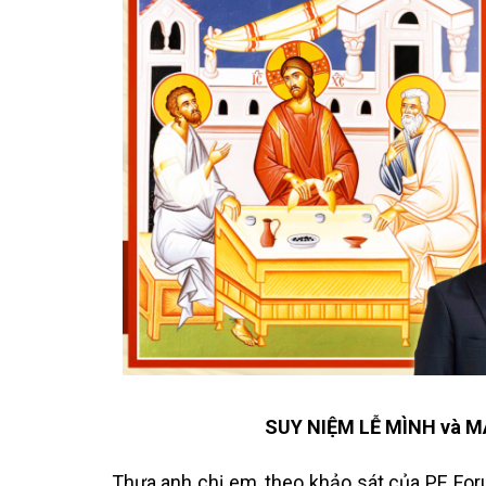
SUY NIỆM LỄ MÌNH và 
Thưa anh chị em, theo khảo sát của PE Foru