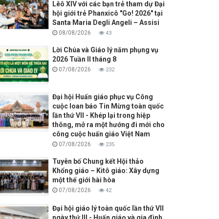
Lêô XIV với các bạn trẻ tham dự Đại
hội giới trẻ Phanxicô "Go! 2026" tại
Santa Maria Degli Angeli – Assisi
08/08/2026
43
Lời Chúa và Giáo lý năm phụng vụ
2026 Tuần II tháng 8
07/08/2026
232
Đại hội Huấn giáo phục vụ Công
cuộc loan báo Tin Mừng toàn quốc
lần thứ VII - Khép lại trong hiệp
thông, mở ra một hướng đi mới cho
công cuộc huấn giáo Việt Nam
07/08/2026
235
Tuyên bố Chung kết Hội thảo
Khổng giáo – Kitô giáo: Xây dựng
một thế giới hài hòa
07/08/2026
42
Đại hội giáo lý toàn quốc lần thứ VII
ngày thứ III - Huấn giáo và gia đình