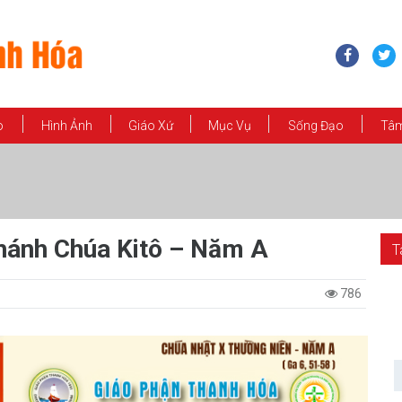
o
Hình Ảnh
Giáo Xứ
Mục Vụ
Sống Đạo
Tâm
hánh Chúa Kitô – Năm A
T
786