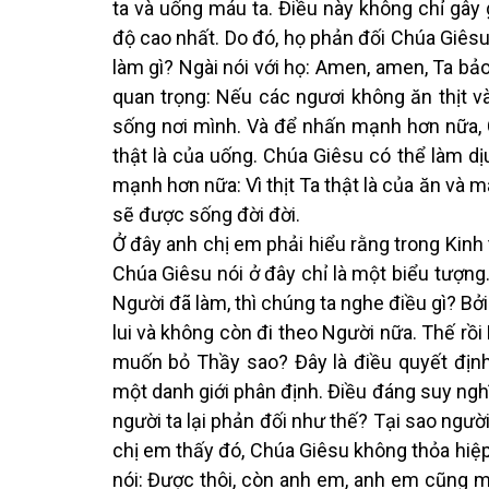
ta và uống máu ta. Điều này không chỉ gây
độ cao nhất. Do đó, họ phản đối Chúa Giêsu
làm gì? Ngài nói với họ: Amen, amen, Ta bảo
quan trọng: Nếu các ngươi không ăn thịt 
sống nơi mình. Và để nhấn mạnh hơn nữa, Ch
thật là của uống. Chúa Giêsu có thể làm dị
mạnh hơn nữa: Vì thịt Ta thật là của ăn và m
sẽ được sống đời đời.
Ở đây anh chị em phải hiểu rằng trong Kinh
Chúa Giêsu nói ở đây chỉ là một biểu tượng
Người đã làm, thì chúng ta nghe điều gì? Bở
lui và không còn đi theo Người nữa. Thế r
muốn bỏ Thầy sao? Đây là điều quyết địn
một danh giới phân định. Điều đáng suy nghĩ 
người ta lại phản đối như thế? Tại sao ngườ
chị em thấy đó, Chúa Giêsu không thỏa hiệ
nói: Được thôi, còn anh em, anh em cũng m