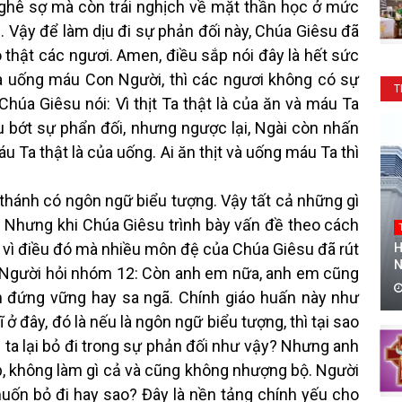
 ghê sợ mà còn trái nghịch về mặt thần học ở mức
. Vậy để làm dịu đi sự phản đối này, Chúa Giêsu đã
 thật các ngươi. Amen, điều sắp nói đây là hết sức
và uống máu Con Người, thì các ngươi không có sự
T
úa Giêsu nói: Vì thịt Ta thật là của ăn và máu Ta
u bớt sự phẩn đối, nhưng ngược lại, Ngài còn nhấn
áu Ta thật là của uống. Ai ăn thịt và uống máu Ta thì
 thánh có ngôn ngữ biểu tượng. Vậy tất cả những gì
. Nhưng khi Chúa Giêsu trình bày vấn đề theo cách
i vì điều đó mà nhiều môn đệ của Chúa Giêsu đã rút
H
N
ồi Người hỏi nhóm 12: Còn anh em nữa, anh em cũng
h đứng vững hay sa ngã. Chính giáo huấn này như
ở đây, đó là nếu là ngôn ngữ biểu tượng, thì tại sao
i ta lại bỏ đi trong sự phản đối như vậy? Nhưng anh
p, không làm gì cả và cũng không nhượng bộ. Người
uốn bỏ đi hay sao? Đây là nền tảng chính yếu cho