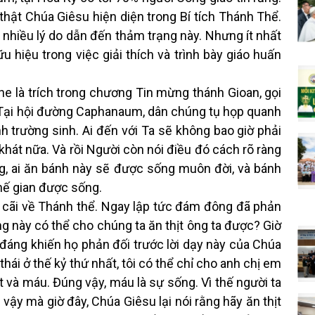
thật Chúa Giêsu hiện diện trong Bí tích Thánh Thể.
nhiều lý do dẫn đến thảm trạng này. Nhưng ít nhất
 hiệu trong việc giải thích và trình bày giáo huấn
e là trích trong chương Tin mừng thánh Gioan, gọi
 Tại hội đường Caphanaum, dân chúng tụ họp quanh
h trường sinh. Ai đến với Ta sẽ không bao giờ phải
 khát nữa. Và rồi Người còn nói điều đó cách rõ ràng
ng, ai ăn bánh này sẽ được sống muôn đời, và bánh
thế gian được sống.
 cãi về Thánh thể. Ngay lập tức đám đông đã phản
g này có thể cho chúng ta ăn thịt ông ta được? Giờ
h đáng khiến họ phản đối trước lời dạy này của Chúa
thái ở thế kỷ thứ nhất, tôi có thể chỉ cho anh chị em
và máu. Đúng vậy, máu là sự sống. Vì thế người ta
vậy mà giờ đây, Chúa Giêsu lại nói rằng hãy ăn thịt