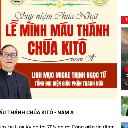
T
C
MÁU THÁNH CHÚA KITÔ - NĂM A
m, tại Hoa Kỳ có tới 70% người Công giáo tin rằng: