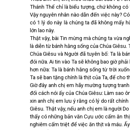
Thánh Thể chỉ là biểu tượng, chứ không có 
Vậy nguyên nhân nào dẫn đến việc này? Có 
có 1 lý do này là chúng ta đã không mấy hữu
lớn lao này.
Thật vậy, bài Tin mừng mà chúng ta vừa ngh
là diễn từ bánh hằng sống của Chúa Giêsu.
Chúa Giêsu và Người đã tuyên bố: Ta là bán
đói nữa. Ai tin vào Ta sẽ không bao giờ phải
hơn nữa: Ta là bánh hằng sống từ trời xuố
Ta sẽ ban tặng chính là thịt của Ta, để cho 
Giờ đây anh chị em hãy mường tượng tranh
đối cách nói ấy của Chúa Giêsu: Làm sao ôn
xin anh chị em lưu ý rằng có lý do rất chín
Giêsu. Thật vậy, nếu anh chị em là người Do 
thấy có những bản văn Cựu ước cấm ăn thịt 
nghiêm cấm triệt để việc ăn thịt và máu. Ấy 