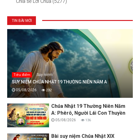
Chia sẻ Lời Chúa (5277)
TIN BÀI MỚI
Suy niệm
Tiêu điểm
SUY NIỆM CHÚA NHẬT 19 THƯỜNG NIÊN NĂM A
05/08/2026
232
Chúa Nhật 19 Thường Niên Năm
A: Phêrô, Người Lái Con Thuyền
05/08/2026
136
Bài suy niệm Chúa Nhật XIX