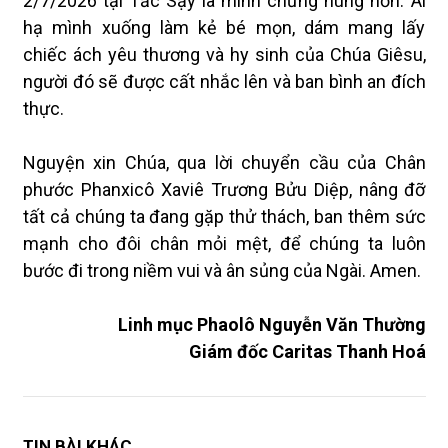
2/7/2026 tại Tắc Sậy là minh chứng hùng hồn: Ai
hạ mình xuống làm kẻ bé mọn, dám mang lấy
chiếc ách yêu thương và hy sinh của Chúa Giêsu,
người đó sẽ được cất nhắc lên và ban bình an đích
thực.
Nguyện xin Chúa, qua lời chuyển cầu của Chân
phước Phanxicô Xaviê Trương Bửu Diệp, nâng đỡ
tất cả chúng ta đang gặp thử thách, ban thêm sức
mạnh cho đôi chân mỏi mệt, để chúng ta luôn
bước đi trong niềm vui và ân sủng của Ngài. Amen.
Linh mục Phaolô Nguyễn Văn Thường
Giám đốc Caritas Thanh Hoá
TIN BÀI KHÁC