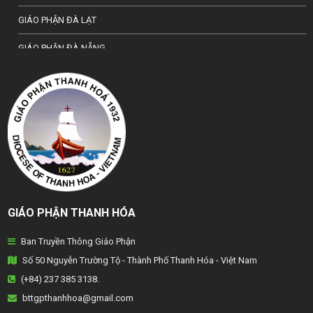
GIÁO PHẬN ĐÀ LẠT
GIÁO PHẬN ĐÀ NẴNG
TỔNG GIÁO PHẬN HÀ NỘI
GIÁO PHẬN HẢI PHÒNG
TỔNG GIÁO PHẬN HUẾ
GIÁO PHẬN HƯNG HOÁ
GIÁO PHẬN KON TUM
GIÁO PHẬN THANH HÓA
GIÁO PHẬN LẠNG SƠN
Ban Truyền Thông Giáo Phận
GIÁO PHẬN LONG XUYÊN
Số 50 Nguyễn Trường Tộ - Thành Phố Thanh Hóa - Việt Nam
GIÁO PHẬN NHA TRANG
(+84) 237 385 3138.
bttgpthanhhoa@gmail.com
GIÁO PHẬN PHAN THIẾT