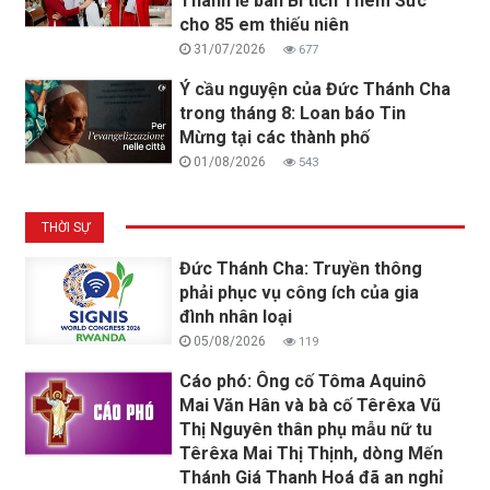
Thánh lễ ban Bí tích Thêm Sức
cho 85 em thiếu niên
31/07/2026
677
Ý cầu nguyện của Đức Thánh Cha
trong tháng 8: Loan báo Tin
Mừng tại các thành phố
01/08/2026
543
THỜI SỰ
Đức Thánh Cha: Truyền thông
phải phục vụ công ích của gia
đình nhân loại
05/08/2026
119
Cáo phó: Ông cố Tôma Aquinô
Mai Văn Hân và bà cố Têrêxa Vũ
Thị Nguyên thân phụ mẫu nữ tu
Têrêxa Mai Thị Thịnh, dòng Mến
Thánh Giá Thanh Hoá đã an nghỉ