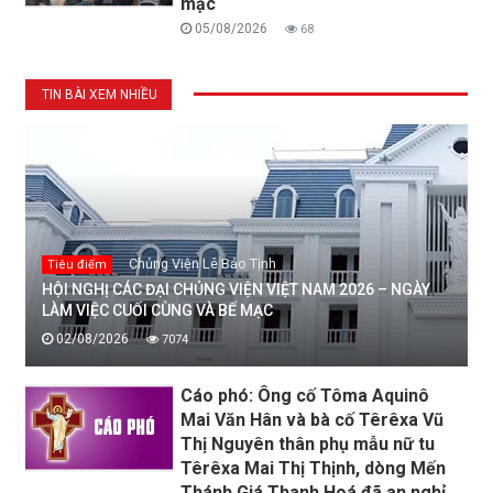
mạc
05/08/2026
68
TIN BÀI XEM NHIỀU
Chủng Viện Lê Bảo Tịnh
Tiêu điểm
HỘI NGHỊ CÁC ĐẠI CHỦNG VIỆN VIỆT NAM 2026 – NGÀY
LÀM VIỆC CUỐI CÙNG VÀ BẾ MẠC
02/08/2026
7074
Cáo phó: Ông cố Tôma Aquinô
Mai Văn Hân và bà cố Têrêxa Vũ
Thị Nguyên thân phụ mẫu nữ tu
Têrêxa Mai Thị Thịnh, dòng Mến
Thánh Giá Thanh Hoá đã an nghỉ