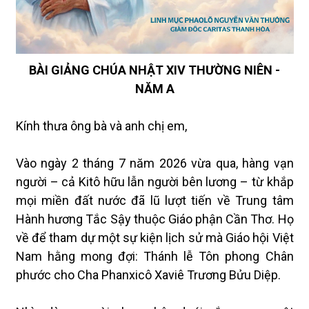
BÀI GIẢNG CHÚA NHẬT XIV THƯỜNG NIÊN -
NĂM A
Kính thưa ông bà và anh chị em,
Vào ngày 2 tháng 7 năm 2026 vừa qua, hàng vạn
người – cả Kitô hữu lẫn người bên lương – từ khắp
mọi miền đất nước đã lũ lượt tiến về Trung tâm
Hành hương Tắc Sậy thuộc Giáo phận Cần Thơ. Họ
về để tham dự một sự kiện lịch sử mà Giáo hội Việt
Nam hằng mong đợi: Thánh lễ Tôn phong Chân
phước cho Cha Phanxicô Xaviê Trương Bửu Diệp.