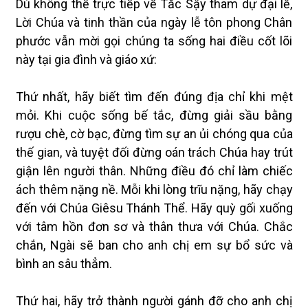
Dù không thể trực tiếp về Tắc Sậy tham dự đại lễ,
Lời Chúa và tinh thần của ngày lễ tôn phong Chân
phước vẫn mời gọi chúng ta sống hai điều cốt lõi
này tại gia đình và giáo xứ:
Thứ nhất, hãy biết tìm đến đúng địa chỉ khi mệt
mỏi. Khi cuộc sống bế tắc, đừng giải sầu bằng
rượu chè, cờ bạc, đừng tìm sự an ủi chóng qua của
thế gian, và tuyệt đối đừng oán trách Chúa hay trút
giận lên người thân. Những điều đó chỉ làm chiếc
ách thêm nặng nề. Mỗi khi lòng trĩu nặng, hãy chạy
đến với Chúa Giêsu Thánh Thể. Hãy quỳ gối xuống
với tâm hồn đơn sơ và thân thưa với Chúa. Chắc
chắn, Ngài sẽ ban cho anh chị em sự bổ sức và
bình an sâu thẳm.
Thứ hai, hãy trở thành người gánh đỡ cho anh chị