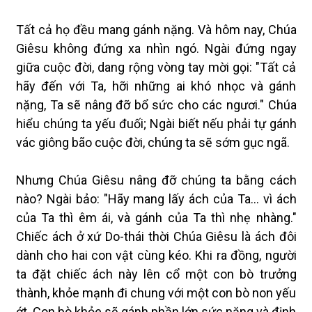
Tất cả họ đều mang gánh nặng. Và hôm nay, Chúa
Giêsu không đứng xa nhìn ngó. Ngài đứng ngay
giữa cuộc đời, dang rộng vòng tay mời gọi: "Tất cả
hãy đến với Ta, hỡi những ai khó nhọc và gánh
nặng, Ta sẽ nâng đỡ bổ sức cho các ngươi." Chúa
hiểu chúng ta yếu đuối; Ngài biết nếu phải tự gánh
vác giông bão cuộc đời, chúng ta sẽ sớm gục ngã.
Nhưng Chúa Giêsu nâng đỡ chúng ta bằng cách
nào? Ngài bảo: "Hãy mang lấy ách của Ta... vì ách
của Ta thì êm ái, và gánh của Ta thì nhẹ nhàng."
Chiếc ách ở xứ Do-thái thời Chúa Giêsu là ách đôi
dành cho hai con vật cùng kéo. Khi ra đồng, người
ta đặt chiếc ách này lên cổ một con bò trưởng
thành, khỏe mạnh đi chung với một con bò non yếu
ớt. Con bò khỏe sẽ gánh phần lớn sức nặng và định