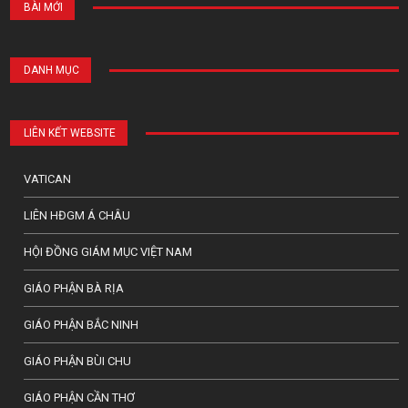
BÀI MỚI
DANH MỤC
LIÊN KẾT WEBSITE
VATICAN
LIÊN HĐGM Á CHÂU
HỘI ĐỒNG GIÁM MỤC VIỆT NAM
GIÁO PHẬN BÀ RỊA
GIÁO PHẬN BẮC NINH
GIÁO PHẬN BÙI CHU
GIÁO PHẬN CẦN THƠ