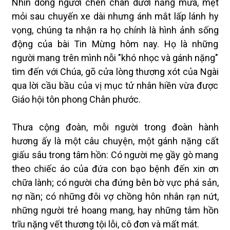
Nhìn dòng người chen chân dưới nắng mưa, mệt
mỏi sau chuyến xe dài nhưng ánh mắt lấp lánh hy
vọng, chúng ta nhận ra họ chính là hình ảnh sống
động của bài Tin Mừng hôm nay. Họ là những
người mang trên mình nỗi "khó nhọc và gánh nặng"
tìm đến với Chúa, gõ cửa lòng thương xót của Ngài
qua lời cầu bầu của vị mục tử nhân hiền vừa được
Giáo hội tôn phong Chân phước.
Thưa cộng đoàn, mỗi người trong đoàn hành
hương ấy là một câu chuyện, một gánh nặng cất
giấu sâu trong tâm hồn: Có người mẹ gầy gò mang
theo chiếc áo của đứa con bạo bệnh đến xin ơn
chữa lành; có người cha đứng bên bờ vực phá sản,
nợ nần; có những đôi vợ chồng hôn nhân rạn nứt,
những người trẻ hoang mang, hay những tâm hồn
trĩu nặng vết thương tội lỗi, cô đơn và mất mát.