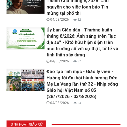
Thánh Cha tháng 8/2026: Cầu
nguyện cho việc loan báo Tin
mừng tại phố thị
04/08/2026
62
Ủy ban Giáo dân - Thường huấn
tháng 8/2026: Ánh sáng trên “lục
địa số” - Kitô hữu hiện diện trên
môi trường số với sự thật, tử tế và
tinh thần xây dựng
04/08/2026
57
Đào tạo linh mục - Giáo lý viên -
Hướng tới đại hội hành hương Đức
Mẹ La Vang lần thứ 32 - Nhịp sống
Giáo hội Việt Nam số 85
(28/7/2026 - 03/8/2026)
04/08/2026
64
SINH HOẠT GIÁO XỨ