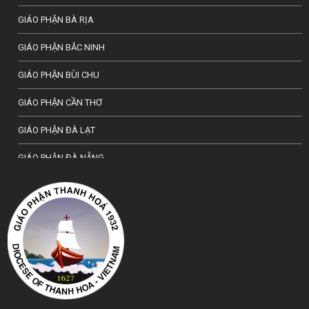
GIÁO PHẬN BÀ RỊA
GIÁO PHẬN BẮC NINH
GIÁO PHẬN BÙI CHU
GIÁO PHẬN CẦN THƠ
GIÁO PHẬN ĐÀ LẠT
GIÁO PHẬN ĐÀ NẴNG
TỔNG GIÁO PHẬN HÀ NỘI
GIÁO PHẬN HẢI PHÒNG
TỔNG GIÁO PHẬN HUẾ
GIÁO PHẬN HƯNG HOÁ
GIÁO PHẬN KON TUM