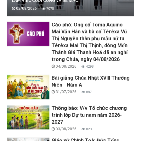
LÀM VIỆC CUỐI CÙNG VÀ BẾ MẠC
02/08/2026
7075
Cáo phó: Ông cố Tôma Aquinô
Mai Văn Hân và bà cố Têrêxa Vũ
Thị Nguyên thân phụ mẫu nữ tu
Têrêxa Mai Thị Thịnh, dòng Mến
Thánh Giá Thanh Hoá đã an nghỉ
trong Chúa, ngày 04/08/2026
04/08/2026
4298
Bài giảng Chúa Nhật XVIII Thường
Niên - Năm A
31/07/2026
887
Thông báo: V/v Tổ chức chương
trình lớp Dự tu nam năm 2026-
2027
03/08/2026
820
Giáo xứ Chính Toà: Đức Tổng