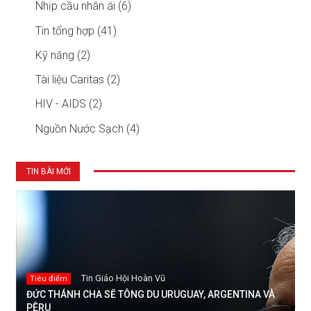
Nhịp cầu nhân ái (6)
Tin tổng hợp (41)
Kỹ năng (2)
Tài liệu Caritas (2)
HIV - AIDS (2)
Nguồn Nước Sạch (4)
TIN BÀI MỚI
Tin Giáo Hội Hoàn Vũ
Tiêu điểm
ĐỨC THÁNH CHA SẼ TÔNG DU URUGUAY, ARGENTINA VÀ
PÊRU