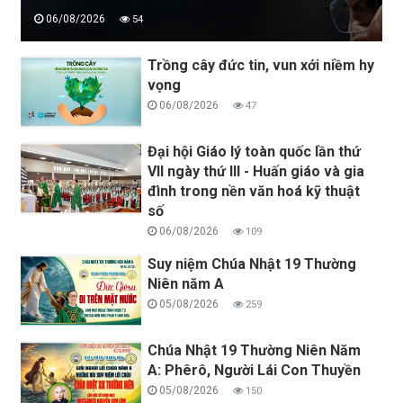
06/08/2026
54
Trồng cây đức tin, vun xới niềm hy
vọng
06/08/2026
47
Đại hội Giáo lý toàn quốc lần thứ
VII ngày thứ III - Huấn giáo và gia
đình trong nền văn hoá kỹ thuật
số
06/08/2026
109
Suy niệm Chúa Nhật 19 Thường
Niên năm A
05/08/2026
259
Chúa Nhật 19 Thường Niên Năm
A: Phêrô, Người Lái Con Thuyền
05/08/2026
150