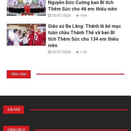
Nguyễn Đức Cường ban Bí tích
Thêm Sức cho 46 em thiếu niên
23/07/2026
1439
Giáo xứ Ba Làng: Thánh lễ bế mạc
tuần chầu Thánh Thể và ban Bí
tích Thêm Sức cho 134 em thiếu
niên
20/07/2026
1146
HÌNH ẢNH
BÀI MỚI
DANH MỤC