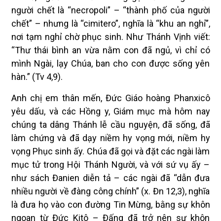
người chết là “necropoli” – “thành phố của người
chết” – nhưng là “cimitero”, nghĩa là “khu an nghỉ”,
nơi tạm nghỉ chờ phục sinh. Như Thánh Vịnh viết:
“Thư thái bình an vừa nằm con đã ngủ, vì chỉ có
mình Ngài, lạy Chúa, ban cho con được sống yên
hàn.” (Tv 4,9).
Anh chị em thân mến, Đức Giáo hoàng Phanxicô
yêu dấu, và các Hồng y, Giám mục mà hôm nay
chúng ta dâng Thánh lễ cầu nguyện, đã sống, đã
làm chứng và đã dạy niềm hy vọng mới, niềm hy
vọng Phục sinh ấy. Chúa đã gọi và đặt các ngài làm
mục tử trong Hội Thánh Người, và với sứ vụ ấy –
như sách Đanien diễn tả – các ngài đã “dẫn đưa
nhiều người về đàng công chính” (x. Đn 12,3), nghĩa
là đưa họ vào con đường Tin Mừng, bằng sự khôn
ngoan từ Đức Kitô – Đấng đã trở nên sự khôn