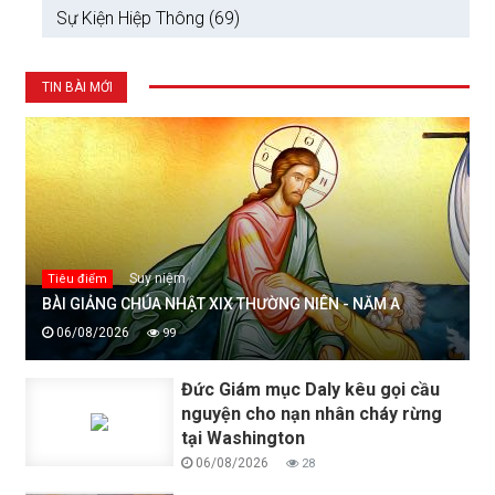
Sự Kiện Hiệp Thông (69)
TIN BÀI MỚI
Suy niệm
Tiêu điểm
BÀI GIẢNG CHÚA NHẬT XIX THƯỜNG NIÊN - NĂM A
06/08/2026
99
Đức Giám mục Daly kêu gọi cầu
nguyện cho nạn nhân cháy rừng
tại Washington
06/08/2026
28