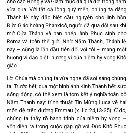
cho các Hồng y và Giám mục đã qua đời trong năm
vừa qua. Với tất cả lòng quý mến, chúng ta dâng
Thánh lễ này đặc biệt cầu nguyện cho linh hồn
Đức Giáo hoàng Phanxicô, người đã qua đời sau khi
mở Cửa Thánh và ban phép lành Phục sinh cho
Roma và toàn thế giới. Nhờ Năm Thánh, Thánh lễ
này – cũng là lần đầu tiên đối với tôi – mang một
hương vị đặc biệt: hương vị của niềm hy vọng Kitô
giáo.
Lời Chúa mà chúng ta vừa nghe đã soi sáng chúng
ta. Trước hết, qua một hình ảnh Kinh Thánh hết sức
sống động, có thể xem là tóm kết ý nghĩa toàn bộ
Năm Thánh này: trình thuật Tin Mừng Luca về hai
môn đệ trên đường Emmau (x. Lc 24,13-35). Ở đó,
chúng ta thấy rõ hành trình của niềm hy vọng –
vốn diễn ra trong cuộc gặp gỡ với Đức Kitô Phục