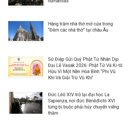
humanitas'
Hàng trăm nhà thờ mở cửa trong
“Đêm các nhà thờ” tại châu Âu
Sứ Điệp Gửi Quý Phật Tử Nhân Dịp
Đại Lễ Vasak 2026: Phật Tử Và Ki-tô
Hữu Vì Một Nền Hòa Bình “Phi Vũ
Khí Và Giải Trừ Vũ Khí'
Đức Lêô XIV trở lại đại học La
Sapienza, nơi đức Bênêđictô XVI
từng bị buộc phải hủy chuyến viếng
thăm