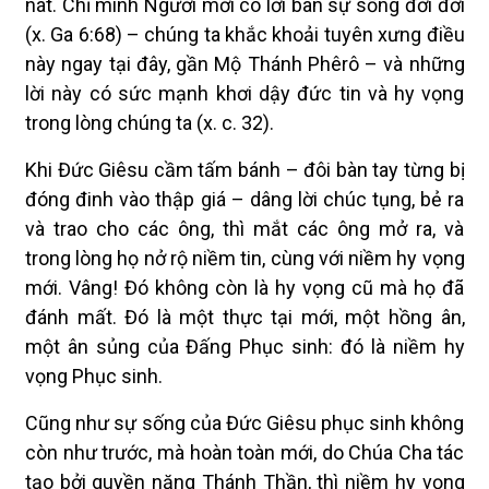
nát. Chỉ mình Người mới có lời ban sự sống đời đời
(x. Ga 6:68) – chúng ta khắc khoải tuyên xưng điều
này ngay tại đây, gần Mộ Thánh Phêrô – và những
lời này có sức mạnh khơi dậy đức tin và hy vọng
trong lòng chúng ta (x. c. 32).
Khi Đức Giêsu cầm tấm bánh – đôi bàn tay từng bị
đóng đinh vào thập giá – dâng lời chúc tụng, bẻ ra
và trao cho các ông, thì mắt các ông mở ra, và
trong lòng họ nở rộ niềm tin, cùng với niềm hy vọng
mới. Vâng! Đó không còn là hy vọng cũ mà họ đã
đánh mất. Đó là một thực tại mới, một hồng ân,
một ân sủng của Đấng Phục sinh: đó là niềm hy
vọng Phục sinh.
Cũng như sự sống của Đức Giêsu phục sinh không
còn như trước, mà hoàn toàn mới, do Chúa Cha tác
tạo bởi quyền năng Thánh Thần, thì niềm hy vọng