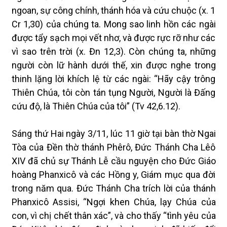
ngoan, sự công chính, thánh hóa và cứu chuộc (x. 1
Cr 1,30) của chúng ta. Mong sao linh hồn các ngài
được tẩy sạch mọi vết nhơ, và được rực rỡ như các
vì sao trên trời (x. Đn 12,3). Còn chúng ta, những
người còn lữ hành dưới thế, xin được nghe trong
thinh lặng lời khích lệ từ các ngài: “Hãy cậy trông
Thiên Chúa, tôi còn tán tụng Người, Người là Đấng
cứu độ, là Thiên Chúa của tôi” (Tv 42,6.12).
Sáng thứ Hai ngày 3/11, lúc 11 giờ tại bàn thờ Ngai
Tòa của Đền thờ thánh Phêrô, Đức Thánh Cha Lêô
XIV đã chủ sự Thánh Lễ cầu nguyện cho Đức Giáo
hoàng Phanxicô và các Hồng y, Giám mục qua đời
trong năm qua. Đức Thánh Cha trích lời của thánh
Phanxicô Assisi, “Ngợi khen Chúa, lạy Chúa của
con, vì chị chết thân xác”, và cho thấy “tình yêu của