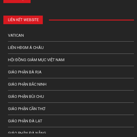
LIÊN KẾT WEBSITE
VATICAN
LIÊN HĐGM Á CHÂU
HỘI ĐỒNG GIÁM MỤC VIỆT NAM
GIÁO PHẬN BÀ RỊA
GIÁO PHẬN BẮC NINH
GIÁO PHẬN BÙI CHU
GIÁO PHẬN CẦN THƠ
GIÁO PHẬN ĐÀ LẠT
GIÁO PHẬN ĐÀ NẴNG