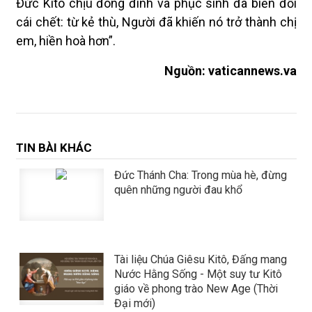
Đức Kitô chịu đóng đinh và phục sinh đã biến đổi
cái chết: từ kẻ thù, Người đã khiến nó trở thành chị
em, hiền hoà hơn”.
Nguồn: vaticannews.va
TIN BÀI KHÁC
Đức Thánh Cha: Trong mùa hè, đừng
quên những người đau khổ
Tài liệu Chúa Giêsu Kitô, Đấng mang
Nước Hằng Sống - Một suy tư Kitô
giáo về phong trào New Age (Thời
Đại mới)