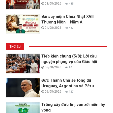
03/08/2026
485
Bài suy niệm Chúa Nhật XVIII
Thương Niên – Năm A
01/08/2026
437
THỜI SỰ
Tiếp kiến chung (5/8): Lời cầu
nguyện phụng vụ của Giáo hội
06/08/2026
90
Đức Thánh Cha sẽ tông du
Uruguay, Argentina và Pêru
06/08/2026
127
Trồng cây đức tin, vun xới niềm hy
vọng