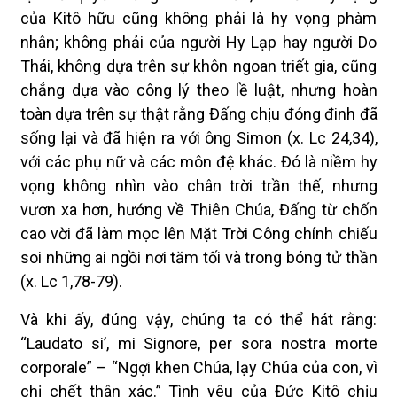
của Kitô hữu cũng không phải là hy vọng phàm
nhân; không phải của người Hy Lạp hay người Do
Thái, không dựa trên sự khôn ngoan triết gia, cũng
chẳng dựa vào công lý theo lề luật, nhưng hoàn
toàn dựa trên sự thật rằng Đấng chịu đóng đinh đã
sống lại và đã hiện ra với ông Simon (x. Lc 24,34),
với các phụ nữ và các môn đệ khác. Đó là niềm hy
vọng không nhìn vào chân trời trần thế, nhưng
vươn xa hơn, hướng về Thiên Chúa, Đấng từ chốn
cao vời đã làm mọc lên Mặt Trời Công chính chiếu
soi những ai ngồi nơi tăm tối và trong bóng tử thần
(x. Lc 1,78-79).
Và khi ấy, đúng vậy, chúng ta có thể hát rằng:
“Laudato si’, mi Signore, per sora nostra morte
corporale” – “Ngợi khen Chúa, lạy Chúa của con, vì
chị chết thân xác.” Tình yêu của Đức Kitô chịu