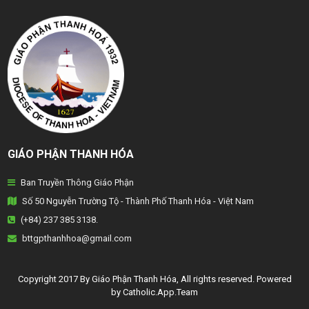
TỔNG GIÁO PHẬN HÀ NỘI
GIÁO PHẬN HẢI PHÒNG
TỔNG GIÁO PHẬN HUẾ
GIÁO PHẬN HƯNG HOÁ
GIÁO PHẬN KON TUM
GIÁO PHẬN THANH HÓA
GIÁO PHẬN LẠNG SƠN
Ban Truyền Thông Giáo Phận
GIÁO PHẬN LONG XUYÊN
Số 50 Nguyễn Trường Tộ - Thành Phố Thanh Hóa - Việt Nam
GIÁO PHẬN NHA TRANG
(+84) 237 385 3138.
bttgpthanhhoa@gmail.com
GIÁO PHẬN PHAN THIẾT
GIÁO PHẬN PHÁT DIỆM
Copyright 2017 By Giáo Phận Thanh Hóa, All rights reserved. Powered
by Catholic.App.Team
GIÁO PHẬN QUI NHƠN