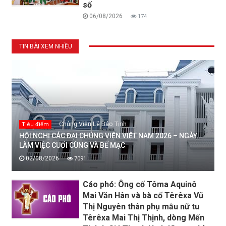
số
06/08/2026
174
TIN BÀI XEM NHIỀU
Chủng Viện Lê Bảo Tịnh
Tiêu điểm
HỘI NGHỊ CÁC ĐẠI CHỦNG VIỆN VIỆT NAM 2026 – NGÀY
LÀM VIỆC CUỐI CÙNG VÀ BẾ MẠC
02/08/2026
7091
Cáo phó: Ông cố Tôma Aquinô
Mai Văn Hân và bà cố Têrêxa Vũ
Thị Nguyên thân phụ mẫu nữ tu
Têrêxa Mai Thị Thịnh, dòng Mến