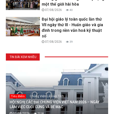
một thế giới hài hòa
07/08/2026
40
Đại hội giáo lý toàn quốc lần thứ
VII ngày thứ III - Huấn giáo và gia
đình trong nền văn hoá kỹ thuật
số
07/08/2026
39
TIN BÀI XEM NHIỀU
Chủng Viện Lê Bảo Tịnh
Tiêu điểm
HỘI NGHỊ CÁC ĐẠI CHỦNG VIỆN VIỆT NAM 2026 – NGÀY
LÀM VIỆC CUỐI CÙNG VÀ BẾ MẠC
02/08/2026
7118