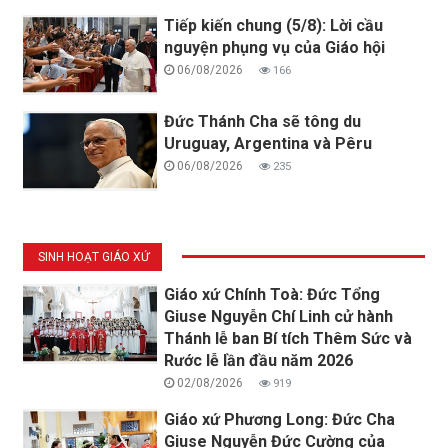
Tiếp kiến chung (5/8): Lời cầu
nguyện phụng vụ của Giáo hội
06/08/2026
166
Đức Thánh Cha sẽ tông du
Uruguay, Argentina và Pêru
06/08/2026
235
SINH HOẠT GIÁO XỨ
Giáo xứ Chính Toà: Đức Tổng
Giuse Nguyễn Chí Linh cử hành
Thánh lễ ban Bí tích Thêm Sức và
Rước lễ lần đầu năm 2026
02/08/2026
919
Giáo xứ Phương Long: Đức Cha
Giuse Nguyễn Đức Cường của