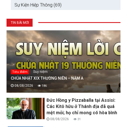
Sự Kiện Hiệp Thông (69)
TIN BÀI MỚI
Suy niệm
Tiêu điểm
CHÚA NHẬT XIX THƯỜNG NIÊN – NĂM A
08/08/2026
186
Đức Hồng y Pizzaballa tại Assisi:
Các Kitô hữu ở Thánh địa đã quá
mệt mỏi; họ chỉ mong có hòa bình
08/08/2026
31