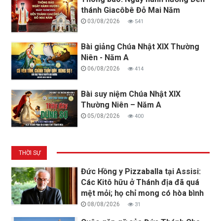
thánh Giacôbê Đỗ Mai Năm
03/08/2026
541
Bài giảng Chúa Nhật XIX Thường
Niên - Năm A
06/08/2026
414
Bài suy niệm Chúa Nhật XIX
Thường Niên – Năm A
05/08/2026
400
THỜI SỰ
Đức Hồng y Pizzaballa tại Assisi:
Các Kitô hữu ở Thánh địa đã quá
mệt mỏi; họ chỉ mong có hòa bình
08/08/2026
31