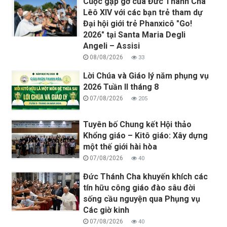
Cuộc gặp gỡ của Đức Thánh Cha
Lêô XIV với các bạn trẻ tham dự
Đại hội giới trẻ Phanxicô "Go!
2026" tại Santa Maria Degli
Angeli – Assisi
08/08/2026
33
Lời Chúa và Giáo lý năm phụng vụ
2026 Tuần II tháng 8
07/08/2026
205
Tuyên bố Chung kết Hội thảo
Khổng giáo – Kitô giáo: Xây dựng
một thế giới hài hòa
07/08/2026
40
Đức Thánh Cha khuyến khích các
tín hữu công giáo đào sâu đời
sống cầu nguyện qua Phụng vụ
Các giờ kinh
07/08/2026
40