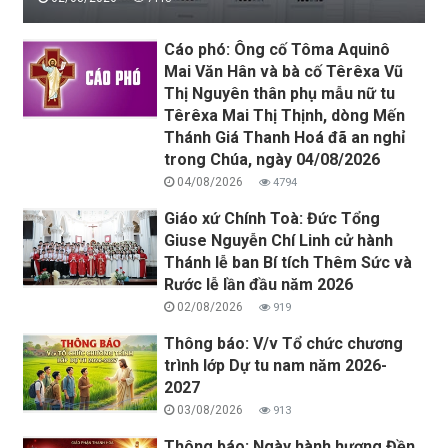
Cáo phó: Ông cố Tôma Aquinô
Mai Văn Hân và bà cố Têrêxa Vũ
Thị Nguyên thân phụ mẫu nữ tu
Têrêxa Mai Thị Thịnh, dòng Mến
Thánh Giá Thanh Hoá đã an nghỉ
trong Chúa, ngày 04/08/2026
04/08/2026
4794
Giáo xứ Chính Toà: Đức Tổng
Giuse Nguyễn Chí Linh cử hành
Thánh lễ ban Bí tích Thêm Sức và
Rước lễ lần đầu năm 2026
02/08/2026
919
Thông báo: V/v Tổ chức chương
trình lớp Dự tu nam năm 2026-
2027
03/08/2026
913
Thông báo: Ngày hành hương Đền