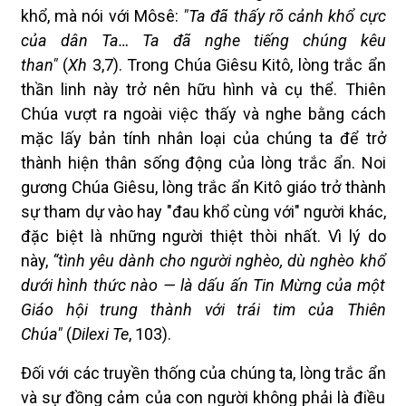
khổ, mà nói với Môsê:
"Ta đã thấy rõ cảnh khổ cực
của dân Ta… Ta đã nghe tiếng chúng kêu
than"
(
Xh
3,7). Trong Chúa Giêsu Kitô, lòng trắc ẩn
thần linh này trở nên hữu hình và cụ thể. Thiên
Chúa vượt ra ngoài việc thấy và nghe bằng cách
mặc lấy bản tính nhân loại của chúng ta để trở
thành hiện thân sống động của lòng trắc ẩn. Noi
gương Chúa Giêsu, lòng trắc ẩn Kitô giáo trở thành
sự tham dự vào hay "đau khổ cùng với" người khác,
đặc biệt là những người thiệt thòi nhất. Vì lý do
này,
“tình yêu dành cho người nghèo, dù nghèo khổ
dưới hình thức nào — là dấu ấn Tin Mừng của một
Giáo hội trung thành với trái tim của Thiên
Chúa"
(
Dilexi Te
, 103).
Đối với các truyền thống của chúng ta, lòng trắc ẩn
và sự đồng cảm của con người không phải là điều