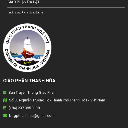
GIÁO PHẬN ĐÀ LẠT
GIÁO PHẬN ĐÀ NẴNG
TỔNG GIÁO PHẬN HÀ NỘI
GIÁO PHẬN HẢI PHÒNG
TỔNG GIÁO PHẬN HUẾ
GIÁO PHẬN HƯNG HOÁ
GIÁO PHẬN KON TUM
GIÁO PHẬN THANH HÓA
GIÁO PHẬN LẠNG SƠN
Ban Truyền Thông Giáo Phận
GIÁO PHẬN LONG XUYÊN
Số 50 Nguyễn Trường Tộ - Thành Phố Thanh Hóa - Việt Nam
GIÁO PHẬN NHA TRANG
(+84) 237 385 3138.
bttgpthanhhoa@gmail.com
GIÁO PHẬN PHAN THIẾT
GIÁO PHẬN PHÁT DIỆM