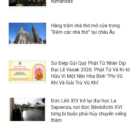
humanitas'
Hàng trăm nhà thờ mở cửa trong
“Đêm các nhà thờ” tại châu Âu
Sứ Điệp Gửi Quý Phật Tử Nhân Dịp
Đại Lễ Vasak 2026: Phật Tử Và Ki-tô
Hữu Vì Một Nền Hòa Bình “Phi Vũ
Khí Và Giải Trừ Vũ Khí'
Đức Lêô XIV trở lại đại học La
Sapienza, nơi đức Bênêđictô XVI
từng bị buộc phải hủy chuyến viếng
thăm