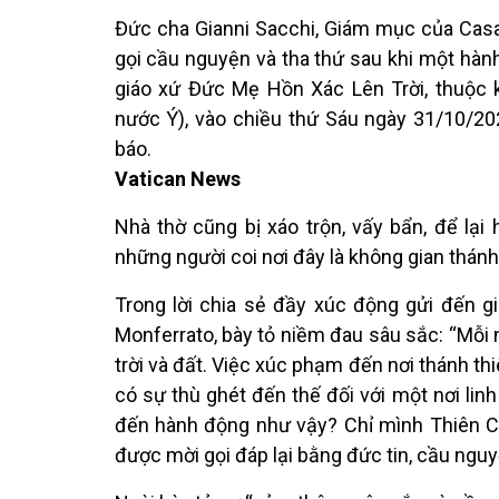
Đức cha Gianni Sacchi, Giám mục của Casa
gọi cầu nguyện và tha thứ sau khi một hành
giáo xứ Đức Mẹ Hồn Xác Lên Trời, thuộc 
nước Ý), vào chiều thứ Sáu ngày 31/10/20
báo.
Vatican News
Nhà thờ cũng bị xáo trộn, vấy bẩn, để lại
những người coi nơi đây là không gian thánh
Trong lời chia sẻ đầy xúc động gửi đến g
Monferrato, bày tỏ niềm đau sâu sắc: “Mỗi n
trời và đất. Việc xúc phạm đến nơi thánh th
có sự thù ghét đến thế đối với một nơi lin
đến hành động như vậy? Chỉ mình Thiên Ch
được mời gọi đáp lại bằng đức tin, cầu nguy