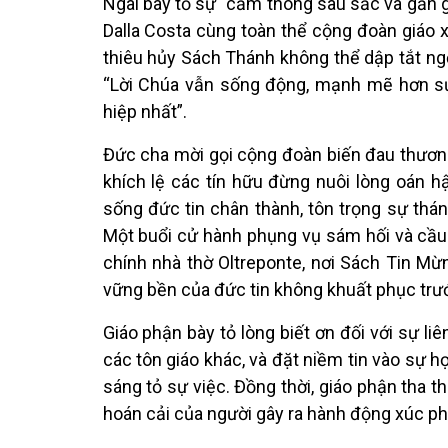
Ngài bày tỏ sự “cảm thông sâu sắc và gần gũ
Dalla Costa cùng toàn thể cộng đoàn giáo 
thiêu hủy Sách Thánh không thể dập tắt ngọ
“Lời Chúa vẫn sống động, mạnh mẽ hơn sự 
hiệp nhất”.
Đức cha mời gọi cộng đoàn biến đau thương 
khích lệ các tín hữu đừng nuôi lòng oán hậ
sống đức tin chân thành, tôn trọng sự thá
Một buổi cử hành phụng vụ sám hối và cầu 
chính nhà thờ Oltreponte, nơi Sách Tin Mừ
vững bền của đức tin không khuất phục trư
Giáo phận bày tỏ lòng biết ơn đối với sự li
các tôn giáo khác, và đặt niềm tin vào sự 
sáng tỏ sự việc. Đồng thời, giáo phận tha t
hoán cải của người gây ra hành động xúc ph