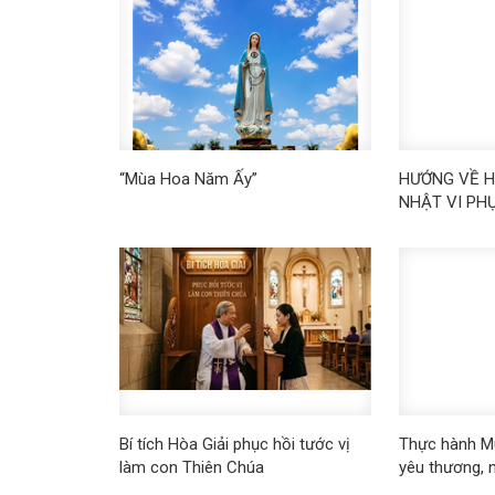
“Mùa Hoa Năm Ấy”
HƯỚNG VỀ H
NHẬT VI PH
Bí tích Hòa Giải phục hồi tước vị
Thực hành Mù
làm con Thiên Chúa
yêu thương, n