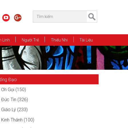
 Linh
Người Trẻ
Thiếu Nhi
Tài Liệu
ống Đạo
Ơn Gọi (150)
Đức Tin (326)
Giáo Lý (233)
Kinh Thánh (100)