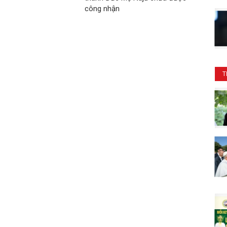
công nhận
T