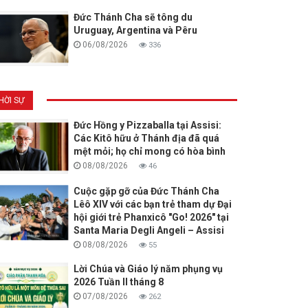
Đức Thánh Cha sẽ tông du
Uruguay, Argentina và Pêru
06/08/2026
336
HỜI SỰ
Đức Hồng y Pizzaballa tại Assisi:
Các Kitô hữu ở Thánh địa đã quá
mệt mỏi; họ chỉ mong có hòa bình
08/08/2026
46
Cuộc gặp gỡ của Đức Thánh Cha
Lêô XIV với các bạn trẻ tham dự Đại
hội giới trẻ Phanxicô "Go! 2026" tại
Santa Maria Degli Angeli – Assisi
08/08/2026
55
Lời Chúa và Giáo lý năm phụng vụ
2026 Tuần II tháng 8
07/08/2026
262