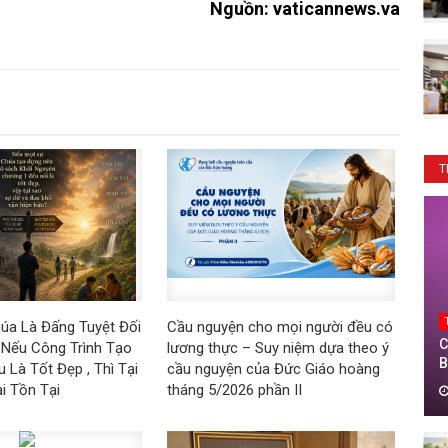
Nguồn:
vaticannews.va
T
úa Là Đấng Tuyệt Đối
Cầu nguyện cho mọi người đều có
C
 Nếu Công Trình Tạo
lương thực – Suy niệm dựa theo ý
B
 Là Tốt Đẹp , Thì Tại
cầu nguyện của Đức Giáo hoàng
T
i Tồn Tại
tháng 5/2026 phần II
T
0