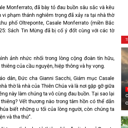
le Monferrato, đã bày tỏ đau buồn sâu sắc và kêu
 vi phạm thánh nghiêm trọng đã xảy ra tại nhà thờ
khu phố Oltreponte, Casale Monferrato (miền Bắc
25: Sách Tin Mừng đã bị cố ý đốt cùng với các tờ
T
 hình ảnh nhức nhối trong lòng cộng đoàn tín hữu,
 thiêng của cầu nguyện, hiệp thông và hy vọng.
iáo dân, Đức cha Gianni Sacchi, Giám mục Casale
hà thờ là nhà của Thiên Chúa và là nơi gặp gỡ giữa
iêng này làm chúng ta vô cùng đau buồn. Tại sao lại
C
h thiêng? Vết thương nào trong tâm hồn có thể dẫn
úa biết những u tối của lòng người, còn chúng ta
ện và tha thứ”.