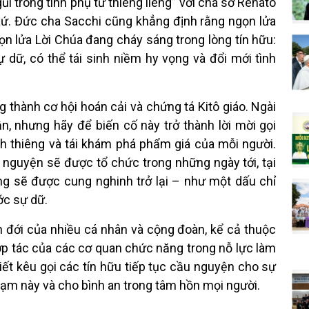
i trong tình phụ tử thiêng liêng”
với cha sở Renato
xứ. Đức cha Sacchi cũng khẳng định rằng ngọn lửa
n lửa Lời Chúa đang cháy sáng trong lòng tín hữu:
dữ, có thể tái sinh niềm hy vọng và đổi mới tình
thành cơ hội hoán cải và chứng tá Kitô giáo. Ngài
n, nhưng hãy để biến cố này trở thành lời mời gọi
nh thiêng và tái khám phá phẩm giá của mỗi người.
nguyện sẽ được tổ chức trong những ngày tới, tại
ng sẽ được cung nghinh trở lại – như một dấu chỉ
ớc sự dữ.
ên đới của nhiều cá nhân và cộng đoàn, kể cả thuộc
hợp tác của các cơ quan chức năng trong nỗ lực làm
hiết kêu gọi các tín hữu tiếp tục cầu nguyện cho sự
ạm này và cho bình an trong tâm hồn mọi người.