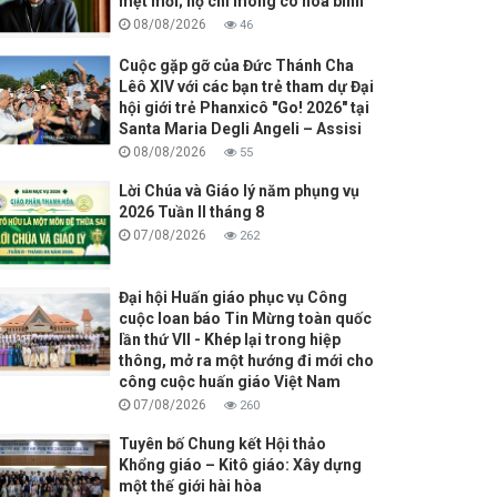
mệt mỏi; họ chỉ mong có hòa bình
08/08/2026
46
Cuộc gặp gỡ của Đức Thánh Cha
Lêô XIV với các bạn trẻ tham dự Đại
hội giới trẻ Phanxicô "Go! 2026" tại
Santa Maria Degli Angeli – Assisi
08/08/2026
55
Lời Chúa và Giáo lý năm phụng vụ
2026 Tuần II tháng 8
07/08/2026
262
Đại hội Huấn giáo phục vụ Công
cuộc loan báo Tin Mừng toàn quốc
lần thứ VII - Khép lại trong hiệp
thông, mở ra một hướng đi mới cho
công cuộc huấn giáo Việt Nam
07/08/2026
260
Tuyên bố Chung kết Hội thảo
Khổng giáo – Kitô giáo: Xây dựng
một thế giới hài hòa