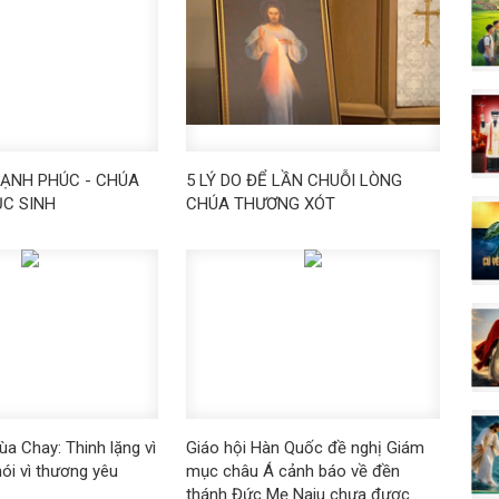
ẠNH PHÚC - CHÚA
5 LÝ DO ĐỂ LẦN CHUỖI LÒNG
ỤC SINH
CHÚA THƯƠNG XÓT
a Chay: Thinh lặng vì
Giáo hội Hàn Quốc đề nghị Giám
ói vì thương yêu
mục châu Á cảnh báo về đền
thánh Đức Mẹ Naju chưa được