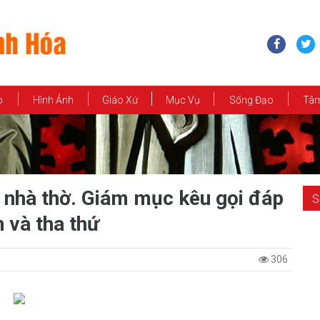
o
Hình Ảnh
Giáo Xứ
Mục Vụ
Sống Đạo
Tâm
 nhà thờ. Giám mục kêu gọi đáp
S
n và tha thứ
306