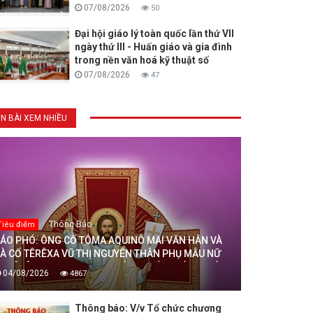
07/08/2026
50
Đại hội giáo lý toàn quốc lần thứ VII
ngày thứ III - Huấn giáo và gia đình
trong nền văn hoá kỹ thuật số
07/08/2026
47
IN BÀI XEM NHIỀU
Thông Báo
Tiêu điểm
ÁO PHÓ: ÔNG CỐ TÔMA AQUINÔ MAI VĂN HÂN VÀ
À CỐ TÊRÊXA VŨ THỊ NGUYÊN THÂN PHỤ MẪU NỮ
U TÊRÊXA MAI THỊ THỊNH, DÒNG MẾN THÁNH GIÁ
04/08/2026
4867
HANH HOÁ ĐÃ AN NGHỈ TRONG CHÚA, NGÀY
4/08/2026
Thông báo: V/v Tổ chức chương