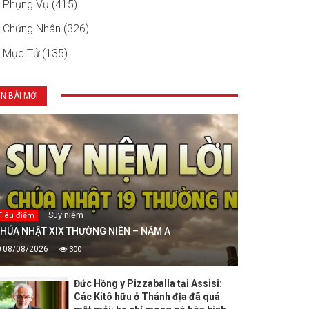
Phụng Vụ (415)
Chứng Nhân (326)
Mục Tử (135)
IN BÀI MỚI
Suy niệm
Tiêu điểm
HÚA NHẬT XIX THƯỜNG NIÊN – NĂM A
08/08/2026
300
Đức Hồng y Pizzaballa tại Assisi:
Các Kitô hữu ở Thánh địa đã quá