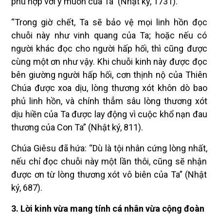
phù hợp với ý muốn của Ta” (Nhật ký, 1731).
“Trong giờ chết, Ta sẽ bảo vệ mọi linh hồn đọc
chuỗi này như vinh quang của Ta; hoặc nếu có
người khác đọc cho người hấp hối, thì cũng được
cùng một ơn như vậy. Khi chuỗi kinh này được đọc
bên giường người hấp hối, cơn thịnh nộ của Thiên
Chúa được xoa dịu, lòng thương xót khôn dò bao
phủ linh hồn, và chính thẳm sâu lòng thương xót
dịu hiền của Ta được lay động vì cuộc khổ nạn đau
thương của Con Ta” (Nhật ký, 811).
Chúa Giêsu đã hứa: “Dù là tội nhân cứng lòng nhất,
nếu chỉ đọc chuỗi này một lần thôi, cũng sẽ nhận
được ơn từ lòng thương xót vô biên của Ta” (Nhật
ký, 687).
3. Lời kinh vừa mang tính cá nhân vừa cộng đoàn