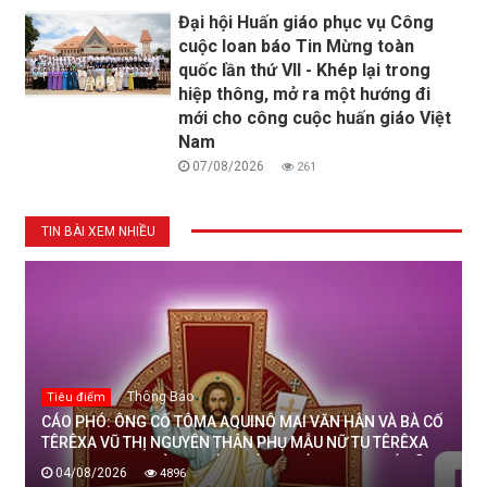
Đại hội Huấn giáo phục vụ Công
cuộc loan báo Tin Mừng toàn
quốc lần thứ VII - Khép lại trong
hiệp thông, mở ra một hướng đi
mới cho công cuộc huấn giáo Việt
Nam
07/08/2026
261
TIN BÀI XEM NHIỀU
Thông Báo
Tiêu điểm
CÁO PHÓ: ÔNG CỐ TÔMA AQUINÔ MAI VĂN HÂN VÀ BÀ CỐ
TÊRÊXA VŨ THỊ NGUYÊN THÂN PHỤ MẪU NỮ TU TÊRÊXA
MAI THỊ THỊNH, DÒNG MẾN THÁNH GIÁ THANH HOÁ ĐÃ
04/08/2026
4896
AN NGHỈ TRONG CHÚA, NGÀY 04/08/2026