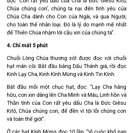
đọc ‘Con rất yêu dấu của Cha là Đức Giêsu Kitô,
Chúa chúng con’, chúng ta nại đến tình yêu của
Chúa Cha dành cho Con của Ngài, và qua Người,
cho toàn thể nhân loại. Đó là lý do mạnh mẽ nhất
để Thiên Chúa nhậm lời cầu xin của chúng ta”.
4. Chỉ mất 5 phút
Chuỗi Lòng Chúa thương xót được đọc với chuỗi
hạt mân côi. Bắt đầu bằng Dấu Thánh giá, rồi đọc
Kinh Lạy Cha, Kinh Kính Mừng và Kinh Tin Kính.
Bắt đầu mỗi một chục hạt, đọc: “Lạy Cha hằng
hữu, con xin dâng lên Cha Mình và Máu, Linh hồn và
Thần tính của Con rất yêu dấu Cha là Đức Giêsu
Kitô, Chúa chúng con, để đền vì tội lỗi chúng con
và toàn thế giới”.
Ở các hạt Kính Mừng, đọc 10 lần: “Vì cuộc khổ nạn