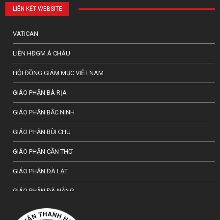
LIÊN KẾT WEBSITE
VATICAN
LIÊN HĐGM Á CHÂU
HỘI ĐỒNG GIÁM MỤC VIỆT NAM
GIÁO PHẬN BÀ RỊA
GIÁO PHẬN BẮC NINH
GIÁO PHẬN BÙI CHU
GIÁO PHẬN CẦN THƠ
GIÁO PHẬN ĐÀ LẠT
GIÁO PHẬN ĐÀ NẴNG
TỔNG GIÁO PHẬN HÀ NỘI