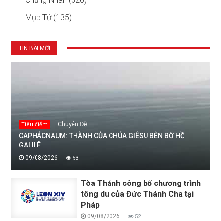
Chứng Nhân (326)
Mục Tử (135)
TIN BÀI MỚI
Chuyên Đề
Tiêu điểm
CAPHÁCNAUM: THÀNH CỦA CHÚA GIÊSU BÊN BỜ HỒ
GALILÊ
09/08/2026
53
Tòa Thánh công bố chương trình
tông du của Đức Thánh Cha tại
Pháp
09/08/2026
52