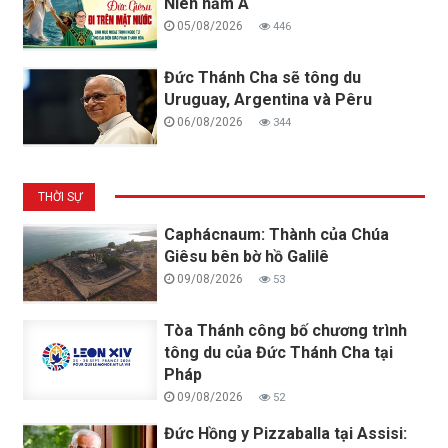
Niên năm A
05/08/2026
446
Đức Thánh Cha sẽ tông du
Uruguay, Argentina và Pêru
06/08/2026
344
THỜI SỰ
Caphácnaum: Thành của Chúa
Giêsu bên bờ hồ Galilê
09/08/2026
53
Tòa Thánh công bố chương trình
tông du của Đức Thánh Cha tại
Pháp
09/08/2026
52
Đức Hồng y Pizzaballa tại Assisi: