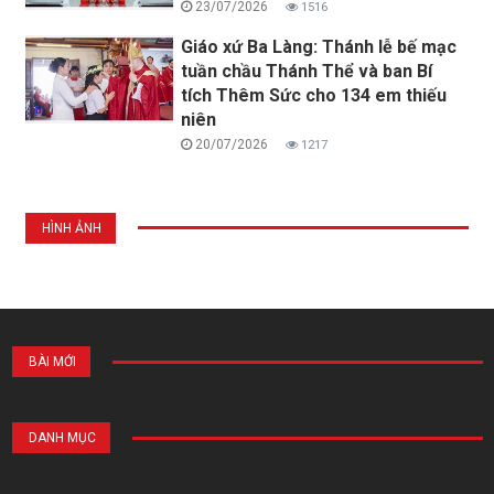
23/07/2026
1516
Giáo xứ Ba Làng: Thánh lễ bế mạc
tuần chầu Thánh Thể và ban Bí
tích Thêm Sức cho 134 em thiếu
niên
20/07/2026
1217
HÌNH ẢNH
BÀI MỚI
DANH MỤC