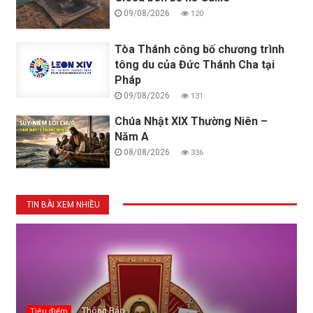
09/08/2026
120
Tòa Thánh công bố chương trình
tông du của Đức Thánh Cha tại
Pháp
09/08/2026
131
Chúa Nhật XIX Thường Niên –
Năm A
08/08/2026
336
TIN BÀI XEM NHIỀU
Thông Báo
Tiêu điểm