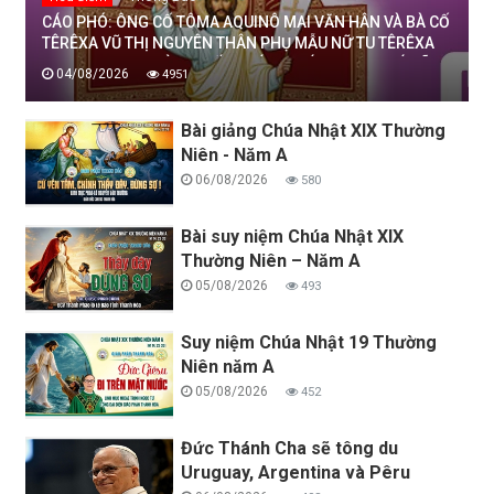
CÁO PHÓ: ÔNG CỐ TÔMA AQUINÔ MAI VĂN HÂN VÀ BÀ CỐ
TÊRÊXA VŨ THỊ NGUYÊN THÂN PHỤ MẪU NỮ TU TÊRÊXA
MAI THỊ THỊNH, DÒNG MẾN THÁNH GIÁ THANH HOÁ ĐÃ
04/08/2026
4951
AN NGHỈ TRONG CHÚA, NGÀY 04/08/2026
Bài giảng Chúa Nhật XIX Thường
Niên - Năm A
06/08/2026
580
Bài suy niệm Chúa Nhật XIX
Thường Niên – Năm A
05/08/2026
493
Suy niệm Chúa Nhật 19 Thường
Niên năm A
05/08/2026
452
Đức Thánh Cha sẽ tông du
Uruguay, Argentina và Pêru