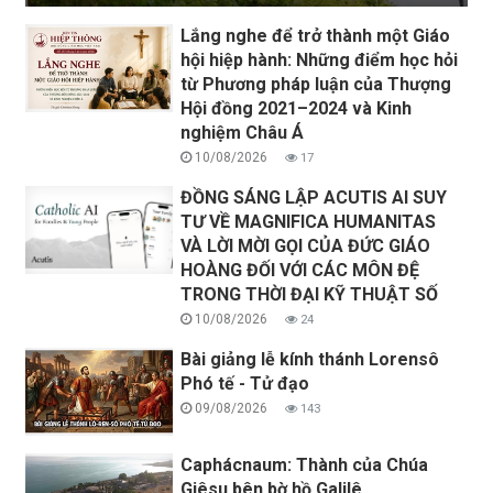
Lắng nghe để trở thành một Giáo
hội hiệp hành: Những điểm học hỏi
từ Phương pháp luận của Thượng
Hội đồng 2021–2024 và Kinh
nghiệm Châu Á
10/08/2026
17
ĐỒNG SÁNG LẬP ACUTIS AI SUY
TƯ VỀ MAGNIFICA HUMANITAS
VÀ LỜI MỜI GỌI CỦA ĐỨC GIÁO
HOÀNG ĐỐI VỚI CÁC MÔN ĐỆ
TRONG THỜI ĐẠI KỸ THUẬT SỐ
10/08/2026
24
Bài giảng lễ kính thánh Lorensô
Phó tế - Tử đạo
09/08/2026
143
Caphácnaum: Thành của Chúa
Giêsu bên bờ hồ Galilê