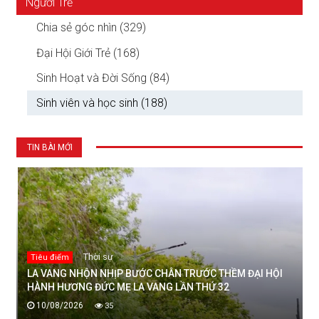
Người Trẻ
Chia sẻ góc nhìn (329)
Đại Hội Giới Trẻ (168)
Sinh Hoạt và Đời Sống (84)
Sinh viên và học sinh (188)
TIN BÀI MỚI
Thời sự
Tiêu điểm
LA VANG NHỘN NHỊP BƯỚC CHÂN TRƯỚC THỀM ĐẠI HỘI
HÀNH HƯƠNG ĐỨC MẸ LA VANG LẦN THỨ 32
10/08/2026
35