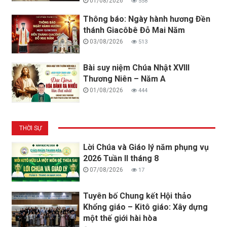
01/08/2026
558
Thông báo: Ngày hành hương Đền
thánh Giacôbê Đỗ Mai Năm
03/08/2026
513
Bài suy niệm Chúa Nhật XVIII
Thương Niên – Năm A
01/08/2026
444
THỜI SỰ
Lời Chúa và Giáo lý năm phụng vụ
2026 Tuần II tháng 8
07/08/2026
17
Tuyên bố Chung kết Hội thảo
Khổng giáo – Kitô giáo: Xây dựng
một thế giới hài hòa