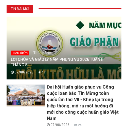
TIN BÀI MỚI
Thông Báo
Tiêu điểm
LỜI CHÚA VÀ GIÁO LÝ NĂM PHỤNG VỤ 2026 TUẦN II
THÁNG 8
07/08/2026
17
Đại hội Huấn giáo phục vụ Công
cuộc loan báo Tin Mừng toàn
quốc lần thứ VII - Khép lại trong
hiệp thông, mở ra một hướng đi
mới cho công cuộc huấn giáo Việt
Nam
07/08/2026
24