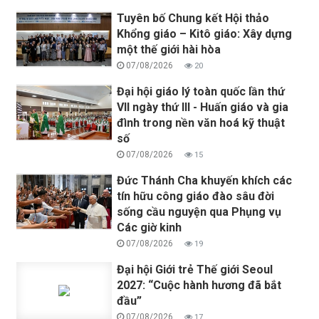
Tuyên bố Chung kết Hội thảo
Khổng giáo – Kitô giáo: Xây dựng
một thế giới hài hòa
07/08/2026
20
Đại hội giáo lý toàn quốc lần thứ
VII ngày thứ III - Huấn giáo và gia
đình trong nền văn hoá kỹ thuật
số
07/08/2026
15
Đức Thánh Cha khuyến khích các
tín hữu công giáo đào sâu đời
sống cầu nguyện qua Phụng vụ
Các giờ kinh
07/08/2026
19
Đại hội Giới trẻ Thế giới Seoul
2027: “Cuộc hành hương đã bắt
đầu”
07/08/2026
17