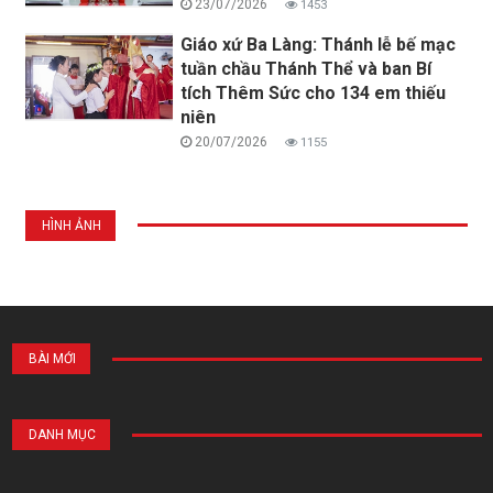
23/07/2026
1453
Giáo xứ Ba Làng: Thánh lễ bế mạc
tuần chầu Thánh Thể và ban Bí
tích Thêm Sức cho 134 em thiếu
niên
20/07/2026
1155
HÌNH ẢNH
BÀI MỚI
DANH MỤC