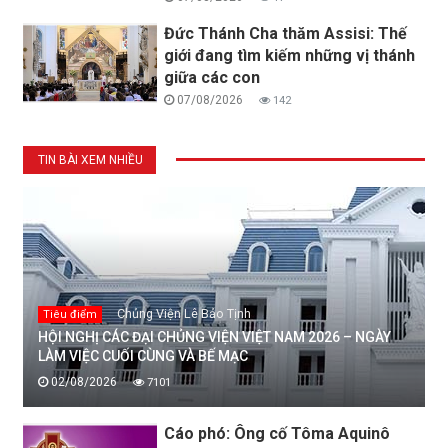
Đức Thánh Cha thăm Assisi: Thế
giới đang tìm kiếm những vị thánh
giữa các con
07/08/2026
142
TIN BÀI XEM NHIỀU
Chủng Viện Lê Bảo Tịnh
Tiêu điểm
HỘI NGHỊ CÁC ĐẠI CHỦNG VIỆN VIỆT NAM 2026 – NGÀY
LÀM VIỆC CUỐI CÙNG VÀ BẾ MẠC
02/08/2026
7101
Cáo phó: Ông cố Tôma Aquinô