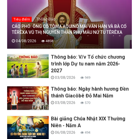
Thông Báo
Tiêu điểm
CÁO PHÓ: ÔNG CỐ TÔMA AQUINÔ MAI VĂN HÂN VÀ BÀ CỐ
TÊRÊXA VŨ THỊ NGUYÊN THÂN PHỤ MẪU NỮ TU TÊRÊXA
MAI THỊ THỊNH, DÒNG MẾN THÁNH GIÁ THANH HOÁ ĐÃ
04/08/2026
4858
AN NGHỈ TRONG CHÚA, NGÀY 04/08/2026
Thông báo: V/v Tổ chức chương
trình lớp Dự tu nam năm 2026-
2027
03/08/2026
949
Thông báo: Ngày hành hương Đền
thánh Giacôbê Đỗ Mai Năm
03/08/2026
570
Bài giảng Chúa Nhật XIX Thường
Niên - Năm A
06/08/2026
494