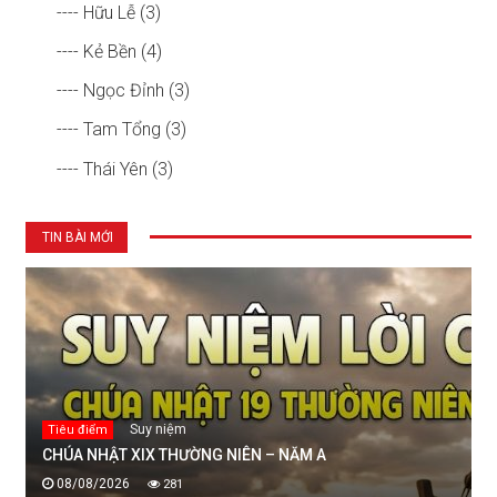
---- Hữu Lễ (3)
---- Kẻ Bền (4)
---- Ngọc Đỉnh (3)
---- Tam Tổng (3)
---- Thái Yên (3)
TIN BÀI MỚI
Suy niệm
Tiêu điểm
CHÚA NHẬT XIX THƯỜNG NIÊN – NĂM A
08/08/2026
281