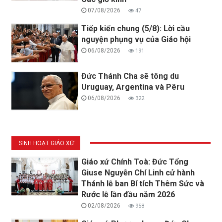
07/08/2026
47
Tiếp kiến chung (5/8): Lời cầu
nguyện phụng vụ của Giáo hội
06/08/2026
191
Đức Thánh Cha sẽ tông du
Uruguay, Argentina và Pêru
06/08/2026
322
SINH HOẠT GIÁO XỨ
Giáo xứ Chính Toà: Đức Tổng
Giuse Nguyễn Chí Linh cử hành
Thánh lễ ban Bí tích Thêm Sức và
Rước lễ lần đầu năm 2026
02/08/2026
958