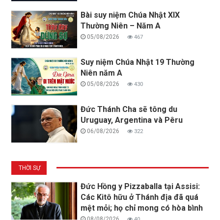
Bài suy niệm Chúa Nhật XIX
Thường Niên – Năm A
05/08/2026
467
Suy niệm Chúa Nhật 19 Thường
Niên năm A
05/08/2026
430
Đức Thánh Cha sẽ tông du
Uruguay, Argentina và Pêru
06/08/2026
322
THỜI SỰ
Đức Hồng y Pizzaballa tại Assisi:
Các Kitô hữu ở Thánh địa đã quá
mệt mỏi; họ chỉ mong có hòa bình
08/08/2026
40