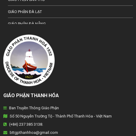
GIÁO PHẬN ĐÀ LẠT
GIÁO PHẬN ĐÀ NẴNG
TỔNG GIÁO PHẬN HÀ NỘI
GIÁO PHẬN HẢI PHÒNG
TỔNG GIÁO PHẬN HUẾ
GIÁO PHẬN HƯNG HOÁ
GIÁO PHẬN KON TUM
GIÁO PHẬN THANH HÓA
GIÁO PHẬN LẠNG SƠN
Ban Truyền Thông Giáo Phận
GIÁO PHẬN LONG XUYÊN
Số 50 Nguyễn Trường Tộ - Thành Phố Thanh Hóa - Việt Nam
GIÁO PHẬN NHA TRANG
(+84) 237 385 3138.
bttgpthanhhoa@gmail.com
GIÁO PHẬN PHAN THIẾT