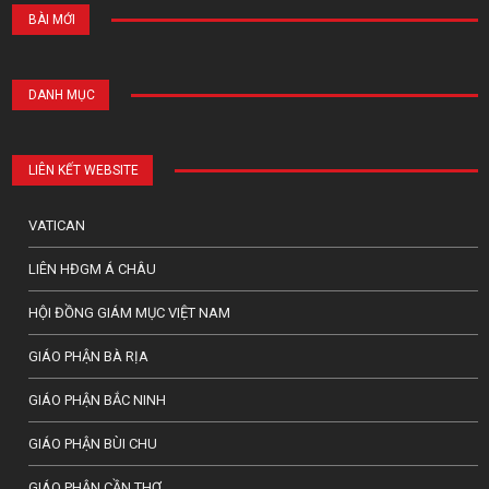
BÀI MỚI
DANH MỤC
LIÊN KẾT WEBSITE
VATICAN
LIÊN HĐGM Á CHÂU
HỘI ĐỒNG GIÁM MỤC VIỆT NAM
GIÁO PHẬN BÀ RỊA
GIÁO PHẬN BẮC NINH
GIÁO PHẬN BÙI CHU
GIÁO PHẬN CẦN THƠ