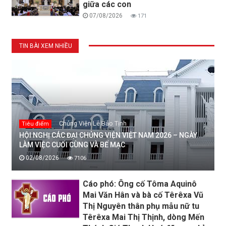
giữa các con
07/08/2026
171
TIN BÀI XEM NHIỀU
Chủng Viện Lê Bảo Tịnh
Tiêu điểm
HỘI NGHỊ CÁC ĐẠI CHỦNG VIỆN VIỆT NAM 2026 – NGÀY
LÀM VIỆC CUỐI CÙNG VÀ BẾ MẠC
02/08/2026
7106
Cáo phó: Ông cố Tôma Aquinô
Mai Văn Hân và bà cố Têrêxa Vũ
Thị Nguyên thân phụ mẫu nữ tu
Têrêxa Mai Thị Thịnh, dòng Mến