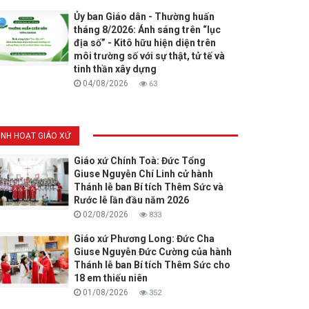
Ủy ban Giáo dân - Thường huấn
tháng 8/2026: Ánh sáng trên “lục
địa số” - Kitô hữu hiện diện trên
môi trường số với sự thật, tử tế và
tinh thần xây dựng
04/08/2026
63
INH HOẠT GIÁO XỨ
Giáo xứ Chính Toà: Đức Tổng
Giuse Nguyễn Chí Linh cử hành
Thánh lễ ban Bí tích Thêm Sức và
Rước lễ lần đầu năm 2026
02/08/2026
833
Giáo xứ Phương Long: Đức Cha
Giuse Nguyễn Đức Cường của hành
Thánh lễ ban Bí tích Thêm Sức cho
18 em thiếu niên
01/08/2026
352