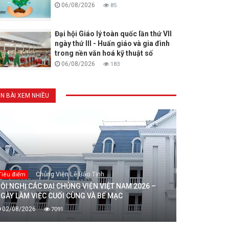
06/08/2026
85
Đại hội Giáo lý toàn quốc lần thứ VII
ngày thứ III - Huấn giáo và gia đình
trong nền văn hoá kỹ thuật số
06/08/2026
183
IN BÀI XEM NHIỀU
Chủng Viện Lê Bảo Tịnh
Tiêu điểm
ỘI NGHỊ CÁC ĐẠI CHỦNG VIỆN VIỆT NAM 2026 –
GÀY LÀM VIỆC CUỐI CÙNG VÀ BẾ MẠC
02/08/2026
7091