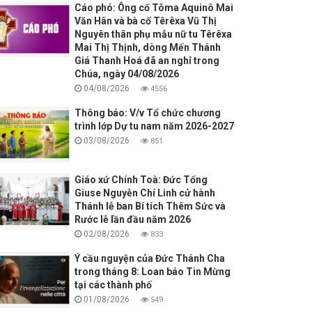
Cáo phó: Ông cố Tôma Aquinô Mai
Văn Hân và bà cố Têrêxa Vũ Thị
Nguyên thân phụ mẫu nữ tu Têrêxa
Mai Thị Thịnh, dòng Mến Thánh
Giá Thanh Hoá đã an nghỉ trong
Chúa, ngày 04/08/2026
04/08/2026
4556
Thông báo: V/v Tổ chức chương
trình lớp Dự tu nam năm 2026-2027
03/08/2026
851
Giáo xứ Chính Toà: Đức Tổng
Giuse Nguyễn Chí Linh cử hành
Thánh lễ ban Bí tích Thêm Sức và
Rước lễ lần đầu năm 2026
02/08/2026
833
Ý cầu nguyện của Đức Thánh Cha
trong tháng 8: Loan báo Tin Mừng
tại các thành phố
01/08/2026
549