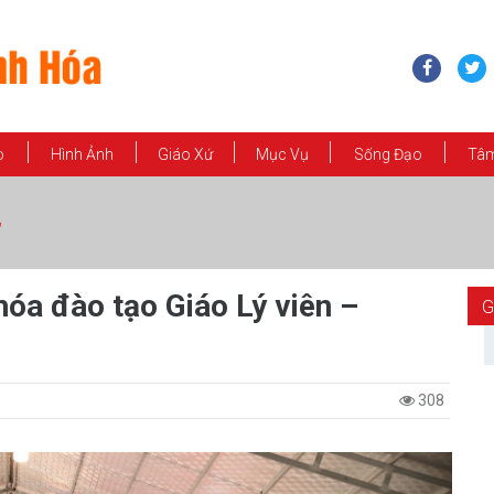
o
Hình Ảnh
Giáo Xứ
Mục Vụ
Sống Đạo
Tâm
óa đào tạo Giáo Lý viên –
G
308