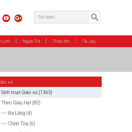
 Linh
Người Trẻ
Thiếu Nhi
Tài Liệu
iáo xứ
Sinh hoạt Giáo xứ (1363)
Theo Giáo Hạt (82)
---- Ba Làng (4)
---- Chính Tòa (6)