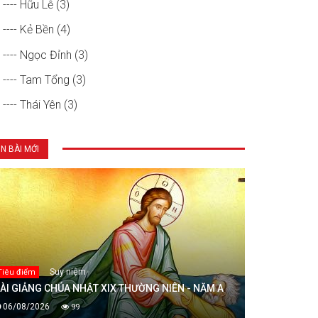
---- Hữu Lễ (3)
---- Kẻ Bền (4)
---- Ngọc Đỉnh (3)
---- Tam Tổng (3)
---- Thái Yên (3)
IN BÀI MỚI
Suy niệm
Tiêu điểm
ÀI GIẢNG CHÚA NHẬT XIX THƯỜNG NIÊN - NĂM A
06/08/2026
99