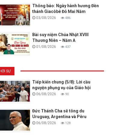
Thông báo: Ngày hành hương Đền
thánh Giacôbê Đỗ Mai Năm
03/08/2026
486
Bài suy niệm Chúa Nhật XVIII
Thương Niên – Năm A
01/08/2026
437
HỜI SỰ
Tiếp kiến chung (5/8): Lời cầu
nguyện phụng vụ của Giáo hội
06/08/2026
90
Đức Thánh Cha sẽ tông du
Uruguay, Argentina và Pêru
06/08/2026
128