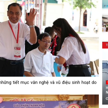
T
hững tiết mục văn nghệ và vũ điệu sinh hoạt do
H
N