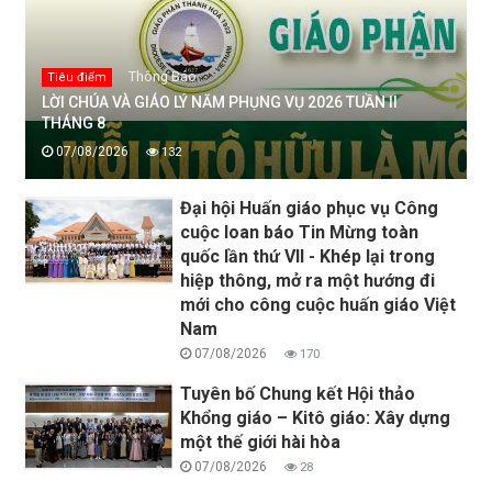
Thông Báo
Tiêu điểm
LỜI CHÚA VÀ GIÁO LÝ NĂM PHỤNG VỤ 2026 TUẦN II
THÁNG 8
07/08/2026
132
Đại hội Huấn giáo phục vụ Công
cuộc loan báo Tin Mừng toàn
quốc lần thứ VII - Khép lại trong
hiệp thông, mở ra một hướng đi
mới cho công cuộc huấn giáo Việt
Nam
07/08/2026
170
Tuyên bố Chung kết Hội thảo
Khổng giáo – Kitô giáo: Xây dựng
một thế giới hài hòa
07/08/2026
28