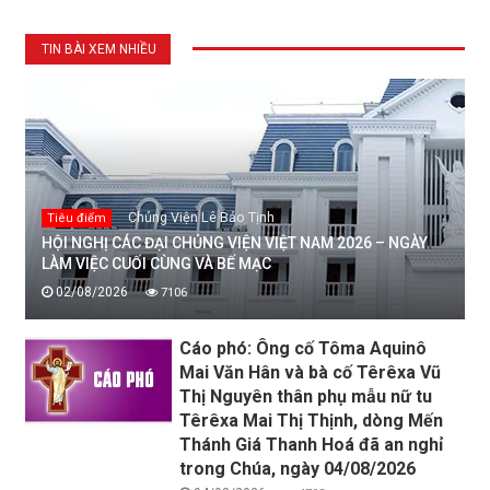
TIN BÀI XEM NHIỀU
Chủng Viện Lê Bảo Tịnh
Tiêu điểm
HỘI NGHỊ CÁC ĐẠI CHỦNG VIỆN VIỆT NAM 2026 – NGÀY
LÀM VIỆC CUỐI CÙNG VÀ BẾ MẠC
02/08/2026
7106
Cáo phó: Ông cố Tôma Aquinô
Mai Văn Hân và bà cố Têrêxa Vũ
Thị Nguyên thân phụ mẫu nữ tu
Têrêxa Mai Thị Thịnh, dòng Mến
Thánh Giá Thanh Hoá đã an nghỉ
trong Chúa, ngày 04/08/2026