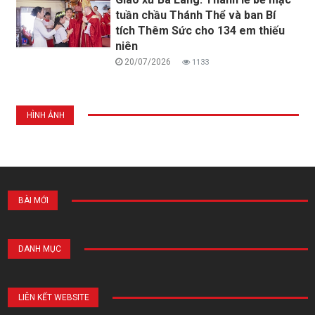
tuần chầu Thánh Thể và ban Bí
tích Thêm Sức cho 134 em thiếu
niên
20/07/2026
1133
HÌNH ẢNH
BÀI MỚI
DANH MỤC
LIÊN KẾT WEBSITE