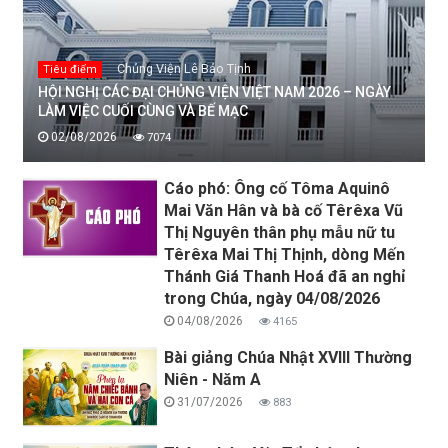
Chủng Viện Lê Bảo Tịnh
Tiêu điểm
HỘI NGHỊ CÁC ĐẠI CHỦNG VIỆN VIỆT NAM 2026 – NGÀY
LÀM VIỆC CUỐI CÙNG VÀ BẾ MẠC
02/08/2026
7074
Cáo phó: Ông cố Tôma Aquinô
Mai Văn Hân và bà cố Têrêxa Vũ
Thị Nguyên thân phụ mẫu nữ tu
Têrêxa Mai Thị Thịnh, dòng Mến
Thánh Giá Thanh Hoá đã an nghỉ
trong Chúa, ngày 04/08/2026
04/08/2026
4165
Bài giảng Chúa Nhật XVIII Thường
Niên - Năm A
31/07/2026
883