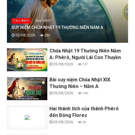
Suy niệm
Tiêu điểm
SUY NIỆM CHÚA NHẬT 19 THƯỜNG NIÊN NĂM A
05/08/2026
233
Chúa Nhật 19 Thường Niên Năm
A: Phêrô, Người Lái Con Thuyền
05/08/2026
137
Bài suy niệm Chúa Nhật XIX
Thường Niên – Năm A
05/08/2026
140
Hai thánh tích của thánh Phêrô
đến Đông Flores
05/08/2026
34