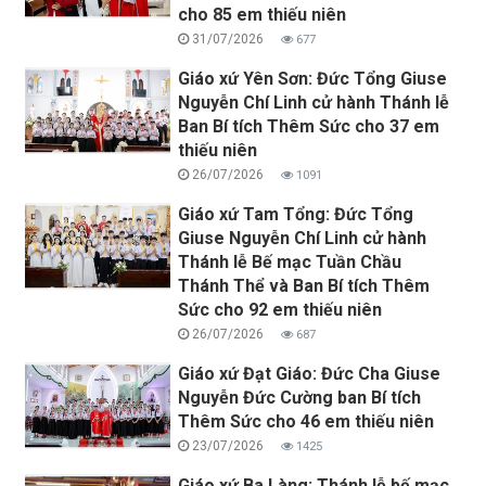
cho 85 em thiếu niên
31/07/2026
677
Giáo xứ Yên Sơn: Đức Tổng Giuse
Nguyễn Chí Linh cử hành Thánh lễ
Ban Bí tích Thêm Sức cho 37 em
thiếu niên
26/07/2026
1091
Giáo xứ Tam Tổng: Đức Tổng
Giuse Nguyễn Chí Linh cử hành
Thánh lễ Bế mạc Tuần Chầu
Thánh Thể và Ban Bí tích Thêm
Sức cho 92 em thiếu niên
26/07/2026
687
Giáo xứ Đạt Giáo: Đức Cha Giuse
Nguyễn Đức Cường ban Bí tích
Thêm Sức cho 46 em thiếu niên
23/07/2026
1425
Giáo xứ Ba Làng: Thánh lễ bế mạc