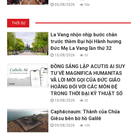
05/08/2026
336
THỜI SỰ
La Vang nhộn nhịp bước chân
trước thềm Đại hội Hành hương
Đức Mẹ La Vang lần thứ 32
10/08/2026
33
ĐỒNG SÁNG LẬP ACUTIS AI SUY
TƯ VỀ MAGNIFICA HUMANITAS
VÀ LỜI MỜI GỌI CỦA ĐỨC GIÁO
HOÀNG ĐỐI VỚI CÁC MÔN ĐỆ
TRONG THỜI ĐẠI KỸ THUẬT SỐ
10/08/2026
23
Caphácnaum: Thành của Chúa
Giêsu bên bờ hồ Galilê
09/08/2026
109