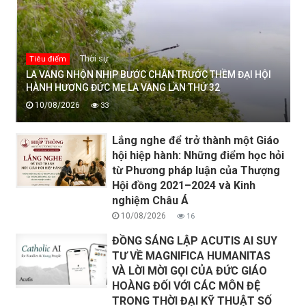
Thời sự
Tiêu điểm
LA VANG NHỘN NHỊP BƯỚC CHÂN TRƯỚC THỀM ĐẠI HỘI
HÀNH HƯƠNG ĐỨC MẸ LA VANG LẦN THỨ 32
10/08/2026
33
Lắng nghe để trở thành một Giáo
hội hiệp hành: Những điểm học hỏi
từ Phương pháp luận của Thượng
Hội đồng 2021–2024 và Kinh
nghiệm Châu Á
10/08/2026
16
ĐỒNG SÁNG LẬP ACUTIS AI SUY
TƯ VỀ MAGNIFICA HUMANITAS
VÀ LỜI MỜI GỌI CỦA ĐỨC GIÁO
HOÀNG ĐỐI VỚI CÁC MÔN ĐỆ
TRONG THỜI ĐẠI KỸ THUẬT SỐ