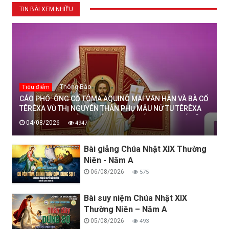
TIN BÀI XEM NHIỀU
Thông Báo
Tiêu điểm
CÁO PHÓ: ÔNG CỐ TÔMA AQUINÔ MAI VĂN HÂN VÀ BÀ CỐ
TÊRÊXA VŨ THỊ NGUYÊN THÂN PHỤ MẪU NỮ TU TÊRÊXA
MAI THỊ THỊNH, DÒNG MẾN THÁNH GIÁ THANH HOÁ ĐÃ
04/08/2026
4947
AN NGHỈ TRONG CHÚA, NGÀY 04/08/2026
Bài giảng Chúa Nhật XIX Thường
Niên - Năm A
06/08/2026
575
Bài suy niệm Chúa Nhật XIX
Thường Niên – Năm A
05/08/2026
493