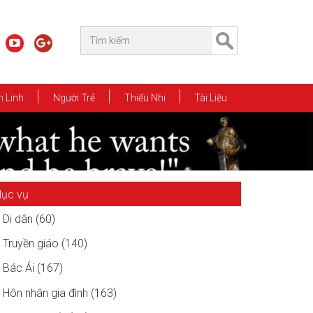
 Linh
Người Trẻ
Thiếu Nhi
Tài Liệu
ục vụ
Di dân (60)
Truyền giáo (140)
Bác Ái (167)
Hôn nhân gia đình (163)