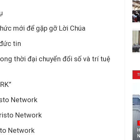
ụ
thức mới để gặp gỡ Lời Chúa
đức tin
ong thời đại chuyển đổi số và trí tuệ
T
RK”
isto Network
Kristo Network
sto Network
H
N