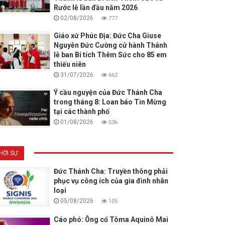
Rước lễ lần đầu năm 2026
02/08/2026
777
Giáo xứ Phúc Địa: Đức Cha Giuse
Nguyễn Đức Cường cử hành Thánh
lễ ban Bí tích Thêm Sức cho 85 em
thiếu niên
31/07/2026
662
Ý cầu nguyện của Đức Thánh Cha
trong tháng 8: Loan báo Tin Mừng
tại các thành phố
01/08/2026
536
HỜI SỰ
Đức Thánh Cha: Truyền thông phải
phục vụ công ích của gia đình nhân
loại
05/08/2026
105
Cáo phó: Ông cố Tôma Aquinô Mai