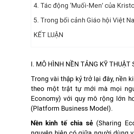
4. Tác động ‘Muối-Men’ của Krist
5. Trong bối cảnh Giáo hội Việt 
KẾT LUẬN
I. MÔ HÌNH NỀN TẢNG KỸ THUẬT 
Trong vài thập kỷ trở lại đây, nền k
theo một trật tự mới mà mọi ngư
Economy) với quy mô rộng lớn hơ
(Platform Business Model).
Nền kinh tế chia sẻ
(Sharing Ec
nguyên hiện có giữa người dùng vớ