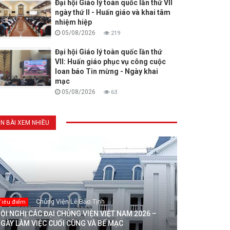
Đại hội Giáo lý toàn quốc lần thứ VII
ngày thứ II - Huấn giáo và khai tâm
nhiệm hiệp
05/08/2026
219
Đại hội Giáo lý toàn quốc lần thứ
VII: Huấn giáo phục vụ công cuộc
loan báo Tin mừng - Ngày khai
mạc
05/08/2026
63
IN BÀI XEM NHIỀU
Chủng Viện Lê Bảo Tịnh
Tiêu điểm
ỘI NGHỊ CÁC ĐẠI CHỦNG VIỆN VIỆT NAM 2026 –
GÀY LÀM VIỆC CUỐI CÙNG VÀ BẾ MẠC