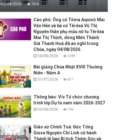
02/08/2026
7074
Cáo phó: Ông cố Tôma Aquinô Mai
Văn Hân và bà cố Têrêxa Vũ Thị
Nguyên thân phụ mẫu nữ tu Têrêxa
Mai Thị Thịnh, dòng Mến Thánh
Giá Thanh Hoá đã an nghỉ trong
Chúa, ngày 04/08/2026
04/08/2026
3789
Bài giảng Chúa Nhật XVIII Thường
Niên - Năm A
31/07/2026
877
Thông báo: V/v Tổ chức chương
trình lớp Dự tu nam năm 2026-2027
03/08/2026
799
Giáo xứ Chính Toà: Đức Tổng
Giuse Nguyễn Chí Linh cử hành
Thánh lễ ban Bí tích Thêm Sức và