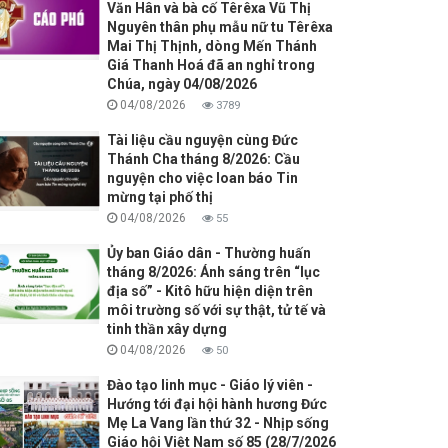
Văn Hân và bà cố Têrêxa Vũ Thị
Nguyên thân phụ mẫu nữ tu Têrêxa
Mai Thị Thịnh, dòng Mến Thánh
Giá Thanh Hoá đã an nghỉ trong
Chúa, ngày 04/08/2026
04/08/2026
3789
Tài liệu cầu nguyện cùng Đức
Thánh Cha tháng 8/2026: Cầu
nguyện cho việc loan báo Tin
mừng tại phố thị
04/08/2026
55
Ủy ban Giáo dân - Thường huấn
tháng 8/2026: Ánh sáng trên “lục
địa số” - Kitô hữu hiện diện trên
môi trường số với sự thật, tử tế và
tinh thần xây dựng
04/08/2026
50
Đào tạo linh mục - Giáo lý viên -
Hướng tới đại hội hành hương Đức
Mẹ La Vang lần thứ 32 - Nhịp sống
Giáo hội Việt Nam số 85 (28/7/2026