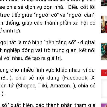
kee chia sẻ dịch vụ dọn nhà… Điều cốt lõi
trực tiếp giữa “người có” và “người cần”;
ền thống; giúp các thành phần xã hội có
 sinh lợi.
(gọi tắt là mô hình “nền tảng số” - digital
 nghiệp đóng vai trò trung gian, kết nối
với nhau để tạo ra giá trị.
ụng cho nhiều lĩnh vực khác nhau; ví dụ:
T
nB...), chia sẻ nội dung (Facebook, X,
ện tử (Shopee, Tiki, Amazon…), chia sẻ
.).
 số” xuất hiện, các thành phần tham gia