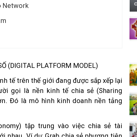
o Network
Nam
SỐ (DIGITAL PLATFORM MODEL)
inh tế trên thế giới đang được sắp xếp lại
ời gọi là nền kinh tế chia sẻ (Sharing
n. Đó là mô hình kinh doanh nền tảng
onomy) tập trung vào việc chia sẻ tài
i nhau. Ví dụ: Grab chia sẻ phương tiện