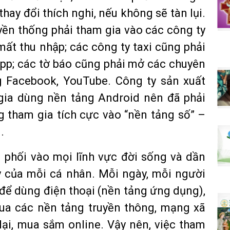
hay đổi thích nghi, nếu không sẽ tàn lụi.
yền thống phải tham gia vào các công ty
ất thu nhập; các công ty taxi cũng phải
 App; các tờ báo cũng phải mở các chuyên
g Facebook, YouTube. Công ty sản xuất
 gia dùng nền tảng Android nên đã phải
 tham gia tích cực vào “nền tảng số” –
.
i phối vào mọi lĩnh vực đời sống và dần
y của mỗi cá nhân. Mỗi ngày, mỗi người
 để dùng điện thoại (nền tảng ứng dụng),
(qua các nền tảng truyền thông, mạng xã
 lại, mua sắm online. Vậy nên, việc tham