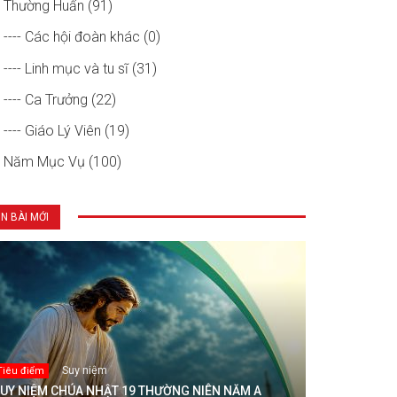
Thường Huấn (91)
---- Các hội đoàn khác (0)
---- Linh mục và tu sĩ (31)
---- Ca Trưởng (22)
---- Giáo Lý Viên (19)
Năm Mục Vụ (100)
IN BÀI MỚI
Suy niệm
Tiêu điểm
UY NIỆM CHÚA NHẬT 19 THƯỜNG NIÊN NĂM A