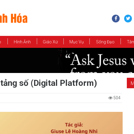
o
Hình Ảnh
Giáo Xứ
Mục Vụ
Sống Đạo
Tâm
tảng số (Digital Platform)
M
504