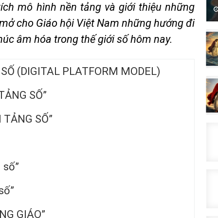
ích mô hình nền tảng và giới thiệu những
ợi mở cho Giáo hội Việt Nam những hướng đi
húc âm hóa trong thế giới số hôm nay.
 SỐ (DIGITAL PLATFORM MODEL)
 TẢNG SỐ”
N TẢNG SỐ”
 số”
số”
NG GIÁO”