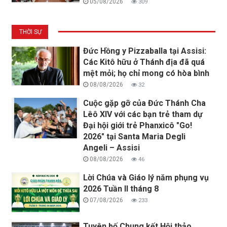
05/08/2026
309
THỜI SỰ
Đức Hồng y Pizzaballa tại Assisi:
Các Kitô hữu ở Thánh địa đã quá
mệt mỏi; họ chỉ mong có hòa bình
08/08/2026
32
Cuộc gặp gỡ của Đức Thánh Cha
Lêô XIV với các bạn trẻ tham dự
Đại hội giới trẻ Phanxicô "Go!
2026" tại Santa Maria Degli
Angeli – Assisi
08/08/2026
46
Lời Chúa và Giáo lý năm phụng vụ
2026 Tuần II tháng 8
07/08/2026
233
Tuyên bố Chung kết Hội thảo