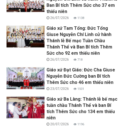
Ban Bí tích Thêm Sức cho 37 em
thiếu niên
26/07/2026
1138
Giáo xứ Tam Tổng: Đức Tổng
Giuse Nguyễn Chí Linh cử hành
Thánh lễ Bế mạc Tuần Chầu
Thánh Thể và Ban Bí tích Thêm
Sức cho 92 em thiếu niên
26/07/2026
718
Giáo xứ Đạt Giáo: Đức Cha Giuse
Nguyễn Đức Cường ban Bí tích
Thêm Sức cho 46 em thiếu niên
23/07/2026
1501
Giáo xứ Ba Làng: Thánh lễ bế mạc
tuần chầu Thánh Thể và ban Bí
tích Thêm Sức cho 134 em thiếu
niên
20/07/2026
1196