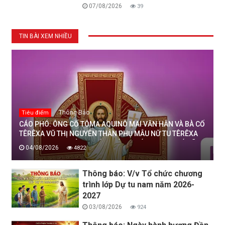
07/08/2026
39
TIN BÀI XEM NHIỀU
Thông Báo
Tiêu điểm
CÁO PHÓ: ÔNG CỐ TÔMA AQUINÔ MAI VĂN HÂN VÀ BÀ CỐ
TÊRÊXA VŨ THỊ NGUYÊN THÂN PHỤ MẪU NỮ TU TÊRÊXA
MAI THỊ THỊNH, DÒNG MẾN THÁNH GIÁ THANH HOÁ ĐÃ
04/08/2026
4822
AN NGHỈ TRONG CHÚA, NGÀY 04/08/2026
Thông báo: V/v Tổ chức chương
trình lớp Dự tu nam năm 2026-
2027
03/08/2026
924