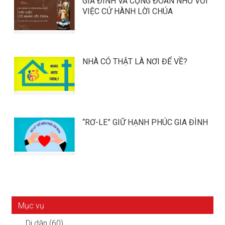
GIA ĐÌNH VÀ CỘNG ĐOÀN NHỎ VỚI
VIỆC CỬ HÀNH LỜI CHÚA
NHÀ CÓ THẬT LÀ NƠI ĐỂ VỀ?
“RƠ-LE” GIỮ HẠNH PHÚC GIA ĐÌNH
Mục vụ
Di dân (60)