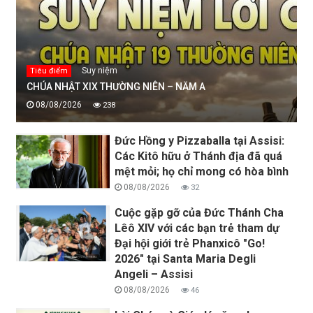
Suy niệm
Tiêu điểm
CHÚA NHẬT XIX THƯỜNG NIÊN – NĂM A
08/08/2026
238
Đức Hồng y Pizzaballa tại Assisi:
Các Kitô hữu ở Thánh địa đã quá
mệt mỏi; họ chỉ mong có hòa bình
08/08/2026
32
Cuộc gặp gỡ của Đức Thánh Cha
Lêô XIV với các bạn trẻ tham dự
Đại hội giới trẻ Phanxicô "Go!
2026" tại Santa Maria Degli
Angeli – Assisi
08/08/2026
46