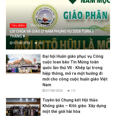
Thông Báo
Tiêu điểm
LỜI CHÚA VÀ GIÁO LÝ NĂM PHỤNG VỤ 2026 TUẦN II
THÁNG 8
07/08/2026
132
Đại hội Huấn giáo phục vụ Công
cuộc loan báo Tin Mừng toàn
quốc lần thứ VII - Khép lại trong
hiệp thông, mở ra một hướng đi
mới cho công cuộc huấn giáo Việt
Nam
07/08/2026
170
Tuyên bố Chung kết Hội thảo
Khổng giáo – Kitô giáo: Xây dựng
một thế giới hài hòa