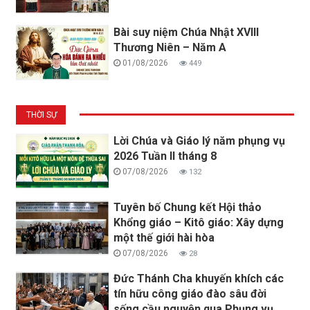
Bài suy niệm Chúa Nhật XVIII
Thương Niên – Năm A
01/08/2026
449
THỜI SỰ
Lời Chúa và Giáo lý năm phụng vụ
2026 Tuần II tháng 8
07/08/2026
132
Tuyên bố Chung kết Hội thảo
Khổng giáo – Kitô giáo: Xây dựng
một thế giới hài hòa
07/08/2026
28
Đức Thánh Cha khuyến khích các
tín hữu công giáo đào sâu đời
sống cầu nguyện qua Phụng vụ