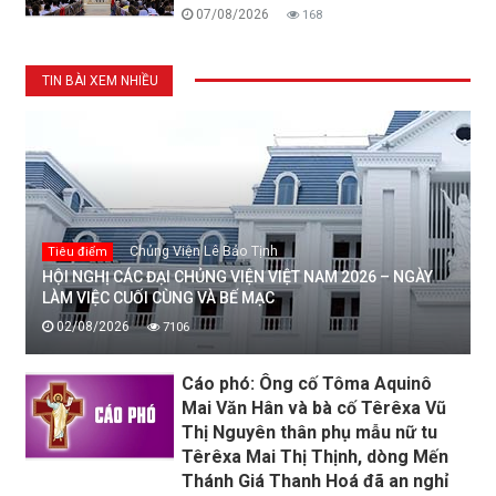
07/08/2026
168
TIN BÀI XEM NHIỀU
Chủng Viện Lê Bảo Tịnh
Tiêu điểm
HỘI NGHỊ CÁC ĐẠI CHỦNG VIỆN VIỆT NAM 2026 – NGÀY
LÀM VIỆC CUỐI CÙNG VÀ BẾ MẠC
02/08/2026
7106
Cáo phó: Ông cố Tôma Aquinô
Mai Văn Hân và bà cố Têrêxa Vũ
Thị Nguyên thân phụ mẫu nữ tu
Têrêxa Mai Thị Thịnh, dòng Mến
Thánh Giá Thanh Hoá đã an nghỉ