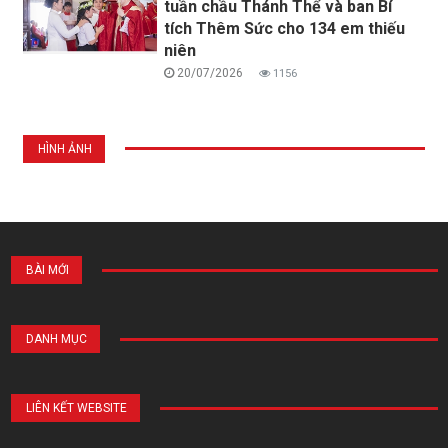
tuần chầu Thánh Thể và ban Bí
tích Thêm Sức cho 134 em thiếu
niên
20/07/2026
1156
HÌNH ẢNH
BÀI MỚI
DANH MỤC
LIÊN KẾT WEBSITE