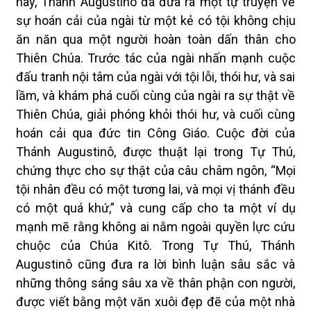
này, Thánh Augustinô đã đưa ra một tự truyện về
sự hoán cải của ngài từ một kẻ có tội không chịu
ăn năn qua một người hoàn toàn dấn thân cho
Thiên Chúa. Trước tác của ngài nhấn mạnh cuộc
đấu tranh nội tâm của ngài với tội lỗi, thói hư, và sai
lầm, và khám phá cuối cùng của ngài ra sự thật về
Thiên Chúa, giải phóng khỏi thói hư, và cuối cùng
hoán cải qua đức tin Công Giáo. Cuộc đời của
Thánh Augustinô, được thuật lại trong Tự Thú,
chứng thực cho sự thật của câu châm ngôn, “Mọi
tội nhân đều có một tương lai, và mọi vị thánh đều
có một quá khứ,” và cung cấp cho ta một ví dụ
mạnh mẽ rằng không ai nằm ngoài quyền lực cứu
chuộc của Chúa Kitô. Trong Tự Thú, Thánh
Augustinô cũng đưa ra lời bình luận sâu sắc và
những thông sáng sâu xa về thân phận con người,
được viết bằng một văn xuôi đẹp đẽ của một nhà