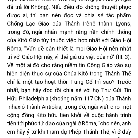
đã trả lời Không). Nếu điều đó không thuyết phục
được ai, thì bạn nên đọc và chia sẻ tác phẩm
Chống Lạc Giáo của Thánh Irênê thành Lyons,
trong đó, ngài nhấn mạnh rằng nền chính thống
của Kitô Giáo tùy thuộc việc hợp nhất với Giáo Hội
Rôma, “Vấn đề cần thiết là mọi Giáo Hội nên nhất
trí với Giáo Hội này, vì thế giá ưu việt của nó” (III. 3).
Về một ai đó cho rằng niềm tin Công Giáo vào sự
hiện diện thực sự của Chúa Kitô trong Thánh Thể
chỉ là một tạo hoẹt thời Trung Cổ thì sao? Trước
nhất, bạn hãy đọc rồi chia sẻ với họ Thư Gửi Tín
Hữu Philadelphia (khoảng năm 117 CN) của Thánh
Inhaxiô thành Antiôkia, trong đó, ngài viết cho một
cộng đồng Kitô hữu tiên khởi về cuộc hành trình
tiến tới phúc tử đạo của ngài ở Rôma, “cho nên, anh
em hãy ý tứ khi tham dự Phép Thánh Thể, vì ở đấy