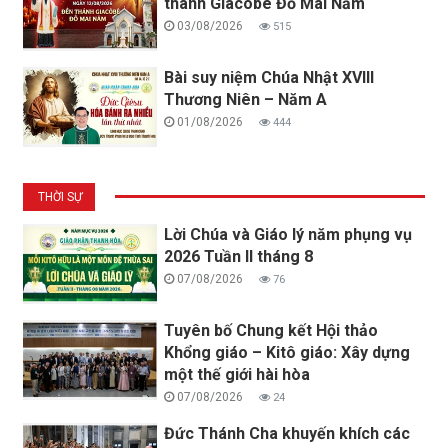
thánh Giacôbê Đỗ Mai Năm
03/08/2026
515
Bài suy niệm Chúa Nhật XVIII
Thương Niên – Năm A
01/08/2026
444
THỜI SỰ
Lời Chúa và Giáo lý năm phụng vụ
2026 Tuần II tháng 8
07/08/2026
76
Tuyên bố Chung kết Hội thảo
Khổng giáo – Kitô giáo: Xây dựng
một thế giới hài hòa
07/08/2026
24
Đức Thánh Cha khuyến khích các