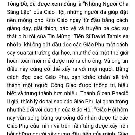
Tông Đồ, đã được xem đúng là “Những Người Cha
Sáng Lập” của Giáo Hội, những người đã giúp đặt
nền móng cho Kitô Giáo ngay từ đầu bằng cách
giảng dạy, giải thích, bảo vệ và truyền bá các sự
thật cứu rỗi của Tin Mừng. Tiến Sĩ David Tamisiea
nhớ lại khi ông bắt đầu đọc các Giáo Phụ một cách
say sưa tại trường đại học, như thể cả một thế giới
hoàn toàn mới mẻ được mở ra cho ông. Và ông tin
điều này cũng có thể xẩy ra với mọi người. Bằng
cách đọc các Giáo Phụ, bạn chắc chắn sẽ trở
thành một người Công Giáo được thông tri, hiểu
biết và trung thành hơn nhiều. Thánh Gioan Phaolô
II giải thích lý do tại sao các Giáo Phụ lại quan trọng
như thế đối với đức tin của Giáo Hội: “Giáo Hội hôm
nay vẫn sống bằng sự sống đã nhận được từ các
Giáo Phụ của mình và trên nền tảng được xây nên
bởi những người xây dựng đầu tiên của mình, Giáo