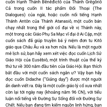
cuốn Hạnh Thánh Bênêđictô của Thánh Grêgôriô
Cả trong cuốn II tác phẩm Đối Thoại (The
Dialogues) của ngài, hoặc cuốn nổi tiếng Hạnh
Thánh Antôn của Thánh Atanasiô, một cuốn bán
chạy nhất trong thế giới cổ đại về vị Thánh này,
một trong các Giáo Phụ Sa Mạc vĩ đại ở Ai Cập, một
cuốn sách đã giúp truyền bá ý niệm đơn tu Kitô
giáo qua Châu Âu và xa hơn nữa. Nếu là một người
mê lịch sử, bạn hãy xem xét việc đọc cuốn Lịch Sử
Giáo Hội của Eusêbiô, một trình thuật của thế kỷ
thứ tư về 300 năm đầu tiên của Giáo Hội. Bạn thích
bắt đầu với một cuốn sách ngắn ư? Vậy bạn hãy
đọc cuốn Didache (“Giảng dạy”) được một người
ẩn danh viết ra. Đây là một cuốn giáo lý cổ xưa nhất
còn lại tới ngày nay (khoảng năm 96 CN), với tiểu
luận nổi tiếng về Đường Sự Sống đối với Đường Sự
Chết. Nếu bạn đang tìm kiếm nguồn linh hứng, bạn