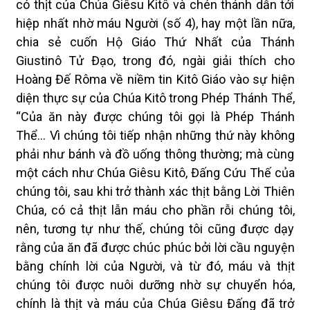
có thịt của Chúa Giêsu Kitô và chén thánh dẫn tới
hiệp nhất nhờ máu Người (số 4), hay một lần nữa,
chia sẻ cuốn Hộ Giáo Thứ Nhất của Thánh
Giustinô Tử Đạo, trong đó, ngài giải thích cho
Hoàng Đế Rôma về niềm tin Kitô Giáo vào sự hiện
diện thực sự của Chúa Kitô trong Phép Thánh Thể,
“Của ăn này được chúng tôi gọi là Phép Thánh
Thể... Vì chúng tôi tiếp nhận những thứ này không
phải như bánh và đồ uống thông thường; mà cùng
một cách như Chúa Giêsu Kitô, Đấng Cứu Thế của
chúng tôi, sau khi trở thành xác thịt bằng Lời Thiên
Chúa, có cả thịt lẫn máu cho phần rỗi chúng tôi,
nên, tương tự như thế, chúng tôi cũng được dạy
rằng của ăn đã được chúc phúc bởi lời cầu nguyện
bằng chính lời của Người, và từ đó, máu và thịt
chúng tôi được nuôi dưỡng nhờ sự chuyển hóa,
chính là thịt và máu của Chúa Giêsu Đấng đã trở