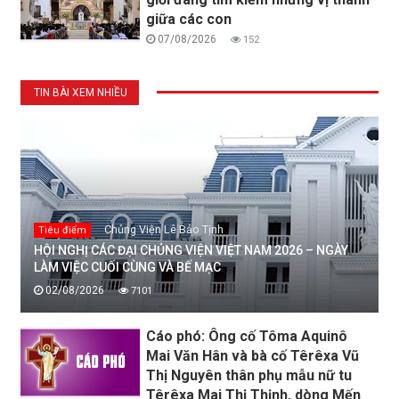
giữa các con
07/08/2026
152
TIN BÀI XEM NHIỀU
Chủng Viện Lê Bảo Tịnh
Tiêu điểm
HỘI NGHỊ CÁC ĐẠI CHỦNG VIỆN VIỆT NAM 2026 – NGÀY
LÀM VIỆC CUỐI CÙNG VÀ BẾ MẠC
02/08/2026
7101
Cáo phó: Ông cố Tôma Aquinô
Mai Văn Hân và bà cố Têrêxa Vũ
Thị Nguyên thân phụ mẫu nữ tu
Têrêxa Mai Thị Thịnh, dòng Mến