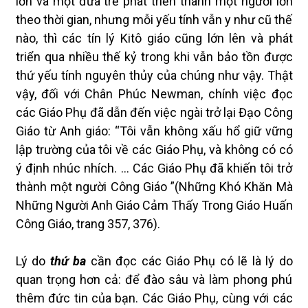
lớn và một đứa trẻ phát triển thành một người lớn
theo thời gian, nhưng mỗi yếu tính vẫn y như cũ thế
nào, thì các tín lý Kitô giáo cũng lớn lên và phát
triển qua nhiều thế kỷ trong khi vẫn bảo tồn được
thứ yếu tính nguyên thủy của chúng như vậy. Thật
vậy, đối với Chân Phúc Newman, chính việc đọc
các Giáo Phụ đã dẫn đến việc ngài trở lại Đạo Công
Giáo từ Anh giáo: “Tôi vẫn không xấu hổ giữ vững
lập trường của tôi về các Giáo Phụ, và không có có
ý định nhúc nhích. … Các Giáo Phụ đã khiến tôi trở
thành một người Công Giáo ”(Những Khó Khăn Mà
Những Người Anh Giáo Cảm Thấy Trong Giáo Huấn
Công Giáo, trang 357, 376).
Lý do
thứ ba
cần đọc các Giáo Phụ có lẽ là lý do
quan trọng hơn cả: để đào sâu và làm phong phú
thêm đức tin của bạn. Các Giáo Phụ, cùng với các