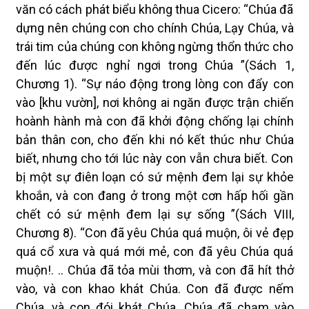
văn có cách phát biểu không thua Cicero: “Chúa đã
dựng nên chúng con cho chính Chúa, Lạy Chúa, và
trái tim của chúng con không ngừng thổn thức cho
đến lúc được nghỉ ngơi trong Chúa ”(Sách 1,
Chương 1). “Sự náo động trong lòng con đẩy con
vào [khu vườn], nơi không ai ngăn được trận chiến
hoành hành mà con đã khởi động chống lại chính
bản thân con, cho đến khi nó kết thúc như Chúa
biết, nhưng cho tới lúc này con vẫn chưa biết. Con
bị một sự điên loạn có sứ mệnh đem lại sự khỏe
khoắn, và con đang ở trong một cơn hấp hối gần
chết có sứ mệnh đem lại sự sống ”(Sách VIII,
Chương 8). “Con đã yêu Chúa quá muộn, ôi vẻ đẹp
quá cổ xưa và quá mới mẻ, con đã yêu Chúa quá
muộn!. .. Chúa đã tỏa mùi thơm, và con đã hít thở
vào, và con khao khát Chúa. Con đã được nếm
Chúa, và con đói khát Chúa. Chúa đã chạm vào