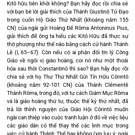
Kitô hữu tiên khởi không? Bạn hãy đọc rồi chia sẻ
với bạn bè lời giải thích của Thánh Giustinô Tử Đạo
trong cuốn Hộ Giáo Thứ Nhất (khoảng năm 155
CN) của ngài gửi Hoàng Đế Rôma Antoninus Pius,
giải thích để ông ta hiểu các Kitô Hữu đã thực sự
thờ phượng như thế nào bằng cách cử hành Thánh
Lễ (I, 65–67). Còn nếu có ai phản đối tín lý Công
Giáo về ngôi vị giáo hoàng, coi nó như một thoái
hóa sau thời Constantinô thì sao? Bạn hãy đọc rồi
chia sẻ với họ Thư Thứ Nhất Gửi Tín Hữu Côrintô
(khoảng năm 92-101 CN) của Thánh Clêmentê
Thành Rôma, trong đó, với tư cách Giám Mục Rôma
và là giáo hoàng thứ tư, thuộc thế kỷ thứ nhất, đã
trả lời thỉnh nguyện của Giáo Hội Côrintô muốn
ngài can thiệp vào cuộc tranh luận ở đó về việc liệu
các giáo dân có thể thay thế các linh mục trong
việc cử hành Thánh Thể hay không (xin lưu ý: ngài