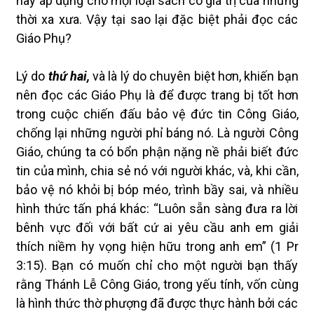
này áp dụng cho mọi loại sách có giá trị của những
thời xa xưa. Vậy tại sao lại đặc biệt phải đọc các
Giáo Phụ?
Lý do
thứ hai,
và là lý do chuyên biệt hơn, khiến bạn
nên đọc các Giáo Phụ là để được trang bị tốt hơn
trong cuộc chiến đấu bảo vệ đức tin Công Giáo,
chống lại những người phỉ báng nó. Là người Công
Giáo, chúng ta có bổn phận nặng nề phải biết đức
tin của mình, chia sẻ nó với người khác, và, khi cần,
bảo vệ nó khỏi bị bóp méo, trình bầy sai, và nhiều
hình thức tấn phá khác: “Luôn sẵn sàng đưa ra lời
bênh vực đối với bất cứ ai yêu cầu anh em giải
thích niềm hy vọng hiện hữu trong anh em” (1 Pr
3:15). Bạn có muốn chỉ cho một người bạn thấy
rằng Thánh Lễ Công Giáo, trong yếu tính, vốn cùng
là hình thức thờ phượng đã được thực hành bởi các