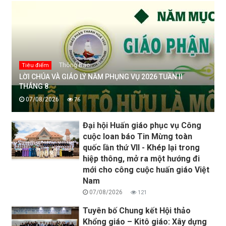
Thông Báo
Tiêu điểm
LỜI CHÚA VÀ GIÁO LÝ NĂM PHỤNG VỤ 2026 TUẦN II
THÁNG 8
07/08/2026
76
Đại hội Huấn giáo phục vụ Công
cuộc loan báo Tin Mừng toàn
quốc lần thứ VII - Khép lại trong
hiệp thông, mở ra một hướng đi
mới cho công cuộc huấn giáo Việt
Nam
07/08/2026
121
Tuyên bố Chung kết Hội thảo
Khổng giáo – Kitô giáo: Xây dựng