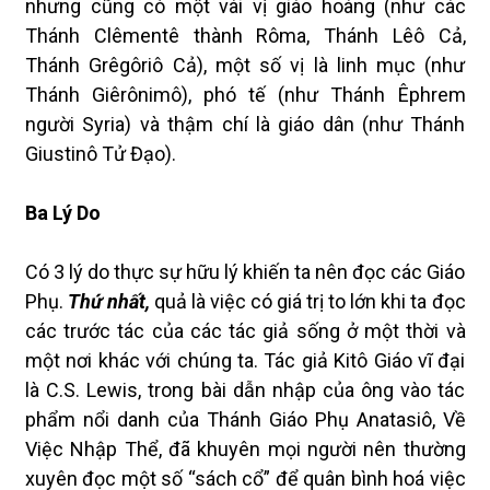
nhưng cũng cò một vài vị giáo hoàng (như các
Thánh Clêmentê thành Rôma, Thánh Lêô Cả,
Thánh Grêgôriô Cả), một số vị là linh mục (như
Thánh Giêrônimô), phó tế (như Thánh Êphrem
người Syria) và thậm chí là giáo dân (như Thánh
Giustinô Tử Đạo).
Ba Lý Do
Có 3 lý do thực sự hữu lý khiến ta nên đọc các Giáo
Phụ.
Thứ nhất,
quả là việc có giá trị to lớn khi ta đọc
các trước tác của các tác giả sống ở một thời và
một nơi khác với chúng ta. Tác giả Kitô Giáo vĩ đại
là C.S. Lewis, trong bài dẫn nhập của ông vào tác
phẩm nổi danh của Thánh Giáo Phụ Anatasiô, Về
Việc Nhập Thể, đã khuyên mọi người nên thường
xuyên đọc một số “sách cổ” để quân bình hoá việc